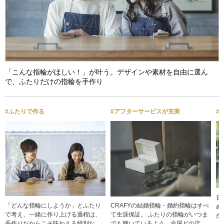
「こんな指輪がほしい！」が叶う。デザインや素材を自由に選ん
で、ふたりだけの指輪を手作り
#ふたりで作る
#アフターサービスが充実
#
日
「どんな指輪にしようか」とふたり
CRAFYの結婚指輪・婚約指輪はすべ
ぬ
で考え、一緒に作り上げる過程は、
て生涯保証。 ふたりの指輪がいつま
が
手作りだからこそ味わえる特別な時
でも輝いているよう、全国どの店舗