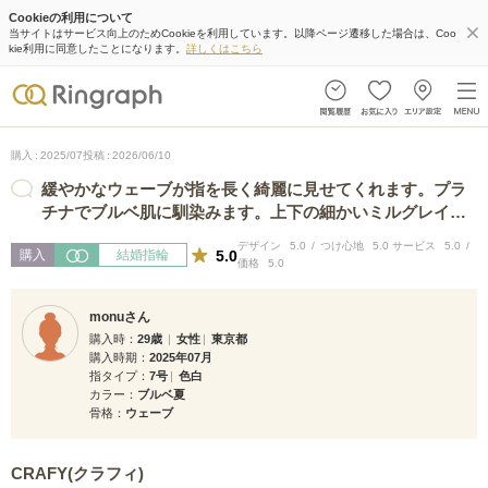
Cookieの利用について
当サイトはサービス向上のためCookieを利用しています。以降ページ遷移した場合は、Coo
kie利用に同意したことになります。
詳しくはこちら
購入
2025/07
投稿
2026/06/10
緩やかなウェーブが指を長く綺麗に見せてくれます。プラ
チナでブルベ肌に馴染みます。上下の細かいミルグレイン
のデザインがアンティークっぽくてお…
デザイン
5.0
つけ心地
5.0
サービス
5.0
5.0
購入
結婚指輪
価格
5.0
monuさん
購入時
29歳
女性
東京都
購入時期
2025年07月
指タイプ
7号
色白
カラー
ブルベ夏
骨格
ウェーブ
CRAFY(クラフィ)