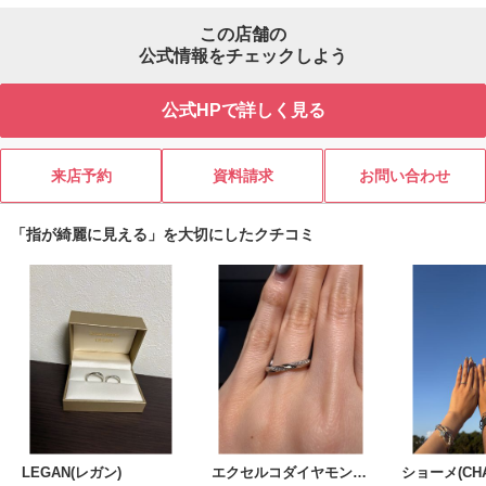
この店舗の
公式情報をチェックしよう
公式HPで詳しく見る
来店予約
資料請求
お問い合わせ
「指が綺麗に見える」を大切にしたクチコミ
LEGAN(レガン)
エクセルコダイヤモンド(EXELCO DIAMOND)
ショーメ(CHA