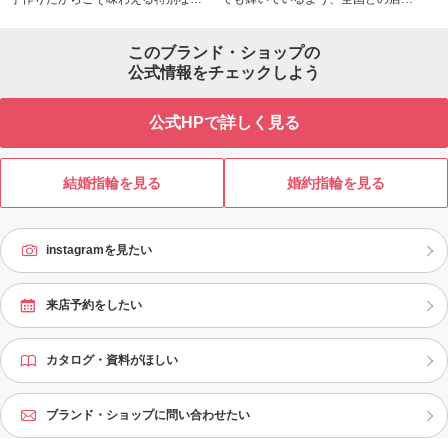
くりの
間。 一生に一度の瞬間から生まれる
でもご利用できる豊富なアフターサ
も
指輪は、替えのきくことがない世界
ービスをご用意しております。 サイ
り
このブランド・ショップの
にひとつだけのオリジナルの指輪で
ズ直しをはじめ、磨き直し、加工の
ていき
す。 CRAFYでは、ふたりらしさで選
公式情報をチェックしよう
かけ直し、クリーニング、小傷取
や
べるコースを2通りご用意！ 指輪の
り、石留め直し、歪み直しなど全て
然
デザイン重視なら、デザインの自由
専任の職人が対応！ メンテナンスの
ご
公式HPで詳しく見る
度が高い「ワックス制作コース」。
回数に限りはなく、いつでも、何度
た
作る工程を楽しむなら、昔ながらの
でもご利用いただけます。 また、刻
り
製法で指輪を叩いて作る「金属加工
印や表面加工の変更、宝石の追加な
が叶いま
コース」がおすすめです。 また、ご
ど納品後のデザインのご相談も承っ
し
結婚指輪を見る
婚約指輪を見る
自宅で指輪作りが楽しめる指輪の制
ております。 「お子様が生まれたタ
ら
作キットやオーダーメイドのコース
イミングで宝石を追加したい」「入
もご用意しています。 何十年後も思
籍日が変更になったから刻印を変え
instagramを見たい
い出す、ふたりにとって大切な日と
たい」など、 ふたりと共に歩む指輪
なりますよう、 制作シーンの撮影特
だからこそ、末永くサポートさせて
典や完全個室のご用意、マンツーマ
いただきます。
ンのサポート体制など、豊富なサー
来店予約をしたい
ビスをご用意しお待ちしておりま
す。
カタログ・資料がほしい
ブランド・ショップに問い合わせたい