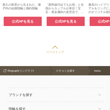
悠久の島景から生まれた、瀬
「新幹線代込でもお得」と全
最高のハイブリ
戸内の結婚指輪と婚約指輪
国からカップルが来店！宝
アルをリングに
石・貴金属卸の直営店で、こ
のオリジナル技
だわり派にも幅広い選択肢
素材を用い、着
エーションにこ
公式HPを見る
公式HPを見る
公式H
ッジリング。
ページトップ
Ringraph(リングラフ)
クチコミを探す
monu
ブランドを探す
指輪を探す