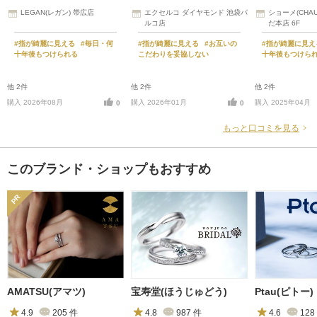
LEGAN(レガン) 帯広店
エクセルコ ダイヤモンド 池袋パ
ショーメ(CHAU
ルコ店
だ本店 6F
#指が綺麗に見える
#毎日・何
#指が綺麗に見える
#お互いの
#指が綺麗に見
十年後もつけられる
こだわりを妥協しない
十年後もつけら
他 2件
他 2件
他 2件
購入 2026年08月
購入 2026年01月
購入 2025年04月
0
0
もっと口コミを見る
このブランド・ショップもおすすめ
AMATSU(アマツ)
宝寿堂(ほうじゅどう)
Ptau(ピトー)
4.9
205
件
4.8
987
件
4.6
128