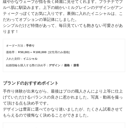
緩やかなウェーブが指を長く綺麗に見せてくれます。プラチナでブ
ルベ肌に馴染みます。上下の細かいミルグレインのデザインがアン
ティークっぽくてお気に入りです。裏側に入れたイニシャルは、こ
だわってオプションの筆記体にしました。
シンプルだけど特徴があって、毎日見ていても飽きない可愛さがあ
ります！
オーダー方法
手作り
価格帯
￥50,001～￥100,000
[女性用のみ価格]
入れた刻印
イニシャル
結婚指輪を購入する際の決め手
デザイン
価格
接客
ブランドのおすすめポイント
手作り体験が出来ながら、最後はプロの職人さんにより上等に仕上
げていただけるバランスの良さに惹かれました。写真・動画を撮っ
て頂ける点も決め手です。
デザインは豊富に選べてかなり迷いましたが、たくさん試着させて
もらえるので後悔なく決めることができました。