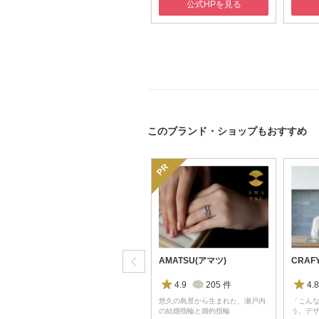
公式HPを見る
このブランド・ショップもおすすめ
Makana(マカナ)
AMATSU(アマツ)
CRAF
4.7
140
件
4.9
205
件
4.8
ド
ハワイ語で“贈り物”という名のハ
悠久の島景から生まれた、瀬戸内
「こん
ワイアンジュ…
の結婚指輪と婚約指輪
う。デ