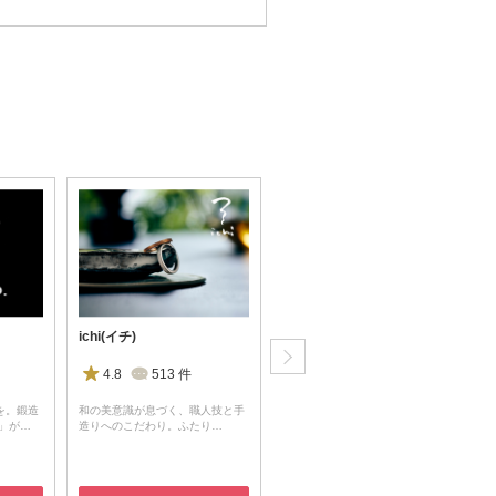
ichi(イチ)
4℃ BRIDAL(ヨンドシーブライダル)
4.8
513
件
4.6
4570
件
を。鍛造
和の美意識が息づく、職人技と手
50年の歴史を経て誕生した新しい
O」が…
造りへのこだわり。ふたり…
プラチナ 世界最高水準の…