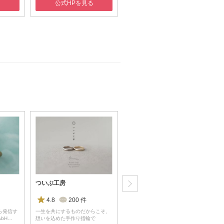
る
公式HPを見る
公式HPを見る
ついぶ工房
Ptau(ピトー)
4.8
200
件
4.6
128
件
ら発信す
一生を共にするものだからこそ、
最高のハイブリッド・マテリアル
bH…
想いを込めた手作り指輪で
をリングに。パイロットの…