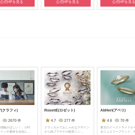
公式HPを見る
公式HPを見る
公式HPを見
Y(クラフィ)
RosettE(ロゼット)
AbHeri(アベリ)
2670
件
4.7
277
件
4.6
70
件
な指輪がほしい！」が叶
クラシカルでおしゃれなデザイン
東京のイーストサイドか
ザインや素材を自由に…
から純プラチナの鍛造リン…
るジュエリーブランド、A