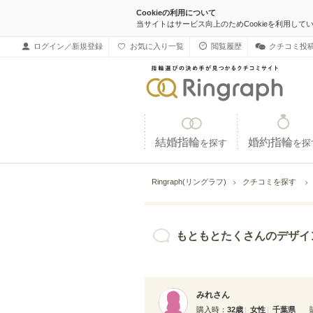
Cookieの利用について
当サイトはサービス向上のためCookieを利用して
ログイン／新規登録
お気に入り一覧
閲覧履歴
クチコミ投
結婚指輪
婚約指輪
を探す
を探
Ringraph(リングラフ)
クチコミを探す
もともとたくさんのデザインをまとめたサイ
みれさん
購入時
32歳
女性
千葉県