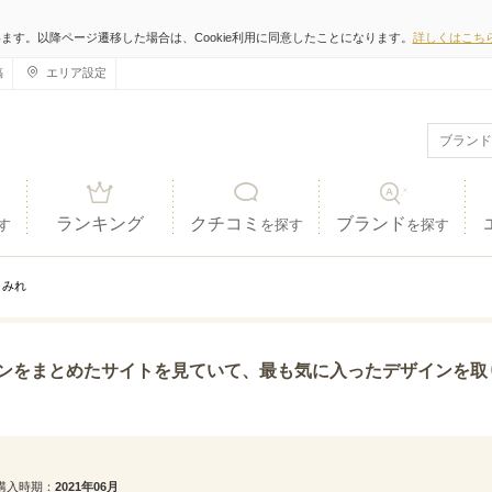
います。以降ページ遷移した場合は、Cookie利用に同意したことになります。
詳しくはこち
稿
エリア設定
ランキング
クチコミ
ブランド
す
を探す
を探す
みれ
トを見ていて、最も気に入ったデザインを取り扱っている店舗でしたが、さらにそこから色や細さ形、表
購入時期
2021年06月