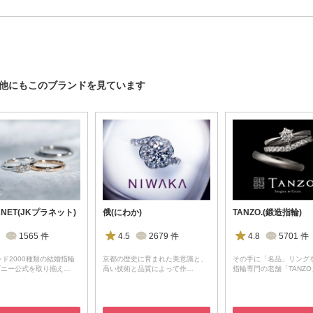
は、他にもこのブランドを見ています
ANET(JKプラネット)
俄(にわか)
TANZO.(鍛造指輪)
1565
件
4.5
2679
件
4.8
5701
件
ンド2000種類の結婚指輪
京都の歴史に育まれた美意識と、
その手に「名品」リング
ズニー公式を取り揃え…
高い技術と品質によって作…
指輪専門の老舗「TANZ