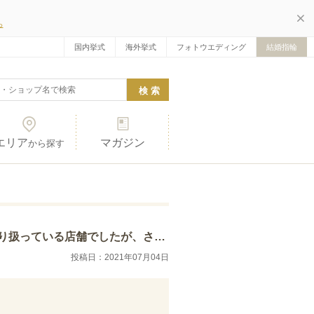
ら
国内挙式
海外挙式
フォトウエディング
結婚指輪
エリア
マガジン
から探す
面加工、掘り方、ダイヤの種類、金の種類などな…
投稿日：2021年07月04日