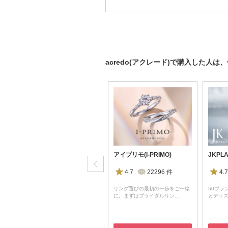
acredo(アクレード)で購入した人
ヴァン クリーフ＆アーペル(Van Cleef & Arpels)
アイプリモ(I-PRIMO)
JKPL
4.4
353
件
4.7
22296
件
4.7
リング選びの最初の一歩をご一緒
50ブラ
に。まずはブライダルリン…
とディ