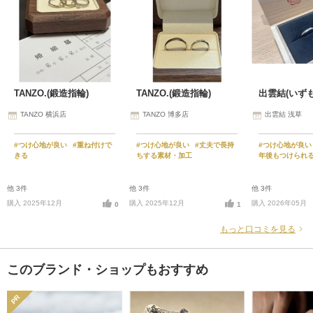
TANZO.(鍛造指輪)
TANZO.(鍛造指輪)
出雲結(いず
TANZO 横浜店
TANZO 博多店
出雲結 浅草
#つけ心地が良い
#重ね付けで
#つけ心地が良い
#丈夫で長持
#つけ心地が良
きる
ちする素材・加工
年後もつけられ
他 3件
他 3件
他 3件
購入 2025年12月
購入 2025年12月
購入 2026年05月
0
1
もっと口コミを見る
このブランド・ショップもおすすめ