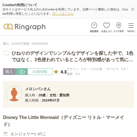
Cookieの利用について
当サイトはサービス向上のためCookieを利用しています。以降ページ遷移した場合は、Coo
kie利用に同意したことになります。
詳しくはこちら
購入
2024/07
投稿
2024/09/25
ひねりのデザインでシンプルなデザインを探した中で、1色
ではなく、2色使われているところが特別感があって気に入
りました。着け心地も良く、日々着…
デザイン
5.0
つけ心地
-
サービス
5.0
4.3
購入
結婚指輪
価格
3.0
メロンパンさん
購入時
28歳
女性
愛知県
購入時期
2024年07月
Disney The Little Mermaid（ディズニー リトル・マーメイ
ド）
エンジェリーいのこ