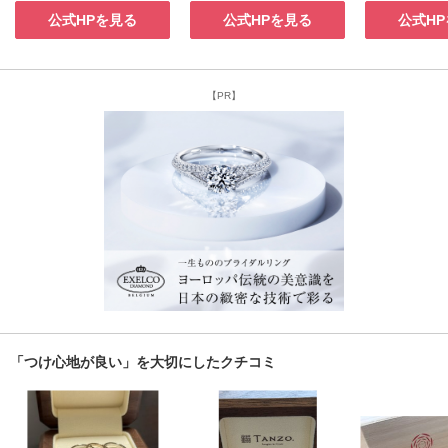
公式HPを見る
公式HPを見る
公式H
【PR】
「つけ心地が良い」を大切にしたクチコミ