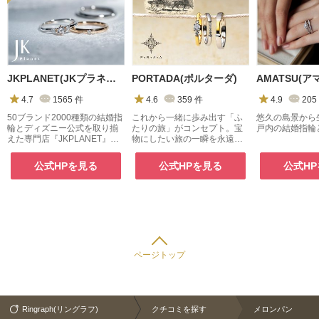
JKPLANET(JKプラネット)
PORTADA(ポルターダ)
AMATSU(ア
4.7
1565
件
4.6
359
件
4.9
205
50ブランド2000種類の結婚指
これから一緒に歩み出す「ふ
悠久の島景から
輪とディズニー公式を取り揃
たりの旅」がコンセプト。宝
戸内の結婚指輪
えた専門店『JKPLANET』。
物にしたい旅の一瞬を永遠に
銀座・表参道原宿・上野御徒
封じ込めた、ここにしかない
町・横浜・大宮・大阪梅田・
リング。
公式HPを見る
公式HPを見る
公式H
京都・名古屋栄・福岡天神・
熊本・宮崎・鹿児島で展開
中。
ページトップ
Ringraph(リングラフ)
クチコミを探す
メロンパン