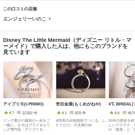
この口コミの店舗
エンジェリーいのこ
Disney The Little Mermaid（ディズニー リトル・マ
ーメイド）で購入した人は、他にもこのブランドを
見ています
アイプリモ(I-PRIMO)
杢目金屋(もくめがねや)
4.7
22302
件
4.1
825
件
4.6
457
リング選びの最初の一歩をご
400年の伝統技術でつくる「ふ
50年の歴史を
一緒に。まずはブライダルリ
たりだけ」の夫婦の絆
しいプラチナ 
ング専門店「アイプリモ」
の「硬度」と「
へ。
『４℃プレミア