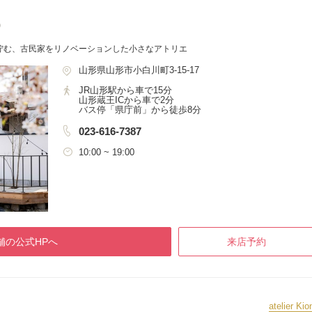
)
佇む、古民家をリノベーションした小さなアトリエ
山形県山形市小白川町3-15-17
JR山形駅から車で15分
山形蔵王ICから車で2分
バス停「県庁前」から徒歩8分
023-616-7387
10:00 ~ 19:00
舗の公式HPへ
来店予約
atelie