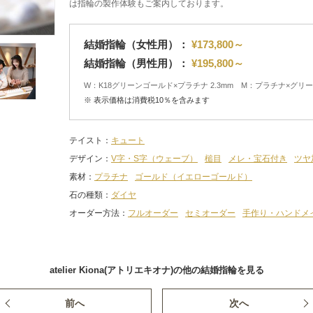
は指輪の製作体験もご案内しております。
結婚指輪（女性用）：
¥173,800～
結婚指輪（男性用）：
¥195,800～
W：K18グリーンゴールド×プラチナ 2.3mm M：プラチナ×グリーン
※ 表示価格は消費税10％を含みます
テイスト
キュート
デザイン
V字・S字（ウェーブ）
槌目
メレ・宝石付き
ツヤ
素材
プラチナ
ゴールド（イエローゴールド）
石の種類
ダイヤ
オーダー方法
フルオーダー
セミオーダー
手作り・ハンドメ
atelier Kiona(アトリエキオナ)の他の結婚指輪を見る
前へ
次へ