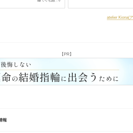
いいね数：0
atelier K
【PR】
舗情報