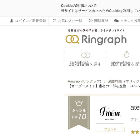
Cookieの利用について
当サイトはサービス向上のためCookieを利用して
ログイン／新規登録
お気に入り一覧
閲覧履歴
クチコミ投
結婚指輪
婚約指輪
を探す
を探
Ringraph(リングラフ)
結婚指輪（マリッ
【オーダーメイド】素材の一部を交換！CROSS 
at
アト
ブランド