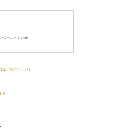
ゴールド 2.5mm
加工（鏡面仕上げ）
イド