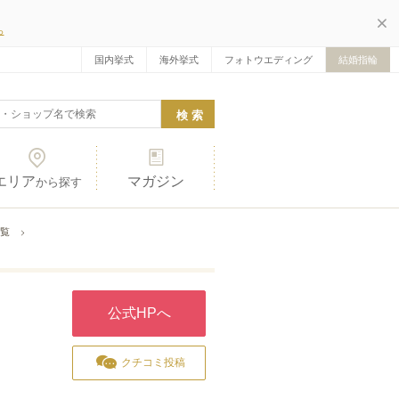
ら
国内挙式
海外挙式
フォトウエディング
結婚指輪
エリア
マガジン
から探す
一覧
公式HPへ
クチコミ投稿