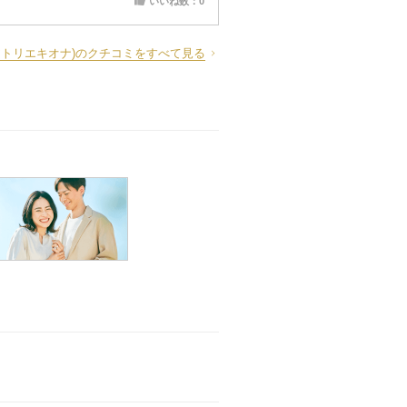
いいね数：0
iona(アトリエキオナ)のクチコミをすべて見る