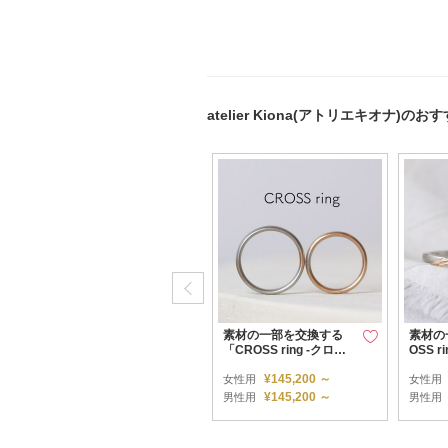
atelier Kiona(アトリエキオナ)の
【オーダーメイド】デザ
素材の一部を交換する
素材の
インが別でもさりげない
「CROSS ring -クロス
OSS 
ダイヤモンドでペア感を
リング-」
イン
¥169,400 ～
¥145,200 ～
女性用
女性用
女性用
¥489,500 ～
¥145,200 ～
男性用
男性用
男性用