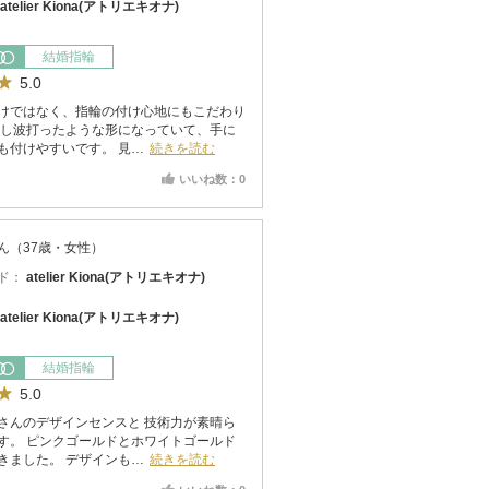
atelier Kiona(アトリエキオナ)
結婚指輪
5.0
けではなく、指輪の付け心地にもこだわり
少し波打ったような形になっていて、手に
も付けやすいです。 見…
続きを読む
いいね数：0
ん（37歳・女性）
ド：
atelier Kiona(アトリエキオナ)
atelier Kiona(アトリエキオナ)
結婚指輪
5.0
さんのデザインセンスと 技術力が素晴ら
す。 ピンクゴールドとホワイトゴールド
きました。 デザインも…
続きを読む