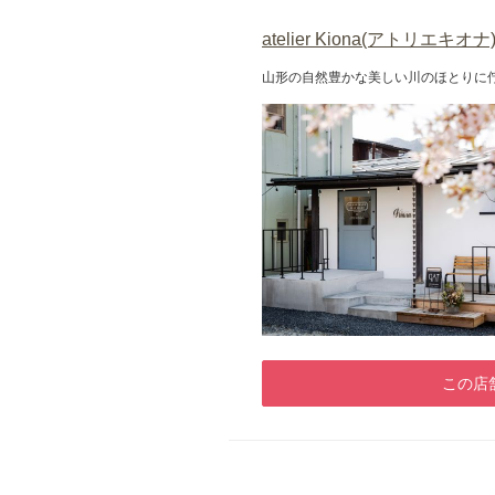
atelier Kiona(アトリエキオナ
山形の自然豊かな美しい川のほとりに
この店