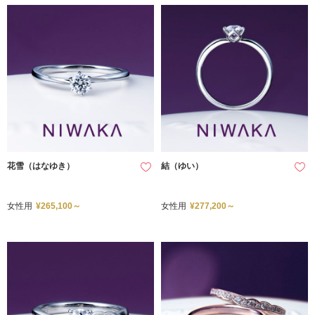
花雪（はなゆき）
結（ゆい）
女性用
¥265,100～
女性用
¥277,200～