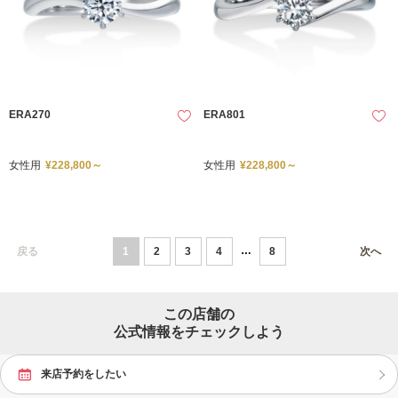
ERA270
ERA801
女性用
¥228,800～
女性用
¥228,800～
戻る
1
2
3
4
8
次へ
この店舗の
公式情報をチェックしよう
来店予約をしたい