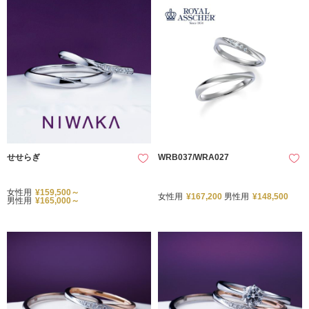
せせらぎ
WRB037/WRA027
女性用
¥159,500～
女性用
¥167,200
男性用
¥148,500
男性用
¥165,000～