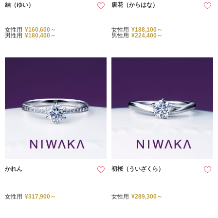
結（ゆい）
唐花（からはな）
女性用
¥160,600～
女性用
¥188,100～
男性用
¥180,400～
男性用
¥224,400～
かれん
初桜（ういざくら）
女性用
¥317,900～
女性用
¥289,300～