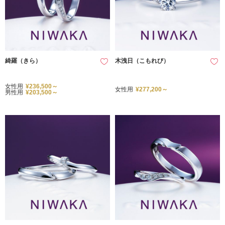
綺羅（きら）
木洩日（こもれび）
女性用
¥236,500～
女性用
¥277,200～
男性用
¥203,500～