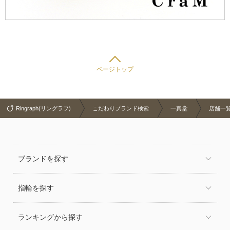
ページトップ
Ringraph(リングラフ)
こだわりブランド検索
一真堂
店舗一
ブランドを探す
指輪を探す
ランキングから探す