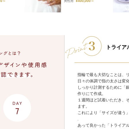
00～
¥400,000～
男性用
トライア
指輪で最も大切なことは、
日々の体調で指の太さは変
しっかり計測するために「
作りにて作成。
１週間ほど試着いただき、
ます。
これにより「サイズが違う
.
あって良かった「トライア