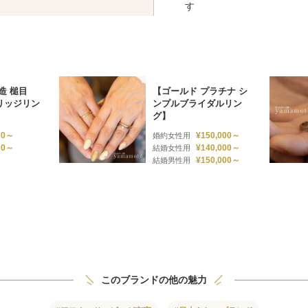
す
造 槌目
【ゴールド プラチナ シ
リッジリン
ンプルブライダルリン
グ】
00～
¥150,000～
婚約女性用
00～
¥140,000～
結婚女性用
¥150,000～
結婚男性用
このブランドの他の魅力