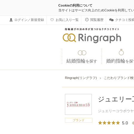
Cookieの利用について
当サイトはサービス向上のためCookieを利用して
ログイン／新規登録
お気に入り一覧
閲覧履歴
クチコミ投
結婚指輪
婚約指輪
を探す
を探
Ringraph(リングラフ)
こだわりブランド
ジュエリー工
ジュエリーコウボウヤ
ブランド
5.0