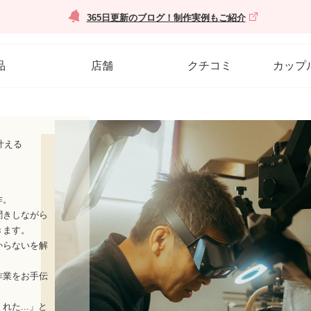
365日更新のブログ！制作実例もご紹介
品
店舗
クチコミ
カップ
叶える
作。
聞きしながら
きます。
からないを解
作業をお手伝
た...」と