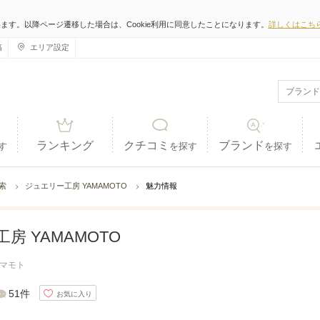
います。以降ページ遷移した場合は、Cookie利用に同意したことになります。
詳しくはこち
稿
エリア設定
ランキング
クチコミ
ブランド
す
を探す
を探す
検索
ジュエリー工房 YAMAMOTO
魅力情報
房 YAMAMOTO
マモト
51件
お気に入り