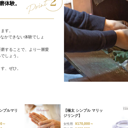
磨体験。
きます。
かなかできない体験でしょ
研磨することで、より一層愛
るでしょう。
ます、ぜひ。
シンプルマリ
【極太 シンプル マリッ
ジリング】
00～
¥170,000～
女性用