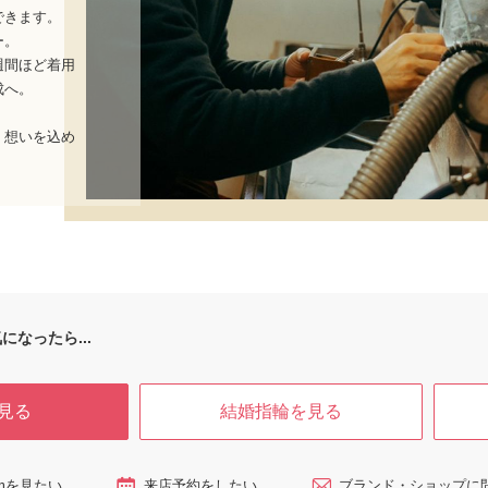
できます。
ー。
週間ほど着用
成へ。
、想いを込め
になったら...
見る
結婚指輪を見る
ramを見たい
来店予約をしたい
ブランド・ショップに