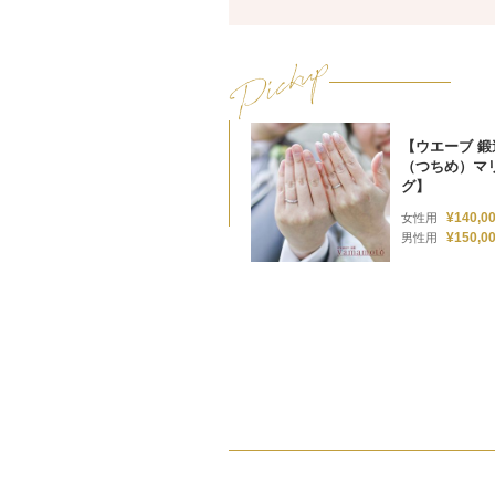
【ウエーブ 鍛
（つちめ）マ
グ】
¥140,0
女性用
¥150,0
男性用