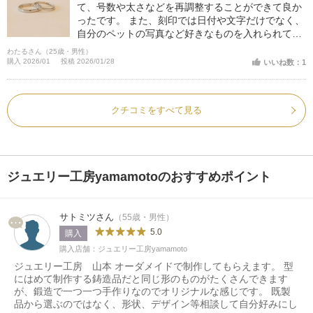
て、号数や太さなどを再調整することができて良か
ったです。 また、刻印では日付や文字だけでなく、
自分のペットの写真など好きなものを入れられて、
唯一無二のものが作れて良かったです。
わたるさん（25歳・男性）
購入 2026/01
投稿 2026/01/28
いいね数：1
クチコミをすべて見る
ジュエリー工房yamamotoのおすすめポイント
サトミツさん
（55歳・男性）
5.0
購入
購入店舗：ジュエリー工房yamamoto
ジュエリー工房 山本 オーダメイドで制作してもらえます。 型
にはめて制作する鋳造品だと同じ形のものがたくさんできます
が、鍛造で一つ一つ手作りなのでオリジナルな感じです。 既製
品から選ぶのではなく、形状、デザイン等相談して自分好みにし