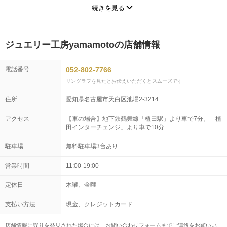
特長です。
続きを見る
サイズやデザインの不安を解消するトライアルリングに加え、槌目
（つちめ）模様の製作体験も可能。完成までの時間そのものが、か
けがえのない思い出になります。ブランド名ではなく「誰に作って
ジュエリー工房yamamotoの店舗情報
もらうか」を大切にしたいおふたりへ。オリジナルの結婚指輪を、
心を込めてお作りします。
電話番号
052-802-7766
リングラフを見たとお伝えいただくとスムーズです
住所
愛知県名古屋市天白区池場2-3214
アクセス
【車の場合】地下鉄鶴舞線「植田駅」より車で7分。「植
田インターチェンジ」より車で10分
駐車場
無料駐車場3台あり
営業時間
11:00-19:00
定休日
木曜、金曜
支払い方法
現金、クレジットカード
店舗情報に誤りを発見された場合には、
お問い合わせフォーム
までご連絡をお願いい