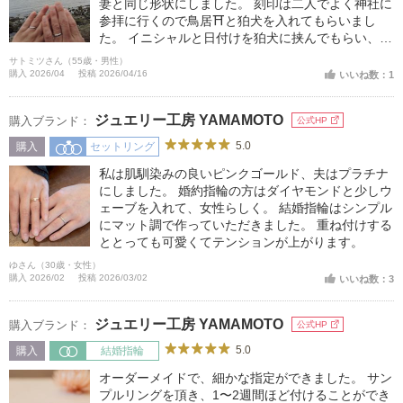
妻と同じ形状にしました。 刻印は二人でよく神社に
参拝に行くので鳥居⛩と狛犬を入れてもらいまし
た。 イニシャルと日付けを狛犬に挟んでもらい、反
対側に鳥居を入れてもらいました。
サトミツさん（55歳・男性）
購入 2026/04
投稿 2026/04/16
いいね数：1
ジュエリー工房 YAMAMOTO
購入ブランド：
公式HP
5.0
購入
セットリング
私は肌馴染みの良いピンクゴールド、夫はプラチナ
にしました。 婚約指輪の方はダイヤモンドと少しウ
ェーブを入れて、女性らしく。 結婚指輪はシンプル
にマット調で作っていただきました。 重ね付けする
ととっても可愛くてテンションが上がります。
ゆさん（30歳・女性）
購入 2026/02
投稿 2026/03/02
いいね数：3
ジュエリー工房 YAMAMOTO
購入ブランド：
公式HP
5.0
購入
結婚指輪
オーダーメイドで、細かな指定ができました。 サン
プルリングを頂き、1〜2週間ほど付けることができ