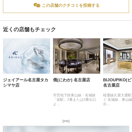
この店舗のクチコミを投稿する
近くの店舗もチェック
ジェイアール名古屋タカ
俄(にわか) 名古屋店
BIJOUPIKO
シマヤ店
名古屋店
市営地下鉄東山線・名城線
桜通線久屋大通駅
「栄駅」2番または3番出口
ぐ 名城線、東山
よ…
出…
【PR】