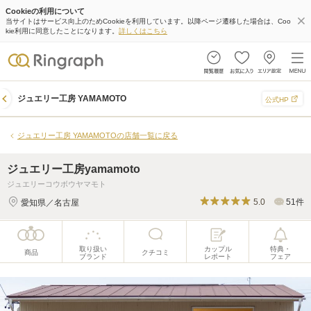
Cookieの利用について
ジュエリー工房yamamoto
当サイトはサービス向上のためCookieを利用しています。以降ページ遷移した場合は、Coo
kie利用に同意したことになります。
詳しくはこちら
取り扱い
カップル
特典・
商品
クチコミ
ブランド
レポート
フェア
ジュエリー工房 YAMAMOTO
公式HP
ジュエリー工房 YAMAMOTOの店舗一覧に戻る
ジュエリー工房yamamoto
ジュエリーコウボウヤマモト
5.0
51件
愛知県／名古屋
取り扱い
カップル
特典・
商品
クチコミ
ブランド
レポート
フェア