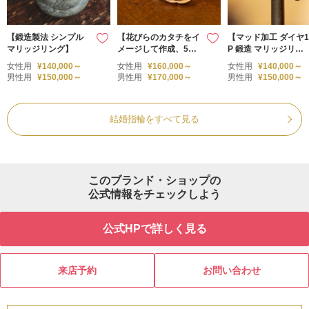
【鍛造製法 シンプル
【花びらのカタチをイ
【マッド加工 ダイヤ1
マリッジリング】
メージして作成、5pe
P 鍛造 マリッジリン
tals（5プランツ）】
グ】
女性用
¥140,000～
女性用
¥160,000～
女性用
¥140,000～
リングを外した時、可
男性用
¥150,000～
男性用
¥170,000～
男性用
¥150,000～
愛いシルエットが嬉し
い。1日を終えて指輪
を外した時に癒され
結婚指輪をすべて見る
る。
このブランド・ショップの
公式情報をチェックしよう
公式HPで詳しく見る
来店予約
お問い合わせ