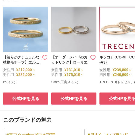
【清らかナチュラルな
【オーダーメイドのカ
キッコ3（CC-M CC
植物モチーフ】エルバ
ットリング】ローリエ
-A3)
/ Erba
女性用
¥212,000～
女性用
¥131,010～
女性用
¥239,800～
男性用
¥232,000～
男性用
¥175,010～
男性用
¥240,900～
ith(イズ)
Smith(工房スミス)
TRECENTI(トレセンテ)
公式HPを見る
公式HPを見る
公式HPを見
このブランドの魅力