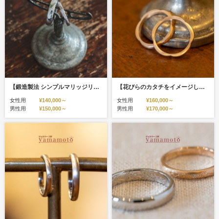
【鍛造製法 シンプルマリッジリング】
【花びらのカタチをイメージして作成、5petals（5プランツ）】リングを外した時、可愛いシルエットが嬉しい。1日を終えて指輪を外した時に癒される。
女性用
¥140,000～
女性用
¥160,000～
男性用
¥150,000～
男性用
¥170,000～