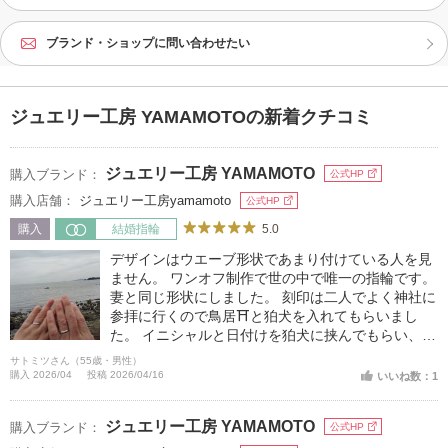
ブランド・ショップに問い合わせたい
ジュエリー工房 YAMAMOTOの新着クチコミ
ジュエリー工房 YAMAMOTO
購入ブランド：
公式HP
購入店舗：
ジュエリー工房yamamoto
公式HP
5.0
購入
結婚指輪
デザインはウエーブ形状であまり付けている人を見
ません。 ワンオフ制作で世の中で唯一の指輪です。
妻と同じ形状にしました。 刻印は二人でよく神社に
参拝に行くので鳥居⛩と狛犬を入れてもらいまし
た。 イニシャルと日付けを狛犬に挟んでもらい、反
対側に鳥居を入れてもらいました。
サトミツさん（55歳・男性）
購入 2026/04
投稿 2026/04/16
いいね数：1
ジュエリー工房 YAMAMOTO
購入ブランド：
公式HP