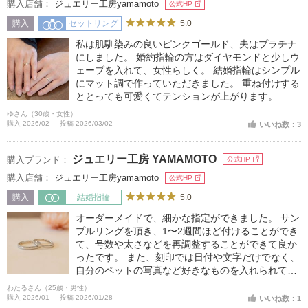
購入店舗：
ジュエリー工房yamamoto
公式HP
5.0
購入
セットリング
私は肌馴染みの良いピンクゴールド、夫はプラチナ
にしました。 婚約指輪の方はダイヤモンドと少しウ
ェーブを入れて、女性らしく。 結婚指輪はシンプル
にマット調で作っていただきました。 重ね付けする
ととっても可愛くてテンションが上がります。
ゆさん（30歳・女性）
購入 2026/02
投稿 2026/03/02
いいね数：3
ジュエリー工房 YAMAMOTO
購入ブランド：
公式HP
購入店舗：
ジュエリー工房yamamoto
公式HP
5.0
購入
結婚指輪
オーダーメイドで、細かな指定ができました。 サン
プルリングを頂き、1〜2週間ほど付けることができ
て、号数や太さなどを再調整することができて良か
ったです。 また、刻印では日付や文字だけでなく、
自分のペットの写真など好きなものを入れられて、
唯一無二のものが作れて良かったです。
わたるさん（25歳・男性）
購入 2026/01
投稿 2026/01/28
いいね数：1