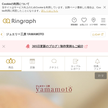
Cookieの利用について
当サイトはサービス向上のためCookieを利用しています。以降ページ遷移した場合は、Coo
kie利用に同意したことになります。
詳しくはこちら
ジュエリー工房 YAMAMOTO
公式HP
365日更新のブログ！制作実例もご紹介
カップル
特典・
商品
店舗
クチコミ
レポート
フェア
2
/
2