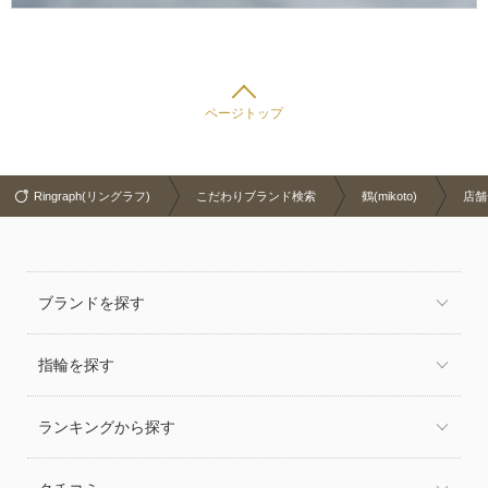
ページトップ
Ringraph(リングラフ)
こだわりブランド検索
鶴(mikoto)
店舗
ブランドを探す
指輪を探す
ランキングから探す