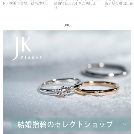
R・横浜市営地下鉄 桜木町…
経由で徒歩7分 きた東口よ
街」駅５番出口徒
り…
J…
【PR】