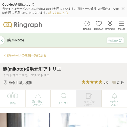
Cookieの利用について
鶴(mikoto)横浜元町アトリエ
当サイトはサービス向上のためCookieを利用しています。以降ページ遷移した場合は、Coo
kie利用に同意したことになります。
詳しくはこちら
取り扱い
カップル
特典・
商品
クチコミ
ブランド
レポート
フェア
鶴(mikoto)
公式HP
鶴(mikoto)の店舗一覧に戻る
鶴(mikoto)横浜元町アトリエ
ミコトヨコハマモトマチアトリエ
5.0
24件
神奈川県／横浜
取り扱い
カップル
特典・
商品
クチコミ
ブランド
レポート
フェア