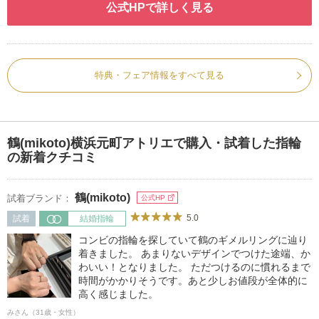
公式HPで詳しく見る
特典・フェア情報をすべて見る
鶴(mikoto)横浜元町アトリエで購入・試着した指輪
の新着クチコミ
鶴(mikoto)
試着ブランド：
公式HP
5.0
試着
結婚指輪
コンビの指輪を探していて鶴のギメルリングに辿り
着きました。 あまりないデザインでつけた途端、か
わいい！となりました。 ただつけるのに慣れるまで
時間がかかりそうです。あと少しお値段が全体的に
高く感じました。
みさん（31歳・女性）