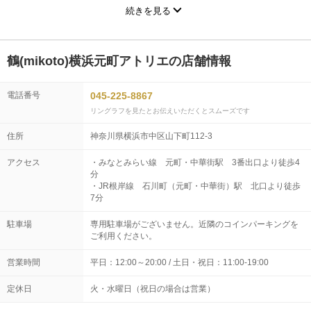
続きを見る
横浜中華街には、国内・海外問わず毎年多くの観光客が訪れ、歴史
を感じる伝統的な建築物と新しい観光スポットなど、旧いものを残
しながらも現在と掛け合わせ、常に新しいモノが生まれている魅力
溢れる街です。
鶴(mikoto)横浜元町アトリエの店舗情報
そんな魅力溢れる街にある横浜アトリエは、おふたりの感性をより
引き立たせることができるよう、様々な感性を受けながらも余計な
電話番号
045-225-8867
ものをそぎ落とした洗練されたシックでモダンな空間にしていま
リングラフを見たとお伝えいただくとスムーズです
す。
住所
神奈川県横浜市中区山下町112-3
おふたりにしかつくることができないデザインの結婚指輪や婚約指
輪つくりを楽しみに、横浜アトリエにお越しくださいね。おふたり
アクセス
・みなとみらい線 元町・中華街駅 3番出口より徒歩4
の素敵なひとときのお手伝いを精一杯いたします。
分
・JR根岸線 石川町（元町・中華街）駅 北口より徒歩
7分
駐車場
専用駐車場がございません。近隣のコインパーキングを
ご利用ください。
営業時間
平日：12:00～20:00 / 土日・祝日：11:00-19:00
定休日
火・水曜日（祝日の場合は営業）