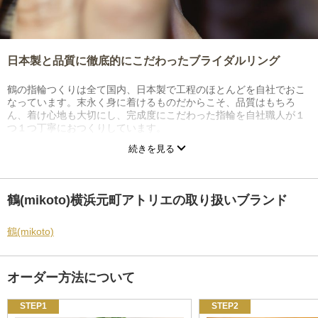
日本製と品質に徹底的にこだわったブライダルリング
鶴の指輪つくりは全て国内、日本製で工程のほとんどを自社でおこ
なっています。末永く身に着けるものだからこそ、品質はもちろ
ん、着け心地も大切にし、完成度にこだわった指輪を自社職人が１
つ１つ丁寧におつくりしています。
続きを見る
指輪の表面に施すテクスチャも、機械で一瞬にして完成させること
もできますが、あえて手仕事で行い、時間をかけて丁寧におつくり
することで、手仕事ならではの温かみのある表情をおつくりするこ
とも大切にしています。
鶴(mikoto)横浜元町アトリエの取り扱いブランド
職人だけでなく、プランナーもリングの検品を行うため、テクスチ
ャーのかかり方や磨きなどに気付きがあった際には職人に共有し、
鶴(mikoto)
再加工や修正を行っています。
鶴では、ものづくりにおいて一切の妥協をせず、おふたりに満足し
オーダー方法について
ていただける指輪を制作することをとても大事にしています。