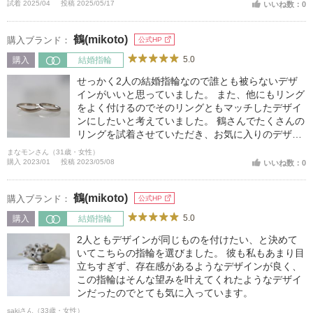
試着 2025/04
投稿 2025/05/17
いいね数：0
鶴(mikoto)
購入ブランド：
公式HP
5.0
購入
結婚指輪
せっかく2人の結婚指輪なので誰とも被らないデザ
インがいいと思っていました。 また、他にもリング
をよく付けるのでそのリングともマッチしたデザイ
ンにしたいと考えていました。 鶴さんでたくさんの
リングを試着させていただき、お気に入りのデザイ
ンを見つけることができたのでこちらで作ることを
まなモンさん（31歳・女性）
決めました。
購入 2023/01
投稿 2023/05/08
いいね数：0
鶴(mikoto)
購入ブランド：
公式HP
5.0
購入
結婚指輪
2人ともデザインが同じものを付けたい、と決めて
いてこちらの指輪を選びました。 彼も私もあまり目
立ちすぎず、存在感があるようなデザインが良く、
この指輪はそんな望みを叶えてくれたようなデザイ
ンだったのでとても気に入っています。
sakiさん（33歳・女性）