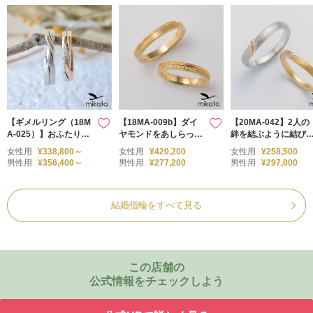
【ギメルリング（18M
【18MA-009b】ダイ
【20MA-042】2人の
A-025）】おふたりが
ヤモンドをあしらった
絆を結ぶように結び
ひとつの家族になるこ
つや消しゴールドのハ
の入ったS字カーブの
女性用
¥338,800～
女性用
¥420,200
女性用
¥258,500
とをイメージしたリン
ーフエタニティリング
コンビの結婚指輪
男性用
¥356,400～
男性用
¥277,200
男性用
¥297,000
グ
結婚指輪をすべて見る
この店舗の
公式情報をチェックしよう