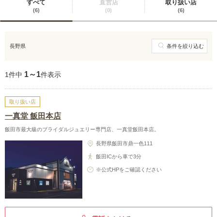
すべて
直営店
取り扱い店
(6)
(0)
(6)
長野県
条件を絞り込む
1～1
1件中
件表示
取り扱い店
一真堂 飯田本店
飯田市最大級のブライダルジュエリー専門店、一真堂飯田本店。
長野県飯田市鼎一色111
飯田ICから車で3分
※公式HPをご確認ください