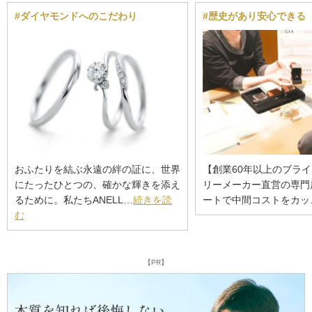
#ダイヤモンドへのこだわり
#歴史があり安心できる
おふたりを結ぶ永遠の絆の証に、世界
【創業60年以上のブラ
にたったひとつの、確かな輝きを添え
リーメーカー直営の専門
るために。私たちANELL…
続きを読
ートで中間コストをカッ
む
【PR】