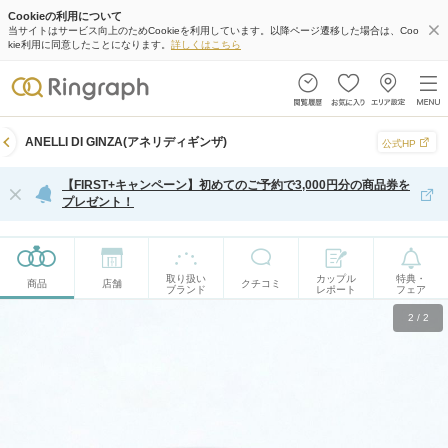
Cookieの利用について
当サイトはサービス向上のためCookieを利用しています。以降ページ遷移した場合は、Coo
kie利用に同意したことになります。
詳しくはこちら
ANELLI DI GINZA(アネリディギンザ)
公式HP
【FIRST+キャンペーン】初めてのご予約で3,000円分の商品券を
プレゼント！
取り扱い
カップル
特典・
商品
店舗
クチコミ
ブランド
レポート
フェア
2
/
2