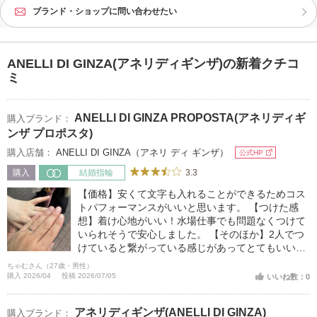
ブランド・ショップに問い合わせたい
ANELLI DI GINZA(アネリディギンザ)の新着クチコ
ミ
ANELLI DI GINZA PROPOSTA(アネリディギ
購入ブランド：
ンザ プロポスタ)
購入店舗：
ANELLI DI GINZA（アネリ ディ ギンザ）
公式HP
3.3
購入
結婚指輪
【価格】安くて文字も入れることができるためコス
トパフォーマンスがいいと思います。 【つけた感
想】着け心地がいい！水場仕事でも問題なくつけて
いられそうで安心しました。 【そのほか】2人でつ
けていると繋がっている感じがあってとてもいいで
すね。また何かジュエリーを選ぶ時は行こうかなと
ちゃむさん（27歳・男性）
思いました。
購入 2026/04
投稿 2026/07/05
いいね数：0
アネリディギンザ(ANELLI DI GINZA)
購入ブランド：