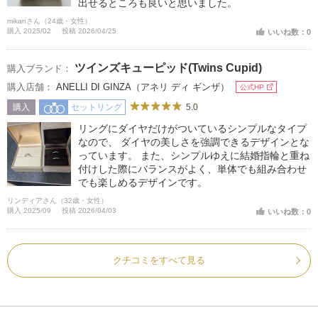
出せるところも良いと思いました。
mikanさん（24歳・女性）
購入 2025/02
投稿 2026/04/25
いいね数：0
ツインズキューピッド(Twins Cupid)
購入ブランド：
購入店舗：
ANELLI DI GINZA（アネリ ディ ギンザ）
公式HP
5.0
購入
セットリング
リングにダイヤだけがついているシンプルなタイプ
なので、 ダイヤの美しさを強調できるデザインとな
っています。 また、シンプルゆえに結婚指輪と重ね
付けした際にバランスがよく、単体でも組み合わせ
でも楽しめるデザインです。
リンディアさん（32歳・女性）
購入 2025/09
投稿 2026/04/03
いいね数：0
クチコミをすべて見る