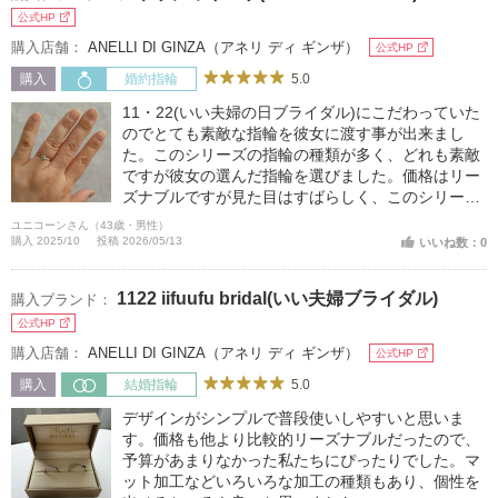
公式HP
購入店舗：
ANELLI DI GINZA（アネリ ディ ギンザ）
公式HP
5.0
購入
婚約指輪
11・22(いい夫婦の日ブライダル)にこだわっていた
のでとても素敵な指輪を彼女に渡す事が出来まし
た。このシリーズの指輪の種類が多く、どれも素敵
ですが彼女の選んだ指輪を選びました。価格はリー
ズナブルですが見た目はすばらしく、このシリーズ
の指輪を選んで良かったと思います。
ユニコーンさん（43歳・男性）
購入 2025/10
投稿 2026/05/13
いいね数：0
1122 iifuufu bridal(いい夫婦ブライダル)
購入ブランド：
公式HP
購入店舗：
ANELLI DI GINZA（アネリ ディ ギンザ）
公式HP
5.0
購入
結婚指輪
デザインがシンプルで普段使いしやすいと思いま
す。価格も他より比較的リーズナブルだったので、
予算があまりなかった私たちにぴったりでした。マ
ット加工などいろいろな加工の種類もあり、個性を