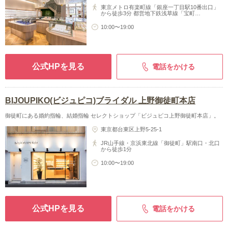
東京メトロ有楽町線「銀座一丁目駅10番出口」
から徒歩3分 都営地下鉄浅草線「宝町…
10:00〜19:00
公式HPを見る
電話をかける
BIJOUPIKO(ビジュピコ)ブライダル 上野御徒町本店
御徒町にある婚約指輪、結婚指輪 セレクトショップ「ビジュピコ上野御徒町本店」。
東京都台東区上野5-25-1
JR山手線・京浜東北線「御徒町」駅南口・北口
から徒歩1分
10:00〜19:00
公式HPを見る
電話をかける