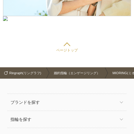
ページトップ
Ringraph(リングラフ)
婚約指輪（エンゲージリング）
MIORING(ミ
ブランドを探す
指輪を探す