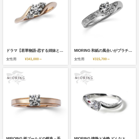
ドラマ【若草物語-恋する姉妹と恋せぬ私-】着用モデル MIORING 花衣-はなごろも-
MIORING 和紙の風合いがプラチナに生まれ変わる婚約指輪 明燈-あけび-
女性用
¥341,000～
女性用
¥315,700～
MIROING 桜ゴールドの鍛造・手彫りミル打ち婚約指輪 咲-さき-
MIORING 情熱と冷静 どんなときも離れない想いを刻んだ婚約指輪 連理-れんり-