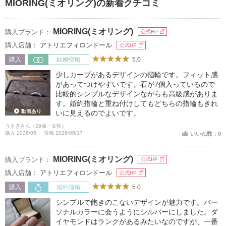
MIORING(ミオリング)の新着クチコミ
MIORING(ミオリング)
購入ブランド：
公式HP
購入店舗：
アトリエフィロンドール
公式HP
5.0
購入
結婚指輪
少しカーブがあるデザインの指輪です。フィット感
があってつけやすいです。石が7個入っているので
比較的シンプルなデザインながらも高級感がありま
す。婚約指輪と重ね付けしてもどちらの指輪もきれ
動画あり
いに見えるのでよいです。
うさぎさん（29歳・女性）
購入 2026/05
投稿 2026/06/17
いいね数：0
MIORING(ミオリング)
購入ブランド：
公式HP
購入店舗：
アトリエフィロンドール
公式HP
5.0
購入
婚約指輪
シンプルで飽きのこないデザインが魅力です。パー
ソナルカラーに会うようにシルバーにしました。ダ
イヤモンドはランクがあるみたいなのですが、一番