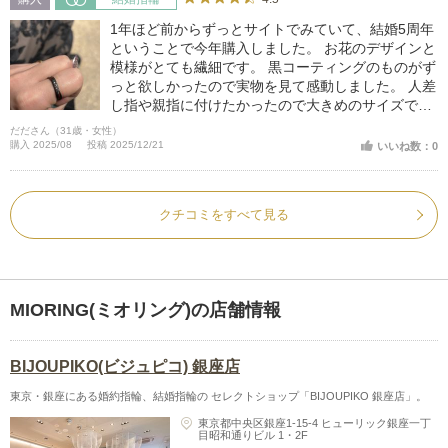
1年ほど前からずっとサイトでみていて、結婚5周年
ということで今年購入しました。 お花のデザインと
模様がとても繊細です。 黒コーティングのものがず
っと欲しかったので実物を見て感動しました。 人差
し指や親指に付けたかったので大きめのサイズで購
入しました。 結婚当初に購入した、イエローゴール
だださん（31歳・女性）
ドの指輪とも相性バッチリです。
購入 2025/08
投稿 2025/12/21
いいね数：0
クチコミをすべて見る
MIORING(ミオリング)の店舗情報
BIJOUPIKO(ビジュピコ) 銀座店
東京・銀座にある婚約指輪、結婚指輪の セレクトショップ「BIJOUPIKO 銀座店」。
東京都中央区銀座1-15-4 ヒューリック銀座一丁
目昭和通りビル 1・2F