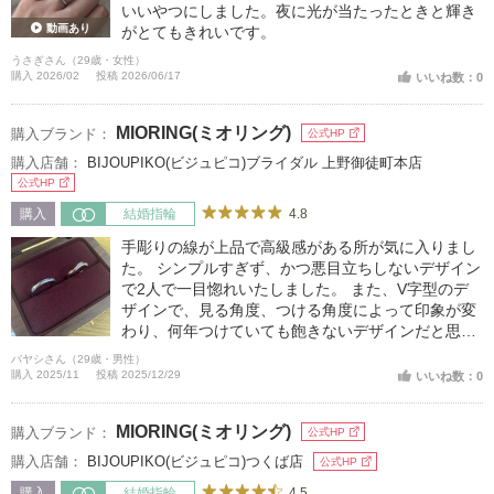
いいやつにしました。夜に光が当たったときと輝き
動画あり
がとてもきれいです。
うさぎさん（29歳・女性）
購入 2026/02
投稿 2026/06/17
いいね数：0
MIORING(ミオリング)
購入ブランド：
公式HP
購入店舗：
BIJOUPIKO(ビジュピコ)ブライダル 上野御徒町本店
公式HP
4.8
購入
結婚指輪
手彫りの線が上品で高級感がある所が気に入りまし
た。 シンプルすぎず、かつ悪目立ちしないデザイン
で2人で一目惚れいたしました。 また、V字型のデ
ザインで、見る角度、つける角度によって印象が変
わり、何年つけていても飽きないデザインだと思い
ます。
バヤシさん（29歳・男性）
購入 2025/11
投稿 2025/12/29
いいね数：0
MIORING(ミオリング)
購入ブランド：
公式HP
購入店舗：
BIJOUPIKO(ビジュピコ)つくば店
公式HP
4.5
購入
結婚指輪