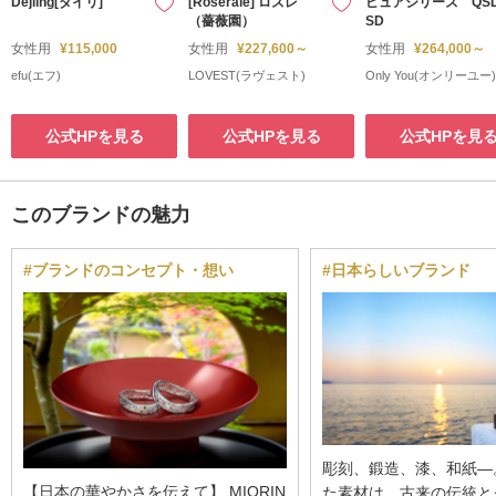
Dejling[ダイリ]
[Roseraie] ロズレ
ピュアシリーズ QS
（薔薇園）
SD
女性用
¥115,000
女性用
¥227,600～
女性用
¥264,000～
efu(エフ)
LOVEST(ラヴェスト)
Only You(オンリーユー)
公式HPを見る
公式HPを見る
公式HPを見
このブランドの魅力
#ブランドのコンセプト・想い
#日本らしいブランド
彫刻、鍛造、漆、和紙―
【日本の華やかさを伝えて】 MIORIN
た素材は、古来の伝統と