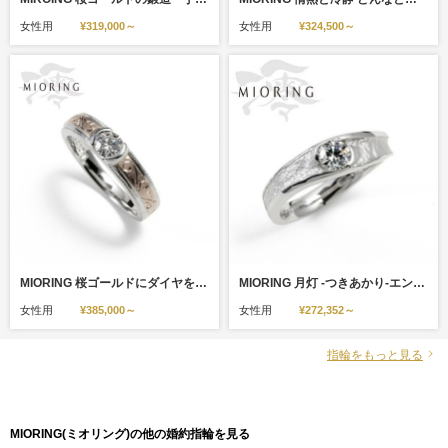
女性用
¥319,000～
女性用
¥324,500～
MIORING 桜ゴールドにダイヤを埋め込んだ毎日身につけられる婚約指輪 染唯-そめい-
MIORING 月灯 -つきあかり-エンゲージリング 和紙の雲の間から望む満月のように
女性用
¥385,000～
女性用
¥272,352～
指輪をもっと見る
MIORING(ミオリング)の他の婚約指輪を見る