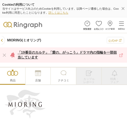
Cookieの利用について
当サイトはサービス向上のためCookieを利用しています。以降ページ遷移した場合は、Coo
kie利用に同意したことになります。
詳しくはこちら
MIORING(ミオリング)
公式HP
「19番目のカルテ」「愛の、がっこう」ドラマ内の指輪を一部担
当しています
カップル
特典・
商品
店舗
クチコミ
レポート
フェア