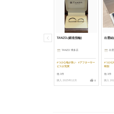
アイプリモ(I-PRIMO)
TANZO.(鍛造指輪)
出雲結
アイプリモ(I-PRIMO) 高知店
TANZO 博多店
出雲
年
#つけ心地が良い
#特別な時にこ
#つけ心地が良い
#アフターサー
#つけ
そつけたくなる
ビスが充実
特別
他 3件
他 3件
他 3件
購入 2026年06月
購入 2025年12月
購入 20
0
0
0