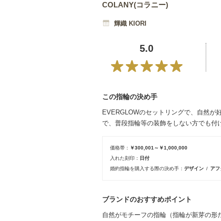
COLANY(コラニー)
輝織 KIORI
5.0
この指輪の決め手
EVERGLOWのセットリングで、自然
で、普段指輪等の装飾をしない方でも付
価格帯
￥300,001～￥1,000,000
入れた刻印
日付
婚約指輪を購入する際の決め手
デザイン
アフ
ブランドのおすすめポイント
自然がモチーフの指輪（指輪が新芽の形