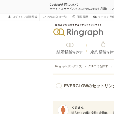
Cookieの利用について
当サイトはサービス向上のためCookieを利用して
ログイン／新規登録
お気に入り一覧
閲覧履歴
クチコミ投
結婚指輪
婚約指輪
を探す
を探
Ringraph(リングラフ)
クチコミを探す
EVERGLOWのセットリングで、自然が好
くまさん
購入時
24歳
女性
北海道