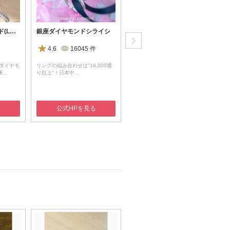
ラザール ダイヤモンド(LAZARE DIAMOND)
銀座ダイヤモンドシライシ
杢目金屋(もくめがねや)
4.6
16045
件
4.1
825
件
ダイヤモ
リングの組み合わせは"10,000通
400年の伝統技術でつくる「ふた
輝…
り以上"！日本中…
りだけ」の夫婦の絆
る
公式HPを見る
公式HPを見る