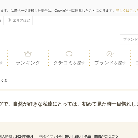
います。以降ページ遷移した場合は、Cookie利用に同意したことになります。
詳しくはこち
稿
エリア設定
ランキング
クチコミ
ブランド
す
を探す
を探す
くま
きな私達にとっては、初めて見た時一目惚れしました。つけ心地もとても良く、あまり派手にならない見た目
購入時期
2024年09月
指タイプ
6号
短い
細い
色白
関節がごつごつ