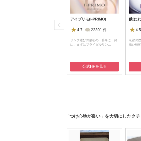
N.Y.NIWAKA(ニューヨークニワカ)
アイプリモ(I-PRIMO)
俄(にわ
4.5
59
件
4.7
22301
件
4.5
輝
ニューヨークと京都、ふたつの感
リング選びの最初の一歩をご一緒
京都の
性の出会いから誕生した上…
に。まずはブライダルリン…
高い技
公式HPを見る
公式HPを見る
「つけ心地が良い」を大切にしたクチ