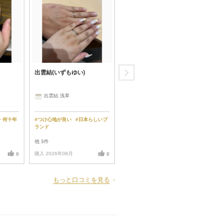
出雲結(いずもゆい)
TANZO.(鍛造指輪)
出雲結 浅草
TANZO 梅田店
・何十年
#つけ心地が良い
#日本らしいブ
#つけ心地が良い
#丈夫で長持ち
ランド
する素材・加工
他 3件
他 3件
購入 2026年08月
購入 2026年08月
0
0
0
もっと口コミを見る