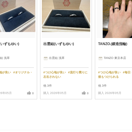
(いずもゆい)
出雲結(いずもゆい)
TANZO.(鍛造指輪)
結 浅草
出雲結 浅草
TANZO 東京本店
心地が良い
#オリジナル・
#つけ心地が良い
#流行り廃りに
#つけ心地が良い
#毎日
左右されない
後もつけられる
他 3件
他 3件
26年05月
購入 2026年05月
購入 2026年05月
0
0