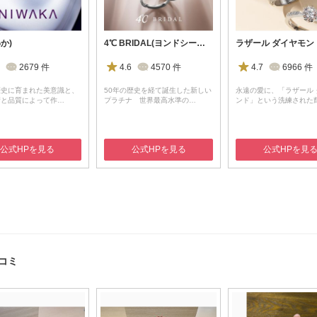
か)
4℃ BRIDAL(ヨンドシーブライダル)
2679
件
4.6
4570
件
4.7
6966
件
歴史に育まれた美意識と、
50年の歴史を経て誕生した新しい
永遠の愛に、「ラザール 
術と品質によって作…
プラチナ 世界最高水準の…
ンド」という洗練された
公式HPを見る
公式HPを見る
公式HPを見
コミ