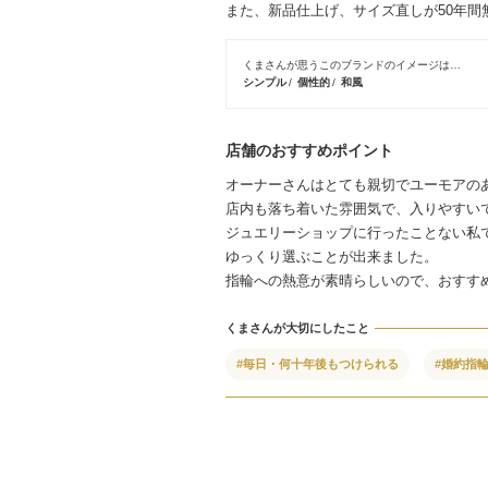
また、新品仕上げ、サイズ直しが50年
くまさんが思うこのブランドのイメージは…
シンプル
個性的
和風
店舗のおすすめポイント
オーナーさんはとても親切でユーモアの
店内も落ち着いた雰囲気で、入りやすい
ジュエリーショップに行ったことない私
ゆっくり選ぶことが出来ました。
指輪への熱意が素晴らしいので、おすす
くまさんが大切にしたこと
#毎日・何十年後もつけられる
#婚約指