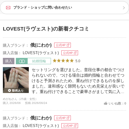
ブランド・ショップに問い合わせたい
LOVEST(ラヴェスト)の新着クチコミ
俄(にわか)
購入ブランド：
公式HP
購入店舗：
LOVEST(ラヴェスト)
公式HP
5.0
購入
結婚指輪
セットリングを選びました。普段仕事の都合でつけ
られないので、つける場合は婚約指輪と合わせてつ
けると予測されたため、重ね付けできるものを探し
ました。違和感なく隙間もないため見栄えが良いで
動画あり
す。重ね付けできることで豪華さがまして気に入っ
ています
めがねさん（25歳・女性）
購入 2026/06
投稿 2026/06/24
いいね数：0
俄(にわか)
購入ブランド：
公式HP
購入店舗：
LOVEST(ラヴェスト)
公式HP