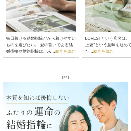
毎日着ける結婚指輪だから着けやすい
LOVESTという店名は、 ‘
ものを選びたい。 愛の誓いである結
上級‘’という意味を込め
婚指輪や婚約指輪は、末…
続きを読む
た…
続きを読む
【PR】