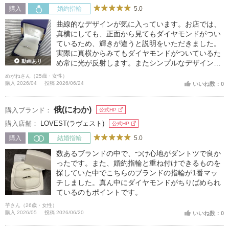
5.0
購入
婚約指輪
曲線的なデザインが気に入っています。お店では、
真横にしても、正面から見てもダイヤモンドがつい
ているため、輝きが違うと説明をいただきました。
実際に真横からみてもダイヤモンドがついているた
動画あり
め常に光が反射します。またシンプルなデザインが
気に入っています。あまり大きいと引け目を感じた
めがねさん（25歳・女性）
り、つけるのに緊張してしまうため、特別感を感じ
購入 2026/04
投稿 2026/06/24
いいね数：0
られる良いサイズだと個人的には思います。控えめ
なので普段着にもマッチします
俄(にわか)
購入ブランド：
公式HP
購入店舗：
LOVEST(ラヴェスト)
公式HP
5.0
購入
結婚指輪
数あるブランドの中で、つけ心地がダントツで良か
ったです。また、婚約指輪と重ね付けできるものを
探していた中でこちらのブランドの指輪が1番マッ
チしました。真ん中にダイヤモンドがちりばめられ
ているのもポイントです。
芋さん（26歳・女性）
購入 2026/05
投稿 2026/06/20
いいね数：0