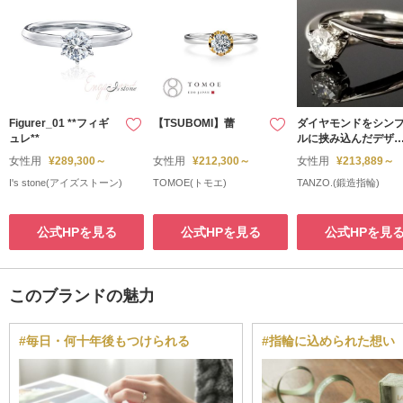
Figurer_01 **フィギ
【TSUBOMI】蕾
ダイヤモンドをシン
ュレ**
ルに挟み込んだデザ
ン
女性用
¥289,300～
女性用
¥212,300～
女性用
¥213,889～
I's stone(アイズストーン)
TOMOE(トモエ)
TANZO.(鍛造指輪)
公式HPを見る
公式HPを見る
公式HPを見
このブランドの魅力
#毎日・何十年後もつけられる
#指輪に込められた想い