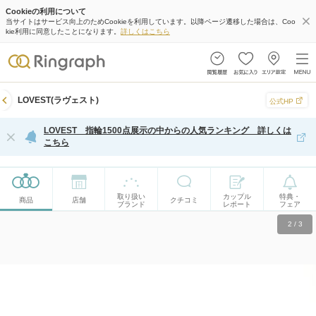
Cookieの利用について
当サイトはサービス向上のためCookieを利用しています。以降ページ遷移した場合は、Coo
kie利用に同意したことになります。
詳しくはこちら
LOVEST(ラヴェスト)
公式HP
LOVEST 指輪1500点展示の中からの人気ランキング 詳しくは
こちら
取り扱い
カップル
特典・
商品
店舗
クチコミ
ブランド
レポート
フェア
2
/
3