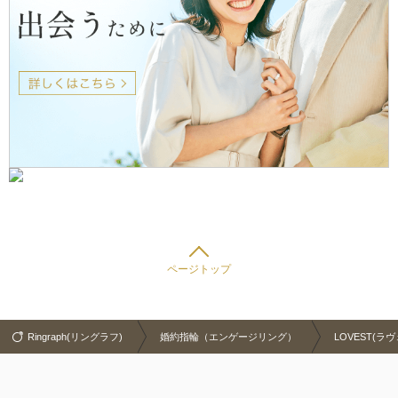
ページトップ
Ringraph(リングラフ)
婚約指輪（エンゲージリング）
LOVEST(ラ