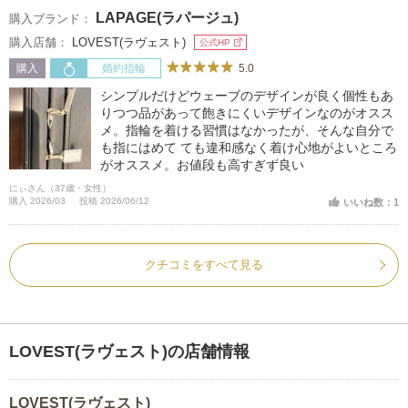
LAPAGE(ラパージュ)
購入ブランド：
購入店舗：
LOVEST(ラヴェスト)
公式HP
5.0
購入
婚約指輪
シンプルだけどウェーブのデザインが良く個性もあ
りつつ品があって飽きにくいデザインなのがオスス
メ。指輪を着ける習慣はなかったが、そんな自分で
も指にはめて ても違和感なく着け心地がよいところ
がオススメ。お値段も高すぎず良い
にぃさん（37歳・女性）
購入 2026/03
投稿 2026/06/12
いいね数：1
クチコミをすべて見る
LOVEST(ラヴェスト)の店舗情報
LOVEST(ラヴェスト)