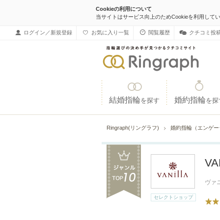
Cookieの利用について
当サイトはサービス向上のためCookieを利用して
ログイン／新規登録
お気に入り一覧
閲覧履歴
クチコミ投
結婚指輪
婚約指輪
を探す
を探
Ringraph(リングラフ)
婚約指輪（エンゲー
VA
ヴァ
セレクトショップ