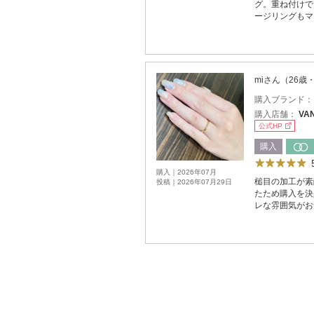
グ。重ね付けで
ージリングもマ
miさん（26歳
購入ブランド
購入店舗：
VA
公式HP
購入
購入｜2026年07月
槌目の加工が素
投稿｜2026年07月29日
たため購入を決
レな雰囲気がお