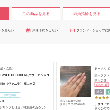
この商品を見る
結婚指輪を見る
ramを見たい
来店予約をしたい
ブランド・ショップに
9歳・女性）
あーさん（
：
PAVEO CHOCOLAT(パヴェオショコ
購入ブラン
購入店舗：
NillA（ヴァニラ） 福山本店
公式HP
購入
婚約指輪
5.0
購入｜2026年08月
丁度良い太
投稿｜2026年08月02日
ジリングとは違い特別感のあるリン
きめなので