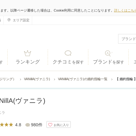
います。以降ページ遷移した場合は、Cookie利用に同意したことになります。
詳しくはこち
稿
エリア設定
ランキング
クチコミ
ブランド
す
を探す
を探す
ジリング）
VANillA(ヴァニラ)
VANillA(ヴァニラ)の婚約指輪一覧
【 婚約指輪 
NillA(ヴァニラ)
ニラ
4.8
980件
お気に入り