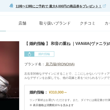
11時〜13時にご予約で 最大4,000円の商品券をプレゼント！
店舗
取り扱いブランド
クチコミ
カ
【 婚約指輪 】 和音の重ね ｜VANillA(ヴァニラ
婚約指輪
ブランド名：
彩乃瑞(IRONOHA)
左右非対称なデザインにすることで、ここにしかないソリティア
ルなデザインをお探しでも、他の花嫁と差をつけられるリングで
婚約指輪：
¥310,000～
リング素材はお選びいただけます。また、ダイヤには鑑定書が付
※ 表示価格は消費税10％を含みます