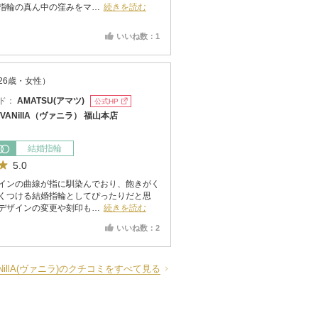
指輪の真ん中の窪みをマ…
続きを読む
いいね数：1
26歳・女性）
ド：
AMATSU(アマツ)
公式HP
VANillA（ヴァニラ） 福山本店
結婚指輪
5.0
インの曲線が指に馴染んでおり、飽きがく
くつける結婚指輪としてぴったりだと思
デザインの変更や刻印も…
続きを読む
いいね数：2
NillA(ヴァニラ)のクチコミをすべて見る