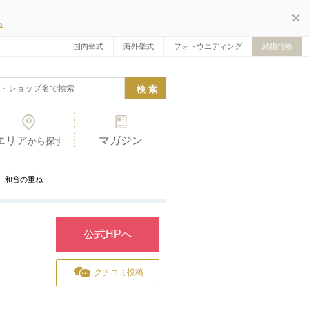
ら
国内挙式
海外挙式
フォトウエディング
結婚指輪
エリア
マガジン
から探す
】 和音の重ね
公式HPへ
クチコミ投稿