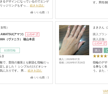
きるデザインになっているのでエンゲ
す。男性側
リッジリングもずっ…
続きを読む
いいね数：1
・女性）
まきさん（
：
AMATSU(アマツ)
購入ブラン
公式HP
NillA（ヴァニラ） 福山本店
購入店舗：
公式HP
結婚指輪
購入
5.0
購入｜2026年07月
敵で、普段の服装とも馴染む指輪だっ
指輪のデザ
投稿｜2026年07月26日
定しました！ シンプルだけどオシャ
る事なく長
気に入りです。 男…
続きを読む
う。また、
いいね数：1
VA