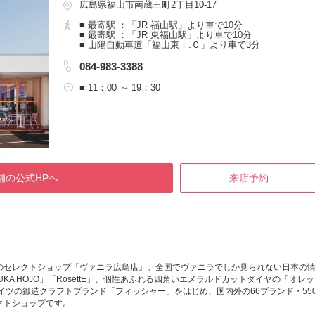
広島県福山市南蔵王町2丁目10-17
■ 最寄駅 ：「JR 福山駅」より車で10分
■ 最寄駅 ：「JR 東福山駅」より車で10分
■ 山陽自動車道「福山東Ｉ.Ｃ」より車で3分
084-983-3388
■ 11：00 ～ 19：30
舗の公式HPへ
来店予約
のセレクトショップ『ヴァニラ広島店』。全国でヴァニラでしか見られない日本の情
UKA HOJO」「RosettE」、個性あふれる四角いエメラルドカットダイヤの「オ
イツの鍛造クラフトブランド「フィッシャー」をはじめ、国内外の66ブランド・55
クトショップです。