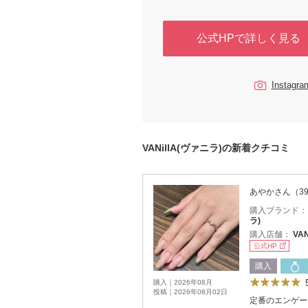
公式HPで詳しく見る
Instag
VANillA(ヴァニラ)の新着クチコミ
あやかさん（3
購入ブランド
ラ)
購入店舗：
VA
公式HP
購入
購入｜2026年08月
投稿｜2026年08月02日
定番のエンゲー