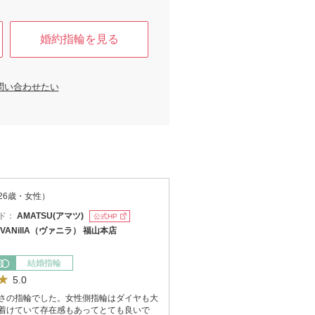
婚約指輪を見る
問い合わせたい
26歳・女性）
ド：
AMATSU(アマツ)
公式HP
VANillA（ヴァニラ） 福山本店
結婚指輪
5.0
さの指輪でした。女性側指輪はダイヤも大
着けていて存在感もあってとても良いで