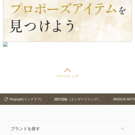
ページトップ
Ringraph(リングラフ)
婚約指輪（エンゲージリング）
BRIDGE A
ブランドを探す