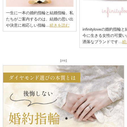
一生に一本の婚約指輪と結婚指輪。私
たちがご案内するのは、結婚の思い出
や決意に相応しい指輪…
続きを読む
infinityloveの婚約指
今に生きる女性の可愛い
洒落なブランドです…
続
【PR】