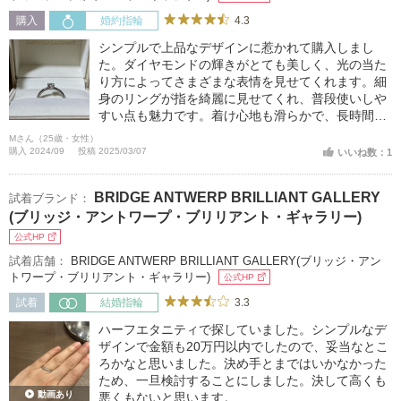
4.3
購入
婚約指輪
シンプルで上品なデザインに惹かれて購入しまし
た。ダイヤモンドの輝きがとても美しく、光の当た
り方によってさまざまな表情を見せてくれます。細
身のリングが指を綺麗に見せてくれ、普段使いしや
すい点も魅力です。着け心地も滑らかで、長時間つ
けていても違和感がありません。一生大切にしたい
Mさん（25歳・女性）
と思える素敵な指輪に出会えて本当に良かったで
購入 2024/09
投稿 2025/03/07
いいね数：1
す。
BRIDGE ANTWERP BRILLIANT GALLERY
試着ブランド：
(ブリッジ・アントワープ・ブリリアント・ギャラリー)
公式HP
試着店舗：
BRIDGE ANTWERP BRILLIANT GALLERY(ブリッジ・アン
トワープ・ブリリアント・ギャラリー)
公式HP
3.3
試着
結婚指輪
ハーフエタニティで探していました。シンプルなデ
ザインで金額も20万円以内でしたので、妥当なとこ
ろかなと思いました。決め手とまではいかなかった
ため、一旦検討することにしました。決して高くも
動画あり
悪くもないと思います。