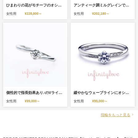
ひまわりの花がモチーフのオシャレでかわいい婚約指輪 sunny サニー 葵
アンティーク調ミルグレインでザインがオシャレGrain グレイン 粒
女性用
¥228,800～
女性用
¥202,180～
個性的で指長効果あり♪のVラインリングear 穂
緩やかなウェーブラインにオシャレでかわいいダイヤモンドライン♪natural 自然体 ナチュラル
女性用
¥99,000～
女性用
¥99,000～
指輪をもっと見る