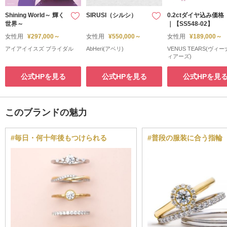
Shining World～ 輝く
SIRUSI（シルシ）
0.2ctダイヤ込み価格
世界～
｜【SS548-02】
女性用
¥297,000～
女性用
¥550,000～
女性用
¥189,000～
アイアイイスズ ブライダル
AbHeri(アベリ)
VENUS TEARS(ヴィ
ィアーズ)
公式HPを見る
公式HPを見る
公式HPを見
このブランドの魅力
#毎日・何十年後もつけられる
#普段の服装に合う指輪