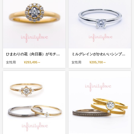
ひまわりの花（向日葵）がモチーフのオシャレでかわいい婚約指輪 Sunflower（日・サンフラワー）
ミルグレインがかわいいシンプルなオシャレ婚約指輪 Hope 希 ホープ
女性用
¥293,495～
女性用
¥205,700～