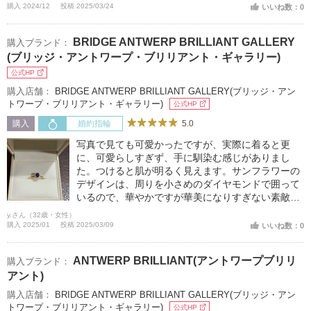
購入 2024/12
投稿 2025/03/24
いいね数：0
BRIDGE ANTWERP BRILLIANT GALLERY
購入ブランド：
(ブリッジ・アントワープ・ブリリアント・ギャラリー)
公式HP
購入店舗：
BRIDGE ANTWERP BRILLIANT GALLERY(ブリッジ・アン
トワープ・ブリリアント・ギャラリー)
公式HP
5.0
購入
婚約指輪
写真で見ても可愛かったですが、実際に着ると更
に、可愛らしすぎず、手に馴染む感じがありまし
た。つけると肌が明るく見えます。サンフラワーの
デザインは、周りを小さめのダイヤモンドで囲って
いるので、華やかですが華美になりすぎない素敵な
デザインだと思います。
y.さん（32歳・女性）
購入 2025/01
投稿 2025/03/09
いいね数：0
ANTWERP BRILLIANT(アントワープブリリ
購入ブランド：
アント)
購入店舗：
BRIDGE ANTWERP BRILLIANT GALLERY(ブリッジ・アン
トワープ・ブリリアント・ギャラリー)
公式HP