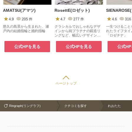
AMATSU(アマツ)
RosettE(ロゼット)
SIENAROS
4.9
205
件
4.7
277
件
4.6
316
悠久の島景から生まれた、瀬
クラシカルでおしゃれなデザ
一生つけること
戸内の結婚指輪と婚約指輪
インから純プラチナの鍛造リ
れたライフタイ
ングなど、幅広いデザイン、
「ロゼチナ」
素材、価格帯で幅広いユーザ
ーに愛用されているブランド
公式HPを見る
公式HPを見る
公式H
です。
ページトップ
Ringraph(リングラフ)
クチコミを探す
れおたた