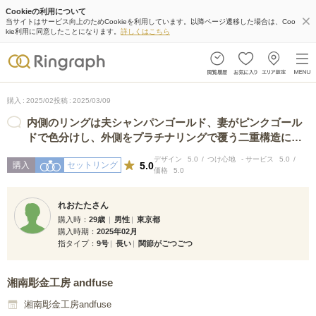
Cookieの利用について
当サイトはサービス向上のためCookieを利用しています。以降ページ遷移した場合は、Coo
kie利用に同意したことになります。
詳しくはこちら
購入
2025/02
投稿
2025/03/09
内側のリングは夫シャンパンゴールド、妻がピンクゴール
ドで色分けし、外側をプラチナリングで覆う二重構造にし
ました。そのため費用は倍になりまし…
デザイン
5.0
つけ心地
-
サービス
5.0
5.0
購入
セットリング
価格
5.0
れおたたさん
購入時
29歳
男性
東京都
購入時期
2025年02月
指タイプ
9号
長い
関節がごつごつ
湘南彫金工房 andfuse
湘南彫金工房andfuse