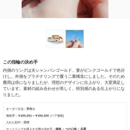
この指輪の決め手
内側のリングは夫シャンパンゴールド、妻がピンクゴールドで色分
けし、外側をプラチナリングで覆う二重構造にしました。そのため
費用は倍になりましたが、理想のデザインに仕上がり、大変満足し
ています。素材の組み合わせが美しく、特別感のある仕上がりにな
りました。
オーダー方法
手作り
価格帯
￥200,001～￥300,000
[ペア価格]
入れた刻印
日付
セットリングを購入する際の決め手
価格
つけ心地
品質