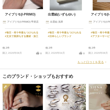
アイプリモ(I-PRIMO)
出雲結(いずもゆい)
アイプリモ(I-
アイプリモ(I-PRIMO) 甲府店
出雲結 浅草
アイプリモ(I-P
#毎日・何十年後もつけられる
#毎日・何十年後もつけられる
#毎日・何十年後
#丈夫で長持ちする素材・加工
#日本らしいブランド
#アフターサービ
他 2件
他 2件
他 2件
購入 2026年08月
購入 2026年04月
購入 2026年08月
0
0
もっと口コミを見る
このブランド・ショップもおすすめ