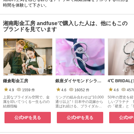
時間を体験して下さい。
湘南彫金工房 andfuseで購入した人は、他にもこの
ブランドを見ています
鎌倉彫金工房
銀座ダイヤモンドシライシ
4.9
1559
件
4.6
16052
件
4.6
457
上質なブライダル空間で、金
リングの組み合わせは"10,000
50年の歴史を
属を叩いてつくる一生ものの
通り以上"！日本中の花嫁から
しいプラチナ 
結婚指輪
選ばれ続ける、ブライダルジ
の「硬度」と「
ュエリー専門店
『４℃プレミア
公式HPを見る
公式HPを見る
公式H