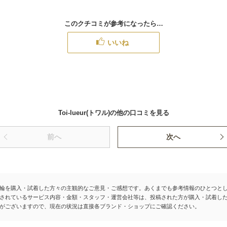
このクチコミが参考になったら…
いいね
Toi-lueur(トワル)の他の口コミを見る
前へ
次へ
輪を購入・試着した方々の主観的なご意見・ご感想です。あくまでも参考情報のひとつと
されているサービス内容・金額・スタッフ・運営会社等は、投稿された方が購入・試着し
がございますので、現在の状況は直接各ブランド・ショップにご確認ください。