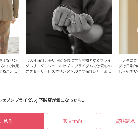
適正なリン
【50年保証】長い時間を共にする宝物となるブライ
ー人生に寄
える中で特定
ダルリング。ジュエルセブン ブライダルでは安心の
グは日常的
することな
アフターサービスでリングを50年間保証いたしま
しさやデザ
たりのライフ
す。サイズ直し（またはサイズ交換）・新品仕上
ット感を大
用できる
げ・メレダイヤの石落ち修理が無料となり各ブラン
インごとに
いたしま
ドの保証にプラスする形でアフターサービスをサポ
で指通りを
から、ゴー
ート。全ブランドのブライダルリングにに適用とな
少なくし、
ンビリング
りますがサービスの回数や条件はデザインにより異
りとフィッ
ジュエルセブンブライダル) 下関店が気になったら...
つけられ
なるため店頭にてご確認ください。
け心地で「
しい指輪」
す。
のアフターサ
く見る
来店予約
資料請求
品磨き、石落
安心してリ