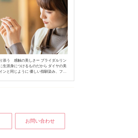
り添う 感触の美しさー ブライダルリン
に生涯身につけるものだから ダイヤの美
インと同じように 優しい指馴染み、フィ
切におつくりしています。リングのデザ
最適な「厚み」「丸み」を実現すること
滑らかにすると同時に指に当たる面積を
美しい内甲丸に仕上げています。しっか
トしながらも、余裕が生まれる自然なつ
感触の美しさ」にまでこだわっていま
お問い合わせ