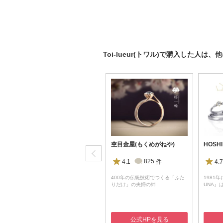
Toi-lueur(トワル)で購入した人
Bridal Jewelry Fujita(ブライダルジュエリーフジタ)
杢目金屋(もくめがねや)
4.9
164
件
4.1
825
件
4.7
山口で運命のリングに出会う。上
400年の伝統技術でつくる「ふた
1981年
質なリングが揃うブライダ…
りだけ」の夫婦の絆
UNA』
公式HPを見る