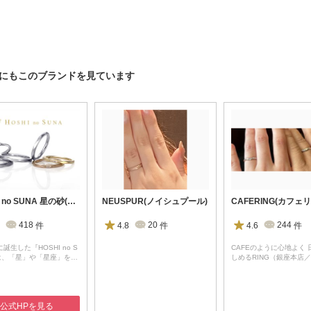
は、他にもこのブランドを見ています
HOSHI no SUNA 星の砂(ほしのすな)
NEUSPUR(ノイシュプール)
CAFERING(カフェ
418
件
4.8
20
件
4.6
244
件
に誕生した『HOSHI no S
CAFEのように心地よく 
は、「星」や「星座」を…
しめるRING（銀座本店
公式HPを見る