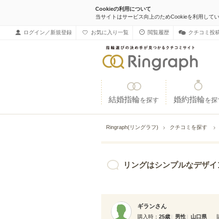
Cookieの利用について
当サイトはサービス向上のためCookieを利用して
ログイン／新規登録
お気に入り一覧
閲覧履歴
クチコミ投
結婚指輪
婚約指輪
を探す
を探
Ringraph(リングラフ)
クチコミを探す
リングはシンプルなデザインです。ダイヤモ
ギランさん
購入時
25歳
男性
山口県