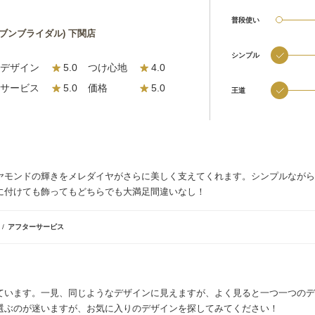
普段使い
ルセブンブライダル) 下関店
シンプル
デザイン
5.0
つけ心地
4.0
サービス
5.0
価格
5.0
王道
ヤモンドの輝きをメレダイヤがさらに美しく支えてくれます。シンプルながら
に付けても飾ってもどちらでも大満足間違いなし！
格
アフターサービス
ています。一見、同じようなデザインに見えますが、よく見ると一つ一つのデ
選ぶのが迷いますが、お気に入りのデザインを探してみてください！