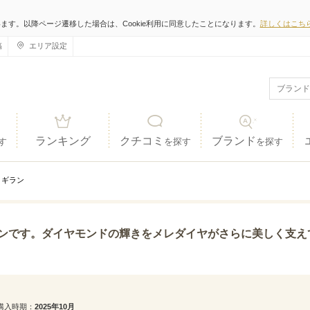
います。以降ページ遷移した場合は、Cookie利用に同意したことになります。
詳しくはこち
稿
エリア設定
ランキング
クチコミ
ブランド
す
を探す
を探す
ギラン
ンドの輝きをメレダイヤがさらに美しく支えてくれます。シンプルながらも華やかさがあり、指に着けて
購入時期
2025年10月