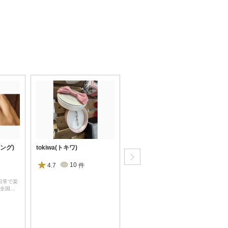
リング)
tokiwa(トキワ)
Bridal Jewelry Fujita(ブライダルジュエリーフジタ)
4.7
10
件
4.9
164
件
日常で楽
山口で運命のリングに出会う。上
／全国…
質なリングが揃うブライダ…