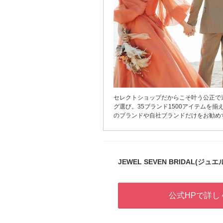
セレクトショップだからこそ叶う公正で
グ選び。35ブランド1500アイテムを揃
のブランドや自社ブランドだけをお勧め
く ファッション、仕事、趣味などおふ
スタイルを丁寧にヒアリングし、永く愛
「運命のリング」との出会いをお手伝い
す。プラチナベースのシンプルデザイン
ルドリングやプラチナと組み合わせたコ
JEWEL SEVEN BRIDAL(
など素材のバリエーションも豊富。毎日
る・何年経っても永く愛せる「ふたりら
にきっと出会っていただけます。 独自
公式HPで詳し
ービス【50年保証】でサイズ直しや新
ち修理保証が付いてくるので何十年後も
ングをお使いいただけます。