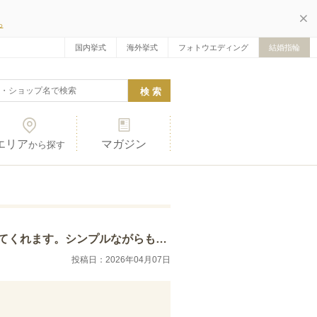
ら
国内挙式
海外挙式
フォトウエディング
結婚指輪
エリア
マガジン
から探す
も上品さを感じることができるデザインです。指…
投稿日：2026年04月07日