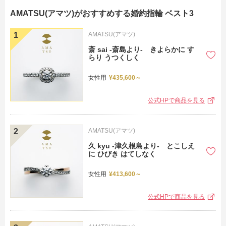
AMATSU(アマツ)がおすすめする婚約指輪 ベスト3
AMATSU(アマツ)
斎 sai -斎島より- きよらかに す
らり うつくしく
女性用
¥435,600～
公式HPで商品を見る
AMATSU(アマツ)
久 kyu -津久根島より- とこしえ
に ひびき はてしなく
女性用
¥413,600～
公式HPで商品を見る