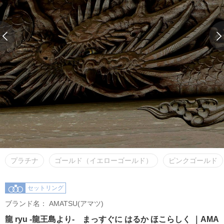
プラチナ
ゴールド（イエローゴールド）
ピンクゴールド
セットリング
ブランド名：
AMATSU(アマツ)
龍 ryu -龍王島より- まっすぐに はるか ほこらしく ｜AMA