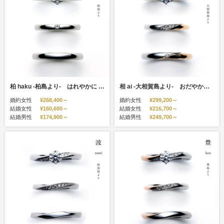
柏 haku -柏島より- はれやかに あすへ さかえゆく
相 ai -大相賀島より- おだやかに ほっと むつまじく
婚約女性
¥268,400～
婚約女性
¥299,200～
結婚女性
¥160,600～
結婚女性
¥216,700～
結婚男性
¥174,900～
結婚男性
¥249,700～