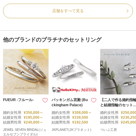
店舗をすべて見る
他のブランドのプラチナのセットリング
FUEUR -フルール-
バッキンガム宮殿 (Bu
【二人で作る婚約指
ckingham Palace)
と結婚指輪のセット
ング】みのり
婚約女性用
¥350,000～
婚約女性用
¥308,000～
婚約女性用
¥250,00
結婚女性用
¥195,000～
結婚女性用
¥159,500
結婚女性用
¥236,25
結婚男性用
¥240,000～
結婚男性用
¥192,500
結婚男性用
¥245,00
JEWEL SEVEN BRIDAL(ジュ
JKPLANET(JKプラネット)
ついぶ工房
エルセブンブライダル)