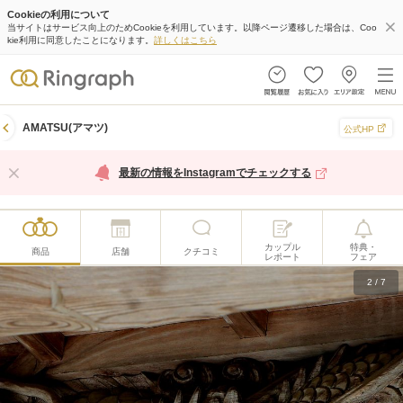
Cookieの利用について
当サイトはサービス向上のためCookieを利用しています。以降ページ遷移した場合は、Coo
kie利用に同意したことになります。
詳しくはこちら
AMATSU(アマツ)
公式HP
最新の情報をInstagramでチェックする
カップル
特典・
商品
店舗
クチコミ
レポート
フェア
2
/
7