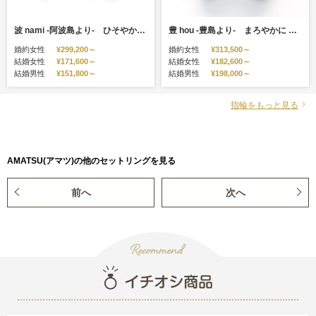
波 nami -阿波島より- ひそやかに ずっと たえまなく
豊 hou -豊島より- まろやかに ふかく みちていく
婚約女性
¥299,200～
婚約女性
¥313,500～
結婚女性
¥171,600～
結婚女性
¥182,600～
結婚男性
¥151,800～
結婚男性
¥198,000～
指輪をもっと見る
AMATSU(アマツ)の他のセットリングを見る
前へ
次へ