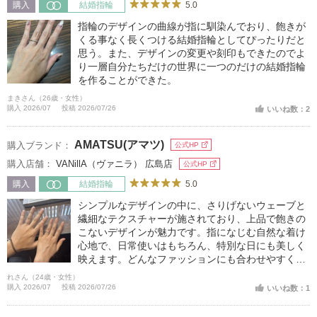
5.0
購入
結婚指輪
指輪のデザインの曲線が指に馴染んでおり、飽きが
くる事なく長くつける結婚指輪としてぴったりだと
思う。また、デザインの変更や刻印もできたのでよ
り一層自分たちだけの世界に一つのだけの結婚指輪
を作ることができた。
まきさん（26歳・女性）
購入 2026/07
投稿 2026/07/26
いいね数：2
AMATSU(アマツ)
購入ブランド：
公式HP
購入店舗：
VANillA（ヴァニラ） 広島店
公式HP
5.0
購入
結婚指輪
シンプルなデザインの中に、さりげないウェーブと
繊細なテクスチャーが施されており、上品で飽きの
こないデザインが魅力です。指になじむ自然な着け
心地で、日常使いはもちろん、特別な日にも美しく
映えます。どんなファッションにも合わせやすく、
年齢を重ねても長く愛用できるタイムレスなデザイ
れさん（24歳・女性）
ンで、お互いの手元をより美しく見せてくれる
購入 2026/07
投稿 2026/07/26
いいね数：1