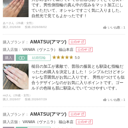
です。男性側指輪の真ん中の窪みをマット加工にし
ていただいて、オシャレですごく気に入りました。
自然光で見てもよかったです！
あーさん（26歳・女性）
購入 2026/08
投稿 2026/08/02
いいね数：1
AMATSU(アマツ)
購入ブランド：
公式HP
購入店舗：
VANillA（ヴァニラ） 福山本店
公式HP
5.0
購入
結婚指輪
槌目の加工が素敵で、普段の服装とも馴染む指輪だ
ったため購入を決定しました！ シンプルだけどオシ
ャレな雰囲気がお気に入りです。 男性がつけても似
合うデザインなのがお気に入りポイントです。ゴー
ルドの色味も肌に馴染んでいてつけやすいです。
miさん（26歳・女性）
購入 2026/07
投稿 2026/07/29
いいね数：1
AMATSU(アマツ)
購入ブランド：
公式HP
購入店舗：
VANillA（ヴァニラ） 福山本店
公式HP