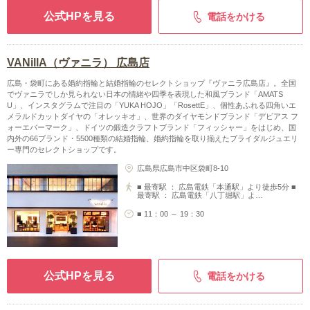
公式HPを見る
電話をかける
VANillA（ヴァニラ） 広島店
広島・袋町にある婚約指輪と結婚指輪のセレクトショップ『ヴァニラ広島店』。全国
でヴァニラでしか見られない日本の情緒や四季を表現した和風ブランド「AMATS
U」、インスタグラムで注目の「YUKA HOJO」「RosettE」、個性あふれる四角いエ
メラルドカットダイヤの「オレッキオ」、世界のダイヤモンドブランド「デビアス フ
ォーエバーマーク」、ドイツの鍛造クラフトブランド「フィッシャー」をはじめ、国
内外の66ブランド・5500種類の結婚指輪、婚約指輪を取り揃えたブライダルジュエリ
ー専門のセレクトショップです。
広島県広島市中区袋町8-10
■ 最寄駅 ： 広島電鉄「本通駅」より徒歩5分 ■
最寄駅 ： 広島電鉄「八丁堀駅」よ…
■ 11：00 ～ 19：30
公式HPを見る
電話をかける