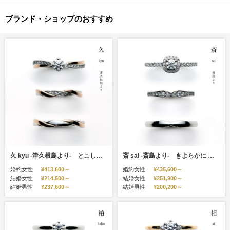
ブランド・ショップのおすすめ
久 kyu -津久根島より- とこしえに ひびき はてしなく
斎 sai -斎島より- きよらかに すらり うつくしく
婚約女性
¥413,600～
婚約女性
¥435,600～
結婚女性
¥214,500～
結婚女性
¥251,900～
結婚男性
¥237,600～
結婚男性
¥200,200～