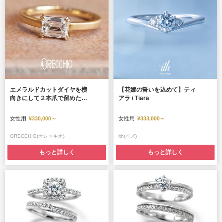
エメラルドカットダイヤを横
【花嫁の誓いを込めて】ティ
向きにして２本爪で留めたシ
アラ / Tiara
ンプルながら拘りの詰まった
指輪 ＜aman～アマン＞AE
女性用
¥330,000～
女性用
¥333,000～
-1302
ORECCHIO(オレッキオ)
ith(イズ)
もっと詳しく
もっと詳しく