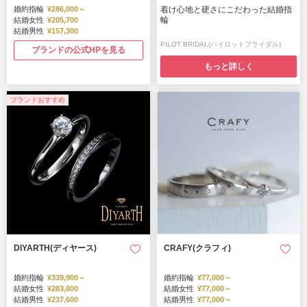
婚約指輪
¥286,000～
着け心地と硬さにこだわった結婚指
輪
結婚女性
¥205,700
結婚男性
¥157,300
PILOT BRIDAL(パイロットブライダル)
ブランドの公式HPを見る
もっと詳しく
ブランドおすすめ
DIYARTH(ディヤース)
CRAFY(クラフィ)
婚約指輪
¥339,900～
婚約指輪
¥77,000～
結婚女性
¥283,800
結婚女性
¥77,000～
結婚男性
¥237,600
結婚男性
¥77,000～