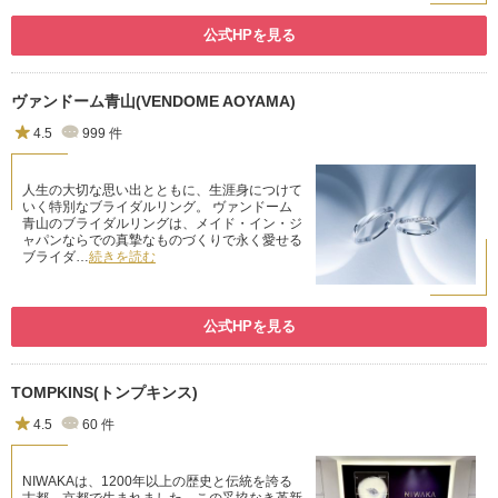
公式HPを見る
ヴァンドーム青山(VENDOME AOYAMA)
4.5
999
件
人生の大切な思い出とともに、生涯身につけて
いく特別なブライダルリング。 ヴァンドーム
青山のブライダルリングは、メイド・イン・ジ
ャパンならでの真摯なものづくりで永く愛せる
ブライダ…
続きを読む
公式HPを見る
TOMPKINS(トンプキンス)
4.5
60
件
NIWAKAは、1200年以上の歴史と伝統を誇る