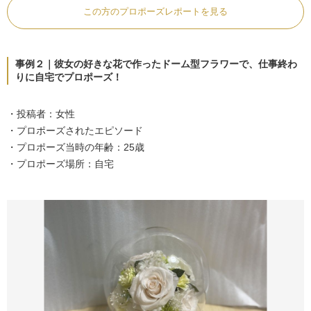
この方のプロポーズレポートを見る
事例２｜彼女の好きな花で作ったドーム型フラワーで、仕事終わ
りに自宅でプロポーズ！
・投稿者：女性
・プロポーズされたエピソード
・プロポーズ当時の年齢：25歳
・プロポーズ場所：自宅