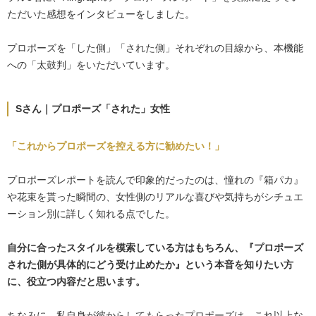
ただいた感想をインタビューをしました。
プロポーズを「した側」「された側」それぞれの目線から、本機能
への「太鼓判」をいただいています。
Sさん｜プロポーズ「された」女性
「これからプロポーズを控える方に勧めたい！」
プロポーズレポートを読んで印象的だったのは、憧れの『箱パカ』
や花束を貰った瞬間の、女性側のリアルな喜びや気持ちがシチュエ
ーション別に詳しく知れる点でした。
自分に合ったスタイルを模索している方はもちろん、『プロポーズ
された側が具体的にどう受け止めたか』という本音を知りたい方
に、役立つ内容だと思います。
ちなみに、私自身が彼からしてもらったプロポーズは、これ以上な