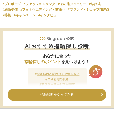
#プロポーズ
#ファッションリング
#その他ジュエリー
#結婚式
#結婚準備
#フォトウエディング・前撮り
#ブランド・ショップNEWS
#特集
#キャンペーン
#インタビュー
あなたに合った
指輪探しのポイント
を見つけよう！
指輪診断をやってみる