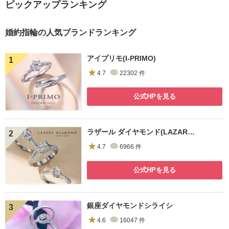
ピックアップランキング
婚約指輪の人気ブランドランキング
アイプリモ(I-PRIMO)
4.7
22302
件
公式HPを見る
ラザール ダイヤモンド(LAZAR…
4.7
6966
件
公式HPを見る
銀座ダイヤモンドシライシ
4.6
16047
件