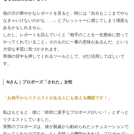
他の方の華やかなレポートを見ると、時には『自分もここまでやら
なきゃいけないのかな……』とプレッシャーに感じてしまう場面も
あるかもしれません。
しかし、レポートを読んでいくと『相手のことを一生懸命に想って
やってくれていること』そのものに一番の意味があるんだ、という
大切な本質に気づかされます。
男側の背中を押してくれるツールとして、ぜひ活用してほしいで
す。
Nさん｜プロポーズ「された」女性
「お相手からリクエストがある人にも使える機能です！」
私はもともと、彼に『絶対に派手なプロポーズがいい！』とずっと
リクエストしていました。
実際のプロポーズは、彼が親戚から勧められたシチュエーションで
行ってくれたのですが、もし当時この機能があれば、プロポーズレ