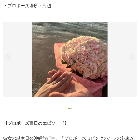
・プロポーズ場所：海辺
【プロポーズ当日のエピソード】
彼女の誕生日の沖縄旅行中。「プロポーズはピンクのバラの花束が