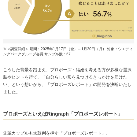
※＜調査詳細＞ 期間：2025年1月17日（金）～1月20日（月） 対象：ウエディ
ングパークグループ会員 サンプル数：67
こうした背景を踏まえ、プロポーズ・結婚を考える方が多様な選択
肢やヒントを得て、「自分らしい形を見つけるきっかけを届けた
い」という想いから、「プロポーズレポート」の開発を決断いたし
ました。
プロポーズといえばRingraph「プロポーズレポート」
先輩カップルも太鼓判を押す「プロポーズレポート」。