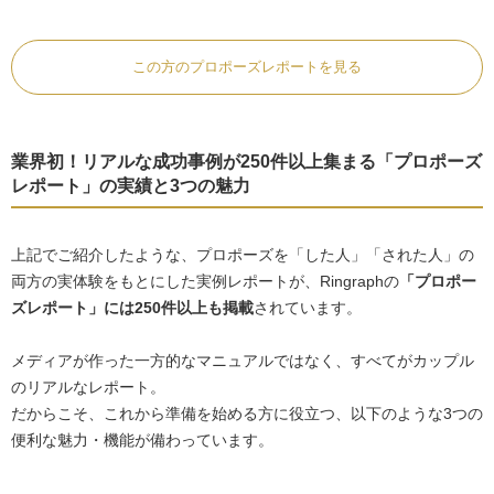
この方のプロポーズレポートを見る
業界初！リアルな成功事例が250件以上集まる「プロポーズ
レポート」の実績と3つの魅力
上記でご紹介したような、プロポーズを「した人」「された人」の
両方の実体験をもとにした実例レポートが、Ringraphの
「プロポー
ズレポート」には250件以上も掲載
されています。
メディアが作った一方的なマニュアルではなく、すべてがカップル
のリアルなレポート。
だからこそ、これから準備を始める方に役立つ、以下のような3つの
便利な魅力・機能が備わっています。