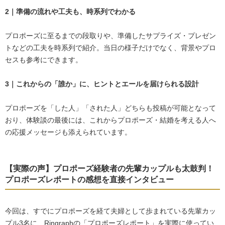
2｜準備の流れや工夫も、時系列でわかる
プロポーズに至るまでの段取りや、準備したサプライズ・プレゼン
トなどの工夫を時系列で紹介。当日の様子だけでなく、背景やプロ
セスも参考にできます。
3｜これからの「誰か」に、ヒントとエールを届けられる設計
プロポーズを「した人」「された人」どちらも投稿が可能となって
おり、体験談の最後には、これからプロポーズ・結婚を考える人へ
の応援メッセージも添えられています。
【実際の声】プロポーズ経験者の先輩カップルも太鼓判！
プロポーズレポートの感想を直接インタビュー
今回は、すでにプロポーズを経て夫婦として歩まれている先輩カッ
プル3名に、Ringraphの「プロポーズレポート」を実際に使ってい