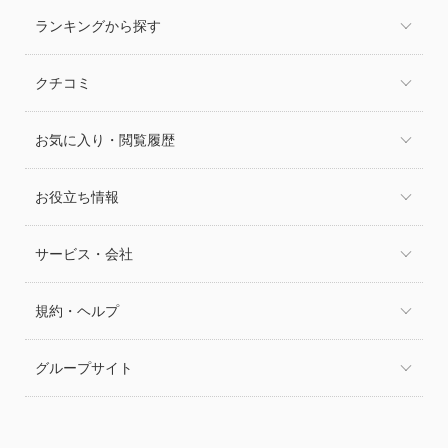
ランキングから探す
クチコミ
お気に入り・閲覧履歴
お役立ち情報
サービス・会社
規約・ヘルプ
グループサイト