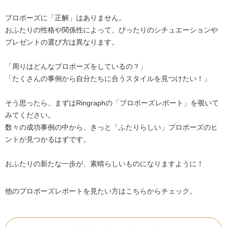
プロポーズに「正解」はありません。
おふたりの性格や関係性によって、ぴったりのシチュエーションや
プレゼントの選び方は異なります。
「周りはどんなプロポーズをしているの？」
「たくさんの事例から自分たちに合うスタイルを見つけたい！」
そう思ったら、まずはRingraphの「プロポーズレポート」を覗いて
みてください。
数々の成功事例の中から、きっと「ふたりらしい」プロポーズのヒ
ントが見つかるはずです。
おふたりの新たな一歩が、素晴らしいものになりますように！
他のプロポーズレポートを見たい方はこちらからチェック。