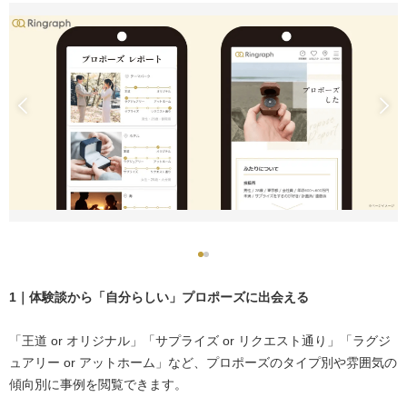
1｜体験談から「自分らしい」プロポーズに出会える
「王道 or オリジナル」「サプライズ or リクエスト通り」「ラグジ
ュアリー or アットホーム」など、プロポーズのタイプ別や雰囲気の
傾向別に事例を閲覧できます。