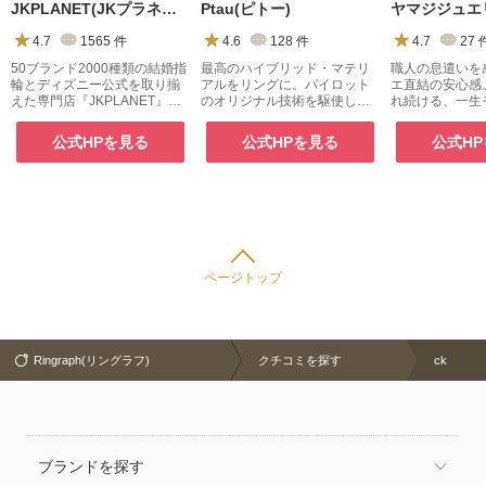
JKPLANET(JKプラネット)
Ptau(ピトー)
4.7
1565
件
4.6
128
件
4.7
27
50ブランド2000種類の結婚指
最高のハイブリッド・マテリ
職人の息遣いを
輪とディズニー公式を取り揃
アルをリングに。パイロット
エ直結の安心感
えた専門店『JKPLANET』。
のオリジナル技術を駆使した
れ続ける、一生
銀座・表参道原宿・上野御徒
素材を用い、着け心地やバリ
生まれる「嘘の
町・横浜・大宮・大阪梅田・
エーションにこだわったマリ
リーファクトリ
公式HPを見る
公式HPを見る
公式H
京都・名古屋栄・福岡天神・
ッジリング。
熊本・宮崎・鹿児島で展開
中。
ページトップ
Ringraph(リングラフ)
クチコミを探す
ck
ブランドを探す