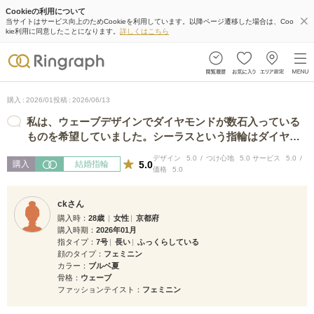
Cookieの利用について
当サイトはサービス向上のためCookieを利用しています。以降ページ遷移した場合は、Coo
kie利用に同意したことになります。
詳しくはこちら
購入
2026/01
投稿
2026/06/13
私は、ウェーブデザインでダイヤモンドが数石入っている
ものを希望していました。シーラスという指輪はダイヤモ
ンド５個で存在感のある輝きを持って…
デザイン
5.0
つけ心地
5.0
サービス
5.0
5.0
購入
結婚指輪
価格
5.0
ckさん
購入時
28歳
女性
京都府
購入時期
2026年01月
指タイプ
7号
長い
ふっくらしている
顔のタイプ
フェミニン
カラー
ブルベ夏
骨格
ウェーブ
ファッションテイスト
フェミニン