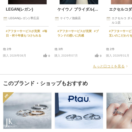
LEGAN(レガン)
ケイウノ ブライダル(K.UNO BRIDAL)
LEGAN(レガン) 帯広店
ケイウノ池袋店
エクセルコ ダ
ルコ店
#アフターサービスが充実
#毎
#アフターサービスが充実
#ブ
#アフターサー
日・何十年後もつけられる
ランドの想いに共感
互いのこだわり
他 2件
他 3件
他 2件
購入 2026年08月
購入 2026年07月
購入 2026年01月
0
0
もっと口コミを見る
このブランド・ショップもおすすめ