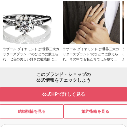
ラザール ダイヤモンドは“世界三大カ
ラザール ダイヤモンドは“世界三大カ
ラ
ッターズブランド”のひとつに数えら
ッターズブランド”のひとつに数えら
は
れ、七色の美しい輝きに徹底的にこ
れ、その中でも私たちでしか放てな
か
だわっている、ダイヤモンド業界の
い美しい輝きに徹底的にこだわって
の
パイオニア。 センターダイヤモンド
いる、ダイヤモンド業界のパイオニ
の
このブランド・ショップの
から小さなメレダイヤモンドまで、
アです。 ニューヨークのトレンドを
生
すべてのダイヤモンドに厳しい基準
公式情報をチェックしよう
感じさせながらも、創始者から受け
す
を設定し、高品質なダイヤモンドだ
継がれた美意識が息づくデザインに
ア
けを使用しています。原石調達から
は、本質的な美しさが宿り、見るも
て
公式HPで詳しく見る
カット・研磨まで一連の工程を備え
のを魅了。また卓越したクラフトマ
を
ているブランドだから実現できるク
ンシップは、ダイヤモンドのカッテ
い
オリティ。かすかな光も大きな輝き
ィングやデザインだけでなく、着け
お
に変える理想のプロポーションであ
心地のよさにも反映されています。
ビ
結婚指輪を見る
婚約指輪を見る
る「アイディアルメイク」。原石の
ずっと身に着けていたい、時を超え
輝きを最大限に引き出し、七色の眩
て長く愛せるジュエリーをお届けし
しいきらめきを放ちます。
ます。