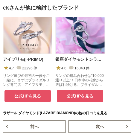
ckさんが他に検討したブランド
アイプリモ(I-PRIMO)
銀座ダイヤモンドシライシ
4.7
22296
件
4.6
16043
件
リング選びの最初の一歩をご
リングの組み合わせは"10,000
一緒に。まずはブライダルリ
通り以上"！日本中の花嫁から
ング専門店「アイプリモ」
選ばれ続ける、ブライダルジ
へ。
ュエリー専門店
公式HPを見る
公式HPを見る
ラザール ダイヤモンド(LAZARE DIAMOND)の他の口コミを見る
前へ
次へ