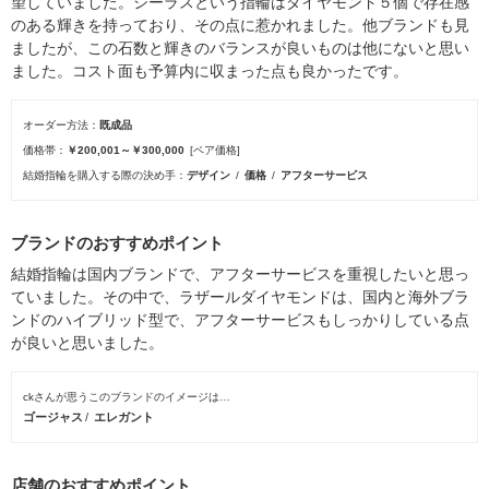
望していました。シーラスという指輪はダイヤモンド５個で存在感
のある輝きを持っており、その点に惹かれました。他ブランドも見
ましたが、この石数と輝きのバランスが良いものは他にないと思い
ました。コスト面も予算内に収まった点も良かったです。
オーダー方法
既成品
価格帯
￥200,001～￥300,000
[ペア価格]
結婚指輪を購入する際の決め手
デザイン
価格
アフターサービス
ブランドのおすすめポイント
結婚指輪は国内ブランドで、アフターサービスを重視したいと思っ
ていました。その中で、ラザールダイヤモンドは、国内と海外ブラ
ンドのハイブリッド型で、アフターサービスもしっかりしている点
が良いと思いました。
ckさんが思うこのブランドのイメージは…
ゴージャス
エレガント
店舗のおすすめポイント