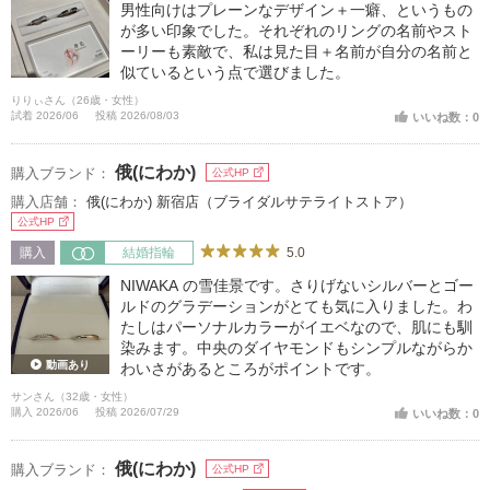
男性向けはプレーンなデザイン＋一癖、というもの
が多い印象でした。それぞれのリングの名前やスト
ーリーも素敵で、私は見た目＋名前が自分の名前と
似ているという点で選びました。
りりぃさん（26歳・女性）
試着 2026/06
投稿 2026/08/03
いいね数：0
俄(にわか)
購入ブランド：
公式HP
購入店舗：
俄(にわか) 新宿店（ブライダルサテライトストア）
公式HP
5.0
購入
結婚指輪
NIWAKA の雪佳景です。さりげないシルバーとゴー
ルドのグラデーションがとても気に入りました。わ
たしはパーソナルカラーがイエベなので、肌にも馴
染みます。中央のダイヤモンドもシンプルながらか
動画あり
わいさがあるところがポイントです。
サンさん（32歳・女性）
購入 2026/06
投稿 2026/07/29
いいね数：0
俄(にわか)
購入ブランド：
公式HP