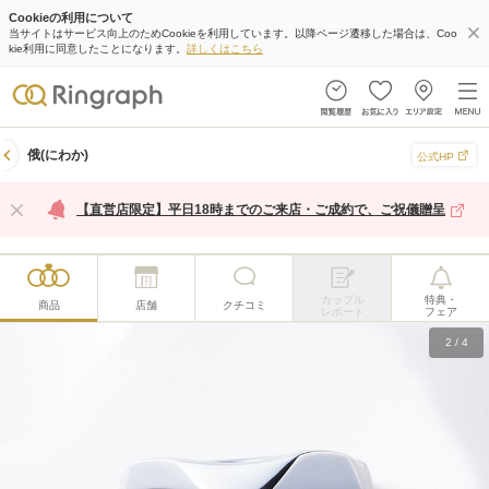
Cookieの利用について
当サイトはサービス向上のためCookieを利用しています。以降ページ遷移した場合は、Coo
kie利用に同意したことになります。
詳しくはこちら
俄(にわか)
公式HP
【直営店限定】平日18時までのご来店・ご成約で、ご祝儀贈呈
カップル
特典・
商品
店舗
クチコミ
レポート
フェア
2
/
4