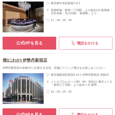
東京都中央区銀座2-8-3
有楽町線「銀座一丁目駅」より徒歩1分 銀座線・
日比谷線・丸の内線 「銀座駅」より…
11：00～20：00
公式HPを見る
電話をかける
俄(にわか) 伊勢丹新宿店
伊勢丹新宿店の本館1Fに位置する当店。店舗にてリング選びをお楽しみください。
東京都新宿区新宿3-14-1 伊勢丹新宿店 本館1F
メトロプロムナードB5・B4・B3出口 東京メトロ
「新宿三丁目駅」より徒歩１分 都営…
10：00～20：00
公式HPを見る
電話をかける