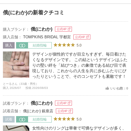
俄(にわか)の新着クチコミ
俄(にわか)
購入ブランド：
公式HP
購入店舗：
TOMPKINS BRIDAL 宇都宮
公式HP
5.0
購入
結婚指輪
デザインが個性的ですが目立ちすぎず、毎日着けた
くなるデザインです。 この結というデザインはふた
りの堅い絆を「結びつき」の象徴である結び目で表
現しており、これからの人生を共に歩むふたりにぴ
ったりということで、そのコンセプトも素敵です！
とーるさん（33歳・男性）
購入 2026/07
投稿 2026/08/03
いいね数：0
俄(にわか)
試着ブランド：
公式HP
試着店舗：
俄(にわか) 銀座店
公式HP
5.0
試着
結婚指輪
女性向けのリングは華奢で可憐なデザインが多く、