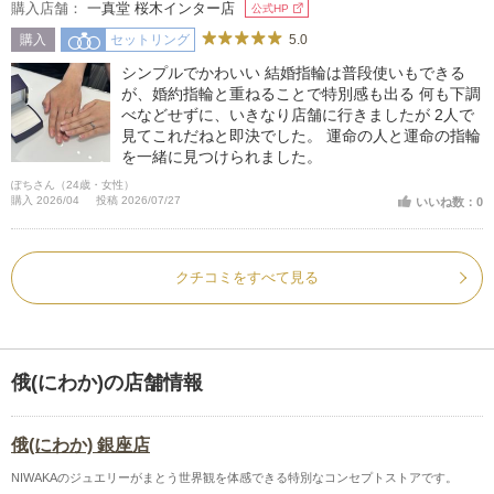
購入店舗：
一真堂 桜木インター店
公式HP
5.0
購入
セットリング
シンプルでかわいい 結婚指輪は普段使いもできる
が、婚約指輪と重ねることで特別感も出る 何も下調
べなどせずに、いきなり店舗に行きましたが 2人で
見てこれだねと即決でした。 運命の人と運命の指輪
を一緒に見つけられました。
ぽちさん（24歳・女性）
購入 2026/04
投稿 2026/07/27
いいね数：0
クチコミをすべて見る
俄(にわか)の店舗情報
俄(にわか) 銀座店
NIWAKAのジュエリーがまとう世界観を体感できる特別なコンセプトストアです。