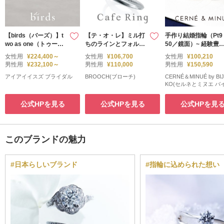
【birds（バーズ）】t
【テ・オ・レ】ミル打
手作り結婚指輪（Pt9
wo as one（トゥーア
ちのラインとフォルム
50／鏡面）~ 経験豊
ズワン）
にこだわった結婚指輪
な職人がマンツーマ
女性用
¥224,400～
女性用
¥106,700
女性用
¥100,210
でサポート ~
男性用
¥232,100～
男性用
¥110,000
男性用
¥150,590
アイアイイスズ ブライダル
BROOCH(ブローチ)
CERNÉ＆MINUÉ by BI
KO(セルネとミヌエ バ
ュピコ)
公式HPを見る
公式HPを見る
公式HPを見
このブランドの魅力
#日本らしいブランド
#指輪に込められた想い