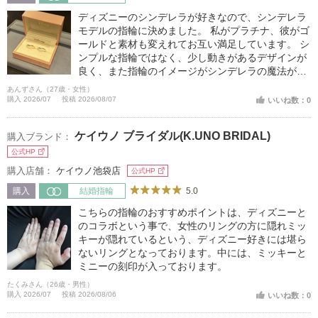
ディズニーのシンデレラが好きなので、シンデレラ
モデルの指輪に決めました。 私がプラチナ、彼がゴ
ールドと素材も変えれてお互い満足しています。 シ
ンプルな指輪ではなく、少し動きがあるデザインが
良く、また指輪のイメージがシンデレラの魔法がか
かっているように思えたのでこちらにしました。 見
あんずさん（27歳・女性）
る度に自分も魔法にかかってシンデレラになれた気
購入 2026/07
投稿 2026/08/07
いいね数：0
分も味わえて、とても幸せな気持ちになります。
ケイウノ ブライダル(K.UNO BRIDAL)
購入ブランド：
公式HP
購入店舗：
ケイウノ池袋店
公式HP
5.0
購入
結婚指輪
こちらの指輪のおすすめポイントは、ディズニーと
のコラボという事で、女性のリングの方に隠れミッ
キーが隠れているという、ディズニー好きには堪ら
ないリングとなっております。中には、ミッキーと
ミニーの刻印が入っております。
たくみさん（26歳・男性）
購入 2026/07
投稿 2026/08/06
いいね数：0