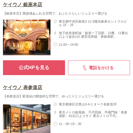
ケイウノ 銀座本店
【銀座本店】開放感あふれる空間で、おふたりらしいジュエリー選びを
東京都中央区銀座2-11-5陽光銀座セントラルビ
ル 1F・2F
地下鉄有楽町線「銀座一丁目駅」10番、11番出
口より徒歩1分 都営浅草線「東銀座駅…
11:00～19:00
公式HPを見る
電話をかける
ケイウノ 表参道店
【表参道店】駅直結の開放的な空間で、ゆったりとジュエリー選びを
東京都港区北青山3-6-1 オーク表参道2F
東京メトロ銀座線、千代田線、半蔵門線「表参
道駅」A1出口よりすぐ 東京メトロ千代…
11：00~19：30