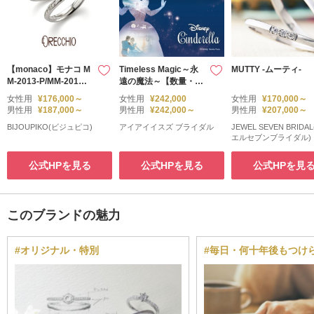
【monaco】モナコ M
Timeless Magic～永
MUTTY -ムーティ-
M‐2013‐P/MM‐2014‐
遠の魔法～【数量・期
P
間限定】
女性用
¥176,000～
女性用
¥242,000
女性用
¥170,000～
男性用
¥187,000～
男性用
¥242,000～
男性用
¥207,000～
BIJOUPIKO(ビジュピコ)
アイアイイスズ ブライダル
JEWEL SEVEN BRIDA
エルセブンブライダル)
公式HPを見る
公式HPを見る
公式HPを見
このブランドの魅力
#オリジナル・特別
#毎日・何十年後もつけ