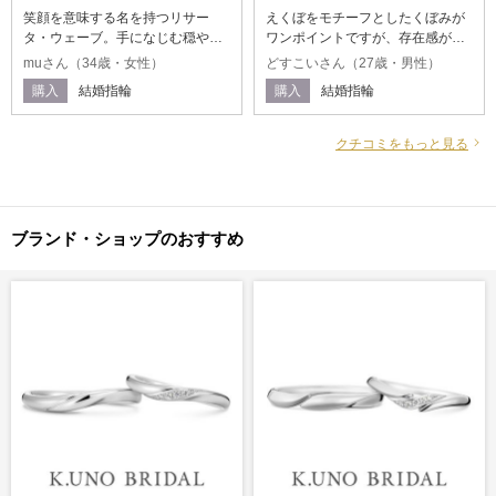
笑顔を意味する名を持つリサー
えくぼをモチーフとしたくぼみが
タ・ウェーブ。手になじむ穏やか
ワンポイントですが、存在感があ
なウェーブラインのデザインで、
ります。男性用と女性用で違うデ
muさん（34歳・女性）
どすこいさん（27歳・男性）
シンプルかつエレガントなテイス
ザインながらそれぞれに共通した
購入
結婚指輪
購入
結婚指輪
トが魅力です。上質なプラチナ素
えくぼが、笑いの絶えない家庭を
材にさりげなく煌めくメレダイヤ
築くこれからの生活にピッタリだ
が美しく、ペアで約32万円という
と思います。 また1つのダイヤ原
クチコミをもっと見る
値段以上の特別感と気品溢れる結
石から2つを削り出したtwo as one
婚指輪です。
ダイヤモンドをお互いのリングに
留める追加料金のオプションも特
別感がありすごく気に入っていま
ブランド・ショップのおすすめ
す。