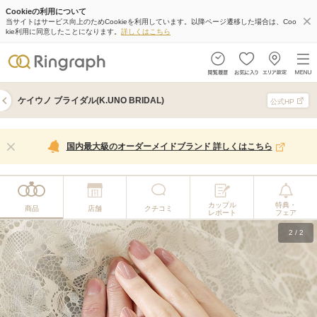
Cookieの利用について
当サイトはサービス向上のためCookieを利用しています。以降ページ遷移した場合は、Coo
kie利用に同意したことになります。
詳しくはこちら
ケイウノ ブライダル(K.UNO BRIDAL)
公式HP
国内最大級のオーダーメイドブランド 詳しくはこちら
カップル
特典・
商品
店舗
クチコミ
レポート
フェア
2
/
2