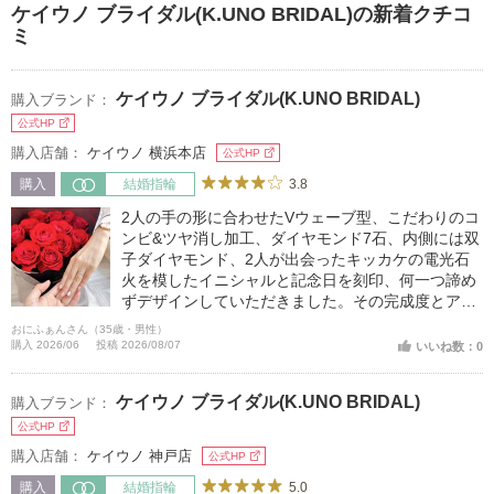
ケイウノ ブライダル(K.UNO BRIDAL)の新着クチコ
ミ
ケイウノ ブライダル(K.UNO BRIDAL)
購入ブランド：
公式HP
購入店舗：
ケイウノ 横浜本店
公式HP
3.8
購入
結婚指輪
2人の手の形に合わせたVウェーブ型、こだわりのコ
ンビ&ツヤ消し加工、ダイヤモンド7石、内側には双
子ダイヤモンド、2人が出会ったキッカケの電光石
火を模したイニシャルと記念日を刻印、何一つ諦め
ずデザインしていただきました。その完成度とアフ
ターケアの安心感、素敵な記念になりました。
おにふぁんさん（35歳・男性）
購入 2026/06
投稿 2026/08/07
いいね数：0
ケイウノ ブライダル(K.UNO BRIDAL)
購入ブランド：
公式HP
購入店舗：
ケイウノ 神戸店
公式HP
5.0
購入
結婚指輪