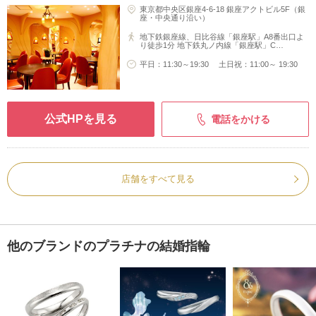
東京都中央区銀座4-6-18 銀座アクトビル5F（銀
座・中央通り沿い）
地下鉄銀座線、日比谷線「銀座駅」A8番出口よ
り徒歩1分 地下鉄丸ノ内線「銀座駅」C…
平日：11:30～19:30 土日祝：11:00～ 19:30
公式HPを見る
電話をかける
店舗をすべて見る
他のブランドのプラチナの結婚指輪