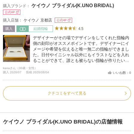
ケイウノ ブライダル(K.UNO BRIDAL)
購入ブランド：
公式HP
購入店舗：
ケイウノ 京都店
公式HP
4.5
購入
結婚指輪
デザイナーがその場でデザインをしてくれた指輪内
側の刻印がオススメポイントです。デザイナーにイ
メージや希望を伝えると唯一無二の指輪ができまし
た。日付やイニシャル以外にもイラストなどを入れ
ることができて、誰とも被らない指輪が作りたい人
にオススメ！！
kanaさん（30歳・女性）
購入 2026/07
投稿 2026/08/04
いいね数：0
クチコミをすべて見る
ケイウノ ブライダル(K.UNO BRIDAL)の店舗情報