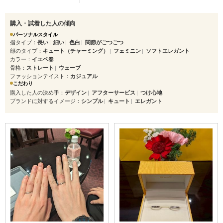
購入・試着した人の傾向
パーソナルスタイル
指タイプ
長い
細い
色白
関節がごつごつ
顔のタイプ
キュート（チャーミング）
フェミニン
ソフトエレガント
カラー
イエベ春
骨格
ストレート
ウェーブ
ファッションテイスト
カジュアル
こだわり
購入した人の決め手
デザイン
アフターサービス
つけ心地
ブランドに対するイメージ
シンプル
キュート
エレガント