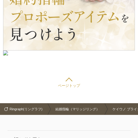
ページトップ
Ringraph(リングラフ)
結婚指輪（マリッジリング）
ケイウノ ブライダル