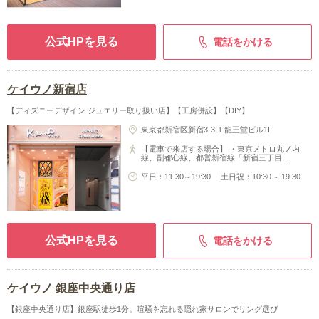
公式HPを見る
電話をかける
ケイウノ新宿店
【ディズニーデザイン ジュエリー取り扱い店】【工房併設】【DIY】
東京都新宿区新宿3-3-1 龍王堂ビル1F
【電車で来店する場合】 ・東京メトロ丸ノ内
線、副都心線、都営新宿線「新宿三丁目…
平日：11:30～19:30 土日祝：10:30～ 19:30
公式HPを見る
電話をかける
ケイウノ 銀座中央通り店
【銀座中央通り店】銀座駅徒歩1分。喧騒を忘れる隠れ家サロンでリング選び