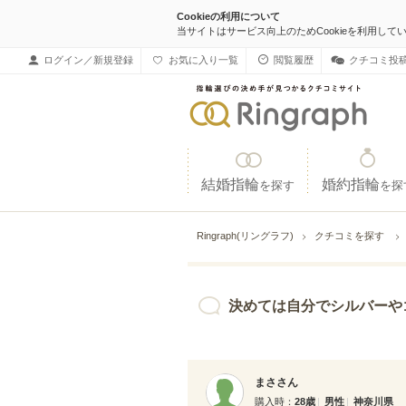
Cookieの利用について
当サイトはサービス向上のためCookieを利用して
ログイン／新規登録
お気に入り一覧
閲覧履歴
クチコミ投
結婚指輪
婚約指輪
を探す
を探
Ringraph(リングラフ)
クチコミを探す
決めては自分でシルバーやゴールドなどが出
まささん
購入時
28歳
男性
神奈川県