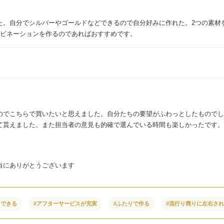
た。自分でシルバーやゴールドなどできるので自分好みに作れた。2つの素材
ンビネーションを作るのであればおすすめです。
のでこちらで買いたいと思えました。自分たちの要望がふわっとしたものでし
て貰えました。また担当者の意見も的確で選んでいる時間も楽しかったです。
当にありがとうございます
けできる
#アフターサービスが充実
#ふたりで作る
#流行り廃りに左右さ