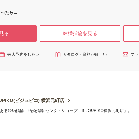
直接お届け
できます。 ビジュピコの自社工場は、20年以上にわ
・結婚指輪は
たり「メイド・イン・ジャパン」にこだわり、なか
指輪を探すお
でも繊細な仕上がりが求められるブライダルジュエ
ったら...
リーの製造を中心に歩んできました。「メイド・イ
ン・ジャパン」の確かな品質は国内外で高く評価さ
れており、その職人技術は一朝一夕で身につくもの
見る
結婚指輪を見る
ではありません。 ビジュピコの自社工場では、職人
が妥協せずに細部までこだわりをもって製造できる
環境を整えています。 また、オリジナルブランドを
ご購入後のサイズ直しや新品仕上げも自社工場で対
来店予約をしたい
カタログ・資料がほしい
ブラ
応。全国の店舗でアフターケアを受けられる、安心
のサポート体制を整えています。 お客様の人生に寄
り添い続ける大切なジュエリーを、確かな品質と価
格で。 日本の職人技術を未来へつなぎながら、お客
様に安心と満足をお届けします。
OUPIKO(ビジュピコ) 横浜元町店
ある婚約指輪、結婚指輪 セレクトショップ「BIJOUPIKO横浜元町店」。