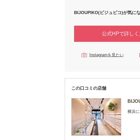
め、余分なコストをカットしてお客様に
しています。 人生でひとつだけの婚約
妥協して選びたくない。 ビジュピコは
BIJOUPIKO(ビジュピコ)が気にな
ふたりに寄り添います。
公式HPで詳しく
Instagramを見たい
この口コミの店舗
BIJ
横浜に