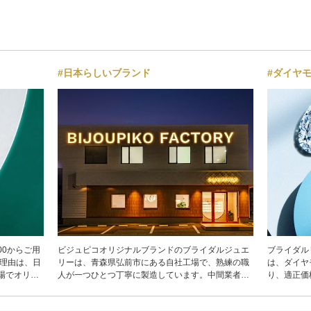
#日本らしいブランド
#ダイヤ
00からご用
ビジュピコオリジナルブランドのブライダルジュエ
ブライダル
る理由は、日
リーは、青森県弘前市にある自社工場で、熟練の職
は、ダイヤ
場でオリジ
人が一つひとつ丁寧に製造しています。中間業者を
り、適正価
ら。中間業
介さないことで、お客様へ直接お届けできるため結
の中から、
社で行うた
婚指輪・婚約指輪を、適正価格でご提供することが
ださい。