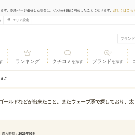
います。以降ページ遷移した場合は、Cookie利用に同意したことになります。
詳しくはこち
稿
エリア設定
ランキング
クチコミ
ブランド
す
を探す
を探す
まさ
来たこと。またウェーブ系で探しており、太くなりやすい所を細めに仕上げてくれているので指につけた
購入時期
2026年03月