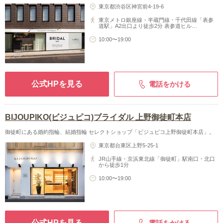
東京都渋谷区神宮前4-19-6
東京メトロ銀座線・半蔵門線・千代田線「表参
道駅」A2出口より徒歩2分 表参道ヒル…
10:00〜19:00
公式HPを見る
電話をかける
BIJOUPIKO(ビジュピコ)ブライダル 上野御徒町本店
御徒町にある婚約指輪、結婚指輪 セレクトショップ「ビジュピコ上野御徒町本店」。
東京都台東区上野5-25-1
JR山手線・京浜東北線「御徒町」駅南口・北口
から徒歩1分
10:00〜19:00
公式HPを見る