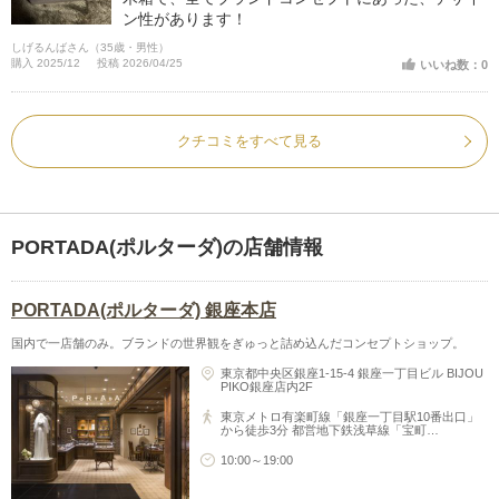
ン性があります！
しげるんばさん（35歳・男性）
購入 2025/12
投稿 2026/04/25
いいね数：0
クチコミをすべて見る
PORTADA(ポルターダ)の店舗情報
PORTADA(ポルターダ) 銀座本店
国内で一店舗のみ。ブランドの世界観をぎゅっと詰め込んだコンセプトショップ。
東京都中央区銀座1-15-4 銀座一丁目ビル BIJOU
PIKO銀座店内2F
東京メトロ有楽町線「銀座一丁目駅10番出口」
から徒歩3分 都営地下鉄浅草線「宝町…
10:00～19:00