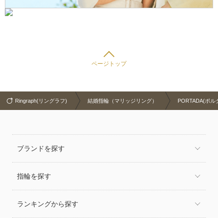
ページトップ
Ringraph(リングラフ)
結婚指輪（マリッジリング）
PORTADA(ポル
ブランドを探す
指輪を探す
ランキングから探す