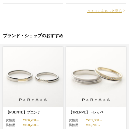
入りです。 指輪をひっくり返せば
さん入っていて、他の指輪とはち
ツヤの部分が表に出るので、気分
ょっと変わった感じでとても良か
クチコミをもっと見る
を変えたい時に変えられるのもい
ったです。
いと思います！
ブランド・ショップのおすすめ
【PUENTE】プエンテ
【TREPPE】トレッペ
女性用
¥106,700～
女性用
¥201,300～
男性用
¥150,700～
男性用
¥95,700～