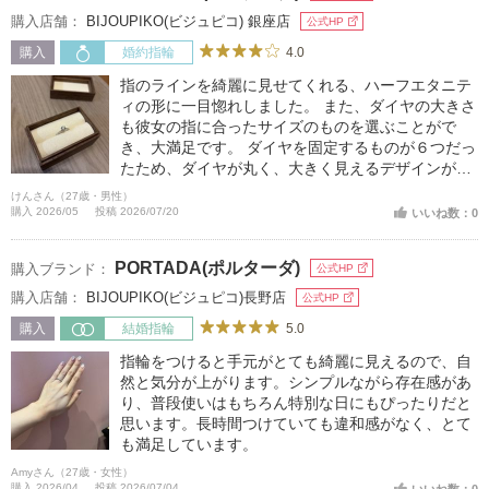
購入店舗：
BIJOUPIKO(ビジュピコ) 銀座店
公式HP
4.0
購入
婚約指輪
指のラインを綺麗に見せてくれる、ハーフエタニテ
ィの形に一目惚れしました。 また、ダイヤの大きさ
も彼女の指に合ったサイズのものを選ぶことがで
き、大満足です。 ダイヤを固定するものが６つだっ
たため、ダイヤが丸く、大きく見えるデザインが好
みです。
けんさん（27歳・男性）
購入 2026/05
投稿 2026/07/20
いいね数：0
PORTADA(ポルターダ)
購入ブランド：
公式HP
購入店舗：
BIJOUPIKO(ビジュピコ)長野店
公式HP
5.0
購入
結婚指輪
指輪をつけると手元がとても綺麗に見えるので、自
然と気分が上がります。シンプルながら存在感があ
り、普段使いはもちろん特別な日にもぴったりだと
思います。長時間つけていても違和感がなく、とて
も満足しています。
Amyさん（27歳・女性）
購入 2026/04
投稿 2026/07/04
いいね数：0