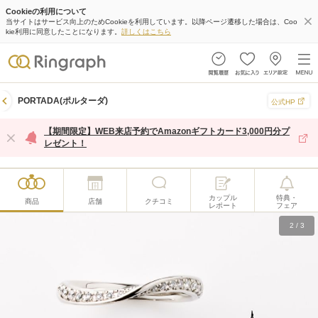
Cookieの利用について
当サイトはサービス向上のためCookieを利用しています。以降ページ遷移した場合は、Coo
kie利用に同意したことになります。
詳しくはこちら
PORTADA(ポルターダ)
公式HP
【期間限定】WEB来店予約でAmazonギフトカード3,000円分プ
レゼント！
カップル
特典・
商品
店舗
クチコミ
レポート
フェア
2
/
3