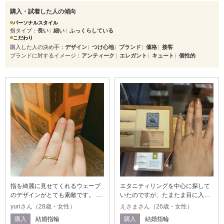
購入・試着した人の傾向
パーソナルスタイル
指タイプ
長い
細い
ふっくらしている
こだわり
購入した人の決め手
デザイン
つけ心地
ブランド
価格
接客
ブランドに対するイメージ
アンティーク
エレガント
キュート
個性的
指を綺麗に見せてくれるウェーブ
エタニティリングを中心に探して
のデザインがとても素敵です。 万
いたのですが、たまたま目に入っ
人の指にマッチするデザインだと
たこの指輪がとても可愛かったの
yuriさん（28歳・女性）
えさまさん（26歳・女性）
思います！ マット加工とツヤ加工
で試着したら気に入りました。ウ
購入
結婚指輪
購入
結婚指輪
がミックスされているのもお気に
ェーブだけどダイヤモンドがたく