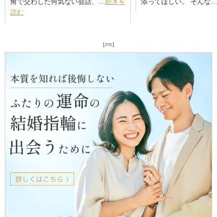
角で交わした何気ない会話、…
続きを
添ってほしい。 そんな
読む
【PR】