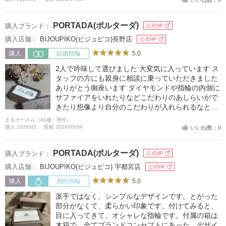
PORTADA(ポルターダ)
購入ブランド：
公式HP
購入店舗：
BIJOUPIKO(ビジュピコ)長野店
公式HP
5.0
購入
結婚指輪
2人で吟味して選びました 大変気に入っています ス
タッフの方にも親身に相談に乗っていただきました
ありがとう御座います ダイヤモンドや指輪の内側に
サファイアをいれたりなどこだわりのあしらいがで
きたり想像より自分のこだわりが入れられるなと感
じました。
まるぞーさん（40歳・男性）
購入 2026/02
投稿 2026/05/04
いいね数：0
PORTADA(ポルターダ)
購入ブランド：
公式HP
購入店舗：
BIJOUPIKO(ビジュピコ) 宇都宮店
公式HP
5.0
購入
婚約指輪
派手ではなく、シンプルなデザインです。とがった
部分がなくて、柔らかい印象です。付けてみると、
目に入ってきて、オシャレな指輪です。付属の箱は
木箱で、全てブランドコンセプトにあった、デザイ