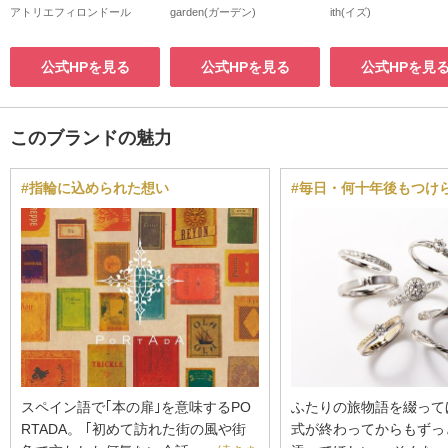
アトリエフィロンドール
garden(ガーデン)
ith(イズ)
公式HPを見る
公式HPを見る
公式HPを見
このブランドの魅力
#指輪に込められた想い
#毎日・何十年後もつけ
スペイン語で｢本の扉｣を意味するPO
ふたりの旅物語を綴って
RTADA。 ｢初めて訪れた街の風や街
式が終わってからもずっ