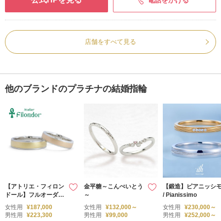
電話をかける
店舗をすべて見る
他のブランドのプラチナの結婚指輪
【アトリエ・フィロン
金平糖～こんぺいとう
【鍛造】ピアニッシ
ドール】フルオーダー
～
/ Pianissimo
コンビ＆つや消しの結
女性用
¥187,000
女性用
¥132,000～
女性用
¥230,000～
婚指輪
男性用
¥223,300
男性用
¥99,000
男性用
¥252,000～