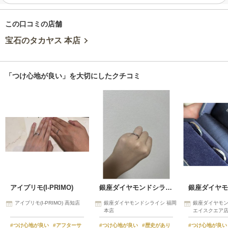
この口コミの店舗
宝石のタカヤス 本店
「つけ心地が良い」を大切にしたクチコミ
アイプリモ(I-PRIMO)
銀座ダイヤモンドシライシ
アイプリモ(I-PRIMO) 高知店
銀座ダイヤモンドシライシ 福岡
銀座ダイヤモン
本店
エイスクエア
#つけ心地が良い
#アフターサ
#つけ心地が良い
#歴史があり
#つけ心地が良