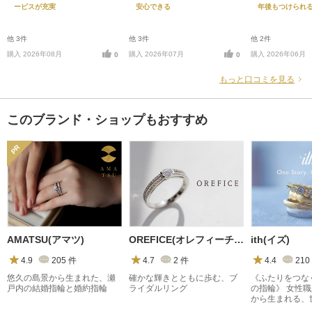
ービスが充実
安心できる
年後もつけられ
他 3件
他 3件
他 2件
購入 2026年08月
購入 2026年07月
購入 2026年06月
0
0
もっと口コミを見る
このブランド・ショップもおすすめ
AMATSU(アマツ)
OREFICE(オレフィーチェ)
ith(イズ)
4.9
205
件
4.7
2
件
4.4
210
悠久の島景から生まれた、瀬
確かな輝きとともに歩む、ブ
《ふたりをつな
戸内の結婚指輪と婚約指輪
ライダルリング
の指輪》 女性
から生まれる、
のオーダーメイ