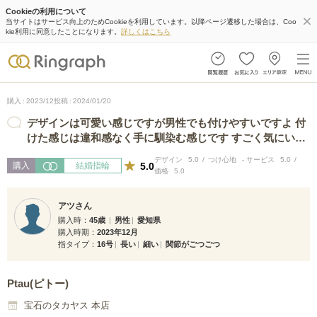
Cookieの利用について
当サイトはサービス向上のためCookieを利用しています。以降ページ遷移した場合は、Coo
kie利用に同意したことになります。
詳しくはこちら
購入
2023/12
投稿
2024/01/20
デザインは可愛い感じですが男性でも付けやすいですよ 付
けた感じは違和感なく手に馴染む感じです すごく気にいり
ました。Ptauの商品は種類も多く職…
デザイン
5.0
つけ心地
-
サービス
5.0
5.0
購入
結婚指輪
価格
5.0
アツさん
購入時
45歳
男性
愛知県
購入時期
2023年12月
指タイプ
16号
長い
細い
関節がごつごつ
Ptau(ピトー)
宝石のタカヤス 本店