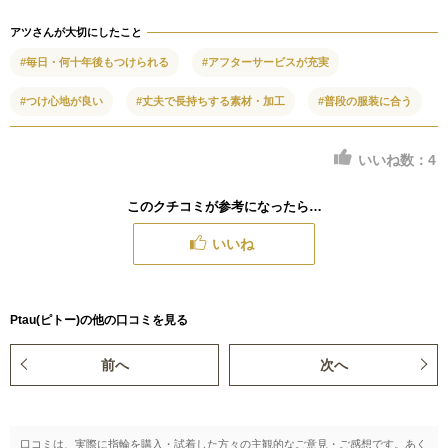
アツさんが大切にしたこと
#毎日・何十年後もつけられる
#アフターサービスが充実
#つけ心地が良い
#丈夫で長持ちする素材・加工
#普段の服装に合う
いいね数：
4
このクチコミが参考になったら…
いいね
Ptau(ピトー)の他の口コミを見る
前へ
次へ
口コミは、実際に指輪を購入・試着した方々の主観的なご意見・ご感想です。あく