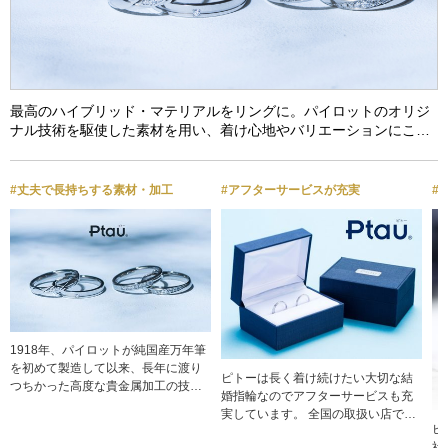
最高のハイブリッド・マテリアルをリングに。パイロットのオリジ
ナル技術を駆使した素材を用い、着け心地やバリエーションにこ…
#丈夫で長持ちする素材・加工
#アフターサービスが充実
#
1918年、パイロットが純国産万年筆
を初めて製造して以来、長年に渡り
ピトーは長く着け続けたい大切な結
つちかった高度な貴金属加工の技術
婚指輪なのでアフターサービスも充
をもとに 地金の溶解加工から最終検
実しています。 全国の取扱い店でア
査に至るまで自社工場による一貫生
ピ
フターサービス対応しているのでお
産で造りあげています。 純プラチナ
社