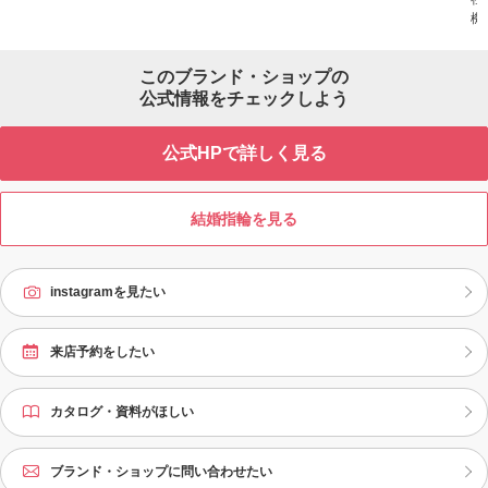
引越しなどでお住まいがかわってし
と純金が１：１の割合で融合した、
機
まった場合などでも安心です。
ハイブリッド・マテリアル「Pta
つ
u」。 純プラチナと純金はとても軟
た
らかい素材ですが合金にすることに
このブランド・ショップの
と
よりビッカース硬度HV300※という
公式情報をチェックしよう
フ
超高硬度を実現しました。 （※ビー
の
ッカース硬度Hvは数値が大きいほど
リ
硬いことを示します。純プラチナはH
公式HPで詳しく見る
バ
v50程度、純金はHv40程度ですが P
リ
ｔａｕはHｖ300という高硬度を達成
チ
し優れた耐久性を誇ります）
比
結婚指輪を見る
instagramを見たい
来店予約をしたい
カタログ・資料がほしい
ブランド・ショップに問い合わせたい