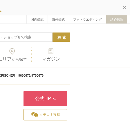
ら
国内挙式
海外挙式
フォトウエディング
結婚指輪
エリア
マガジン
から探す
FISCHER】9650676/9750676
公式HPへ
クチコミ投稿