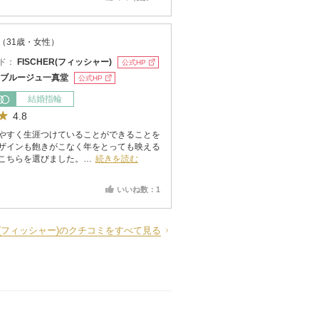
（31歳・女性）
ド：
FISCHER(フィッシャー)
公式HP
ブルージュ一真堂
公式HP
結婚指輪
4.8
やすく生涯つけていることができることを
ザインも飽きがこなく年をとっても映える
こちらを選びました。…
続きを読む
いいね数：1
ER(フィッシャー)のクチコミをすべて見る