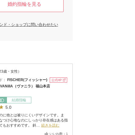
婚約指輪を見る
ンド・ショップに問い合わせたい
23歳・女性）
ド：
FISCHER(フィッシャー)
公式HP
VANillA（ヴァニラ） 福山本店
結婚指輪
5.0
のに他とは被りにくいデザインです。ま
なつけ心地なのにしっかり存在感はある指
てもおすすめです。 斜…
続きを読む
いいね数：1