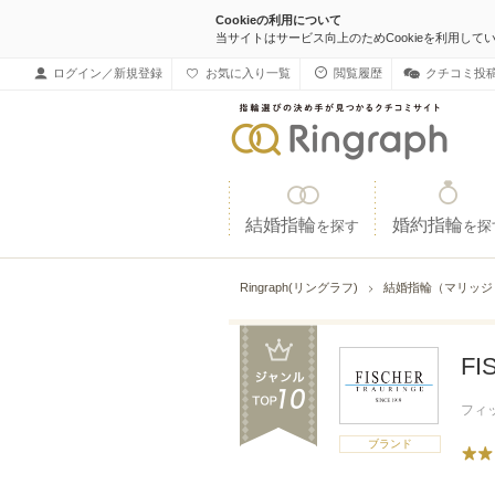
Cookieの利用について
当サイトはサービス向上のためCookieを利用して
ログイン／新規登録
お気に入り一覧
閲覧履歴
クチコミ投
結婚指輪
婚約指輪
を探す
を探
Ringraph(リングラフ)
結婚指輪（マリッ
F
フィ
ブランド