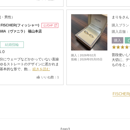
2歳・男性）
まりをさん
：
FISCHER(フィッシャー)
購入ブラン
公式HP
NillA（ヴァニラ） 福山本店
購入店舗：
購入
結婚指輪
5.0
普段使いし
購入｜2026年02月
分にウェーブなどかかっていない直線
投稿｜2026年05月05日
大切に、デ
ゆるストレートのデザインに惹かれま
ものをと、
基本的な形で、飽…
続きを読む
いいね数：1
FISCH
【PR】