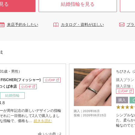
見る
結婚指輪を見る
来店予約をしたい
カタログ・資料がほしい
ブラ
コミ
31歳・男性）
ちびさん（
：
FISCHER(フィッシャー)
購入ブラン
公式HP
購入店舗：
uつくば本店
公式HP
公式HP
結婚指輪
購入
4.8
ーが周年記念の新しいデザインの指輪
購入｜2026年06月
シンプルな
それに一目惚れして2人で購入しまし
投稿｜2026年06月15日
た、柔らか
な指輪で、価格も…
続きを読む
輪なのでと
いいね数：2