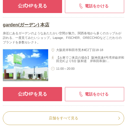
公式HPを見る
電話をかける
garden(ガーデン) 本店
身近にあるガーデンのようなあたたかい空間が魅力。関西各地から多くのカップルが
訪れる、一度見てみたいショップ。Lapage、FISCHER、ORECCHIOなどこだわりの
ブランドを多数セレクト。
大阪府岸和田市荒木町2丁目18-18
【お車でご来店の場合】 阪神高速4号湾岸線岸和
田北ICより5分 阪和道 岸和田和泉I…
11:00～20:00
公式HPを見る
電話をかける
店舗をすべて見る