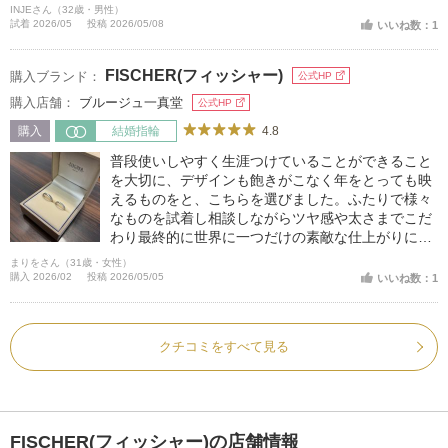
れに決めました。
INJEさん（32歳・男性）
試着 2026/05
投稿 2026/05/08
いいね数：1
FISCHER(フィッシャー)
購入ブランド：
公式HP
購入店舗：
ブルージュ一真堂
公式HP
4.8
購入
結婚指輪
普段使いしやすく生涯つけていることができること
を大切に、デザインも飽きがこなく年をとっても映
えるものをと、こちらを選びました。ふたりで様々
なものを試着し相談しながらツヤ感や太さまでこだ
わり最終的に世界に一つだけの素敵な仕上がりにな
ったと思います。着け心地もとてもよく普段アクセ
まりをさん（31歳・女性）
サリーをつけない彼も違和感なく着用しています。
購入 2026/02
投稿 2026/05/05
いいね数：1
クチコミをすべて見る
FISCHER(フィッシャー)の店舗情報