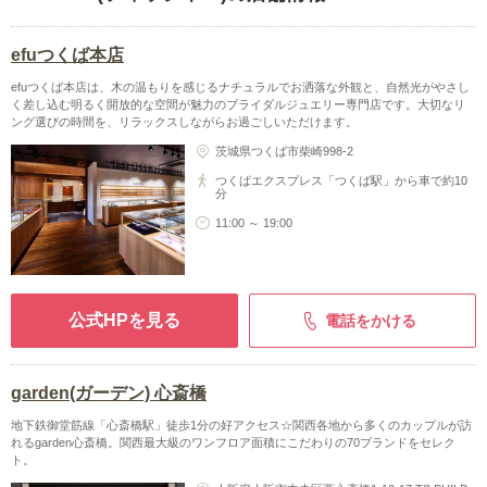
efuつくば本店
efuつくば本店は、木の温もりを感じるナチュラルでお洒落な外観と、自然光がやさし
く差し込む明るく開放的な空間が魅力のブライダルジュエリー専門店です。大切なリ
ング選びの時間を、リラックスしながらお過ごしいただけます。
茨城県つくば市柴崎998-2
つくばエクスプレス「つくば駅」から車で約10
分
11:00 ～ 19:00
公式HPを見る
電話をかける
garden(ガーデン) 心斎橋
地下鉄御堂筋線「心斎橋駅」徒歩1分の好アクセス☆関西各地から多くのカップルが訪
れるgarden心斎橋。関西最大級のワンフロア面積にこだわりの70ブランドをセレク
ト。