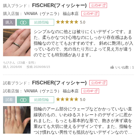
FISCHER(フィッシャー)
購入ブランド：
公式HP
購入店舗：
VANillA（ヴァニラ） 福山本店
公式HP
5.0
購入
結婚指輪
シンプルなのに他とは被りにくいデザインです。ま
た、柔らかなつけ心地なのにしっかり存在感はある
指輪なのでとてもおすすめです。 斜めに艶消しが入
っているので、光の当たり方によって見え方が違う
のでとても特別感があります。
ちびさん（23歳・女性）
購入 2026/06
投稿 2026/06/15
いいね数：1
FISCHER(フィッシャー)
試着ブランド：
公式HP
試着店舗：
VANillA（ヴァニラ） 福山本店
公式HP
5.0
試着
結婚指輪
指輪のアーム部分にウェーブなどかかっていない直
線状のもの、いわゆるストレートのデザインに惹か
れました。もっとも基本的な形で、飽きが来ず歳を
重ねても大切に使えるデザインです。また、指輪を
つけ慣れない男性でも抵抗がないデザインなのでこ