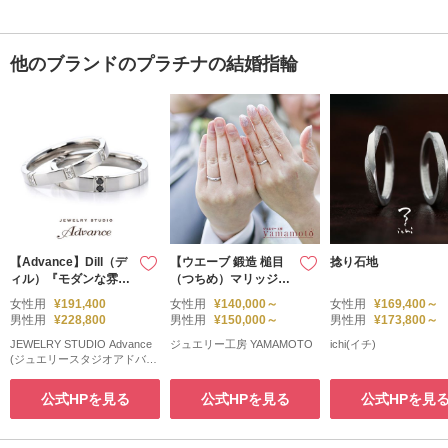
他のブランドのプラチナの結婚指輪
【Advance】Dill（デ
【ウエーブ 鍛造 槌目
捻り石地
ィル）『モダンな雰囲
（つちめ）マリッジリ
気のスタイリッシュリ
ング】
女性用
¥191,400
女性用
¥140,000～
女性用
¥169,400～
ング』
男性用
¥228,800
男性用
¥150,000～
男性用
¥173,800～
JEWELRY STUDIO Advance
ジュエリー工房 YAMAMOTO
ichi(イチ)
(ジュエリースタジオアドバン
ス)
公式HPを見る
公式HPを見る
公式HPを見