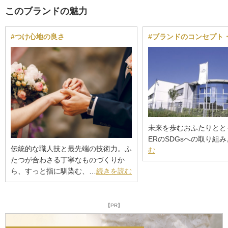
このブランドの魅力
#つけ心地の良さ
#ブランドのコンセプト
未来を歩むおふたりととも
ERのSDGsへの取り組
伝統的な職人技と最先端の技術力。ふ
む
たつが合わさる丁寧なものづくりか
ら、すっと指に馴染む、…
続きを読む
【PR】