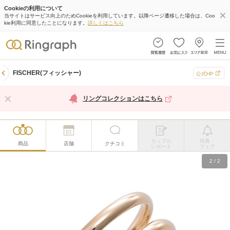
Cookieの利用について
当サイトはサービス向上のためCookieを利用しています。以降ページ遷移した場合は、Coo
kie利用に同意したことになります。
詳しくはこちら
FISCHER(フィッシャー)
公式HP
リングコレクションはこちら
カップル
特典・
商品
店舗
クチコミ
レポート
フェア
2
/
2