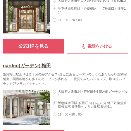
大阪府大阪市中央区西心斎橋1-10-17 TS BUILD
地下鉄御堂筋線「心斎橋駅」（7番出口）徒歩1
分
11：00～20：00
公式HPを見る
電話をかける
garden(ガーデン) 梅田
阪急梅田駅より徒歩２分の好アクセス♪身近にあるガーデンのようなあたたかい空間が
魅力。関西各地から多くのカップルが訪れる、一度見てみたいショップ。取り扱いブ
ランド97ブランドをセレクト。
大阪府大阪市北区茶屋町4-4 茶屋町ガーデンビル
1F
阪急線梅田駅 茶屋町出口 徒歩3分 地下鉄御堂筋
線梅田駅 徒歩5分 ＪＲ大阪駅 徒歩8…
11：00～20：00