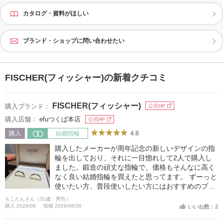
カタログ・資料がほしい
ブランド・ショップに問い合わせたい
FISCHER(フィッシャー)の新着クチコミ
FISCHER(フィッシャー)
購入ブランド：
公式HP
購入店舗：
efuつくば本店
公式HP
4.8
購入
結婚指輪
購入したメーカーが周年記念の新しいデザインの指
輪を出しており、それに一目惚れして2人で購入し
ました。鍛造の頑丈な指輪で、価格もそんなに高く
なく良い結婚指輪を買えたと思ってます。 ずーっと
使いたい方、普段使いしたい方にはおすすめのブラ
ンドです。
もこたんさん（31歳・男性）
購入 2026/06
投稿 2026/06/26
いいね数：2