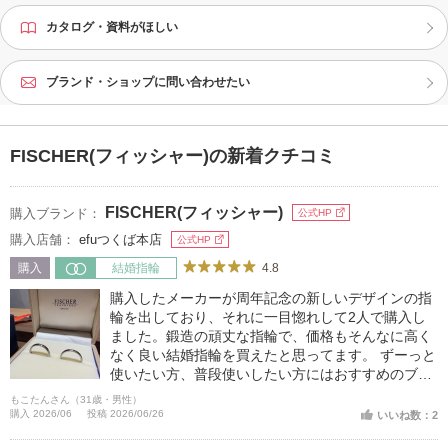
カタログ・資料がほしい
ブランド・ショップに問い合わせたい
FISCHER(フィッシャー)の新着クチコミ
FISCHER(フィッシャー)
購入ブランド：
公式HP
購入店舗：
efuつくば本店
公式HP
4.8
購入
結婚指輪
購入したメーカーが周年記念の新しいデザインの指
輪を出しており、それに一目惚れして2人で購入し
ました。鍛造の頑丈な指輪で、価格もそんなに高く
なく良い結婚指輪を買えたと思ってます。 ずーっと
使いたい方、普段使いしたい方にはおすすめのブラ
ンドです。
もこたんさん（31歳・男性）
購入 2026/06
投稿 2026/06/26
いいね数：2