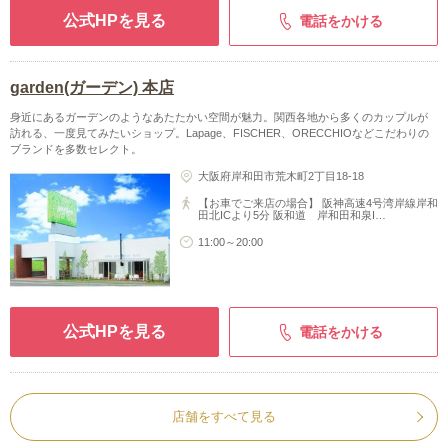
公式HPを見る
電話をかける
garden(ガーデン) 本店
身近にあるガーデンのようなあたたかい空間が魅力。関西各地から多くのカップルが
訪れる、一度見てみたいショップ。Lapage、FISCHER、ORECCHIOなどこだわりの
ブランドを多数セレクト。
大阪府岸和田市荒木町2丁目18-18
【お車でご来店の場合】 阪神高速4号湾岸線岸和
田北ICより5分 阪和道 岸和田和泉I…
11:00～20:00
公式HPを見る
電話をかける
店舗をすべて見る