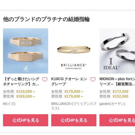
他のブランドのプラチナの結婚指輪
【ずっと着けたいシグ
K18CG クオーレ エン
MIGNON～plus fort
ネチャーリング】カン
グレーブ
リーズ～【鍛造製法
パーナ / Campana
結婚指輪】
女性用
¥319,000～
女性用
¥179,000～
女性用
¥172,000
男性用
¥309,000～
男性用
¥179,000～
男性用
¥152,000
ith(イズ)
BRILLIANCE+(ブリリアンスプ
garden(ガーデン)
ラス)
公式HPを見る
公式HPを見る
公式HPを見