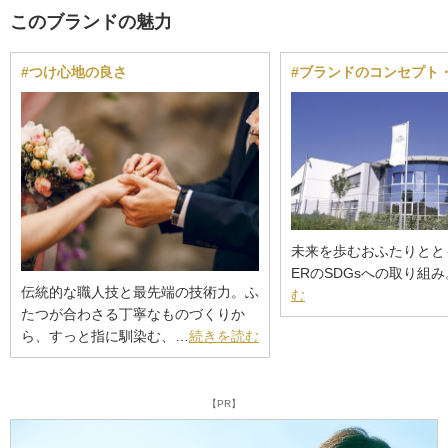
このブランドの魅力
#つけ心地の良さ
#ブランドのコンセプト
未来を歩むおふたりととも
ERのSDGsへの取り組
伝統的な職人技と最先端の技術力。ふ
む
たつが合わさる丁寧なものづくりか
ら、すっと指に馴染む、…
続きを読む
【PR】