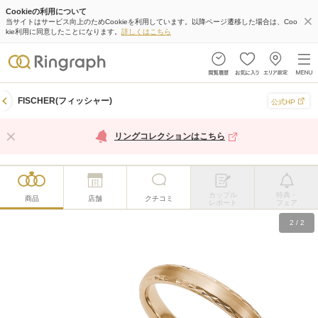
Cookieの利用について
当サイトはサービス向上のためCookieを利用しています。以降ページ遷移した場合は、Coo
kie利用に同意したことになります。
詳しくはこちら
FISCHER(フィッシャー)
公式HP
リングコレクションはこちら
カップル
特典・
商品
店舗
クチコミ
レポート
フェア
2
/
2