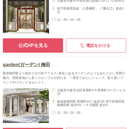
大阪府大阪市中央区西心斎橋1-10-17 TS BUILD
地下鉄御堂筋線「心斎橋駅」（7番出口）徒歩1
分
11：00～20：00
公式HPを見る
電話をかける
garden(ガーデン) 梅田
阪急梅田駅より徒歩２分の好アクセス♪身近にあるガーデンのようなあたたかい空間が
魅力。関西各地から多くのカップルが訪れる、一度見てみたいショップ。取り扱いブ
ランド97ブランドをセレクト。
大阪府大阪市北区茶屋町4-4 茶屋町ガーデンビル
1F
阪急線梅田駅 茶屋町出口 徒歩3分 地下鉄御堂筋
線梅田駅 徒歩5分 ＪＲ大阪駅 徒歩8…
11：00～20：00