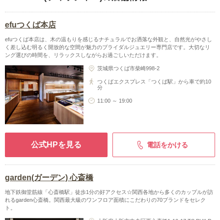
efuつくば本店
efuつくば本店は、木の温もりを感じるナチュラルでお洒落な外観と、自然光がやさし
く差し込む明るく開放的な空間が魅力のブライダルジュエリー専門店です。大切なリ
ング選びの時間を、リラックスしながらお過ごしいただけます。
茨城県つくば市柴崎998-2
つくばエクスプレス「つくば駅」から車で約10
分
11:00 ～ 19:00
公式HPを見る
電話をかける
garden(ガーデン) 心斎橋
地下鉄御堂筋線「心斎橋駅」徒歩1分の好アクセス☆関西各地から多くのカップルが訪
れるgarden心斎橋。関西最大級のワンフロア面積にこだわりの70ブランドをセレク
ト。