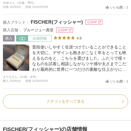
れに決めました。
INJEさん（32歳・男性）
試着 2026/05
投稿 2026/05/08
いいね数：1
FISCHER(フィッシャー)
購入ブランド：
公式HP
購入店舗：
ブルージュ一真堂
公式HP
4.8
購入
結婚指輪
普段使いしやすく生涯つけていることができること
を大切に、デザインも飽きがこなく年をとっても映
えるものをと、こちらを選びました。ふたりで様々
なものを試着し相談しながらツヤ感や太さまでこだ
わり最終的に世界に一つだけの素敵な仕上がりにな
ったと思います。着け心地もとてもよく普段アクセ
まりをさん（31歳・女性）
サリーをつけない彼も違和感なく着用しています。
購入 2026/02
投稿 2026/05/05
いいね数：1
クチコミをすべて見る
FISCHER(フィッシャー)の店舗情報