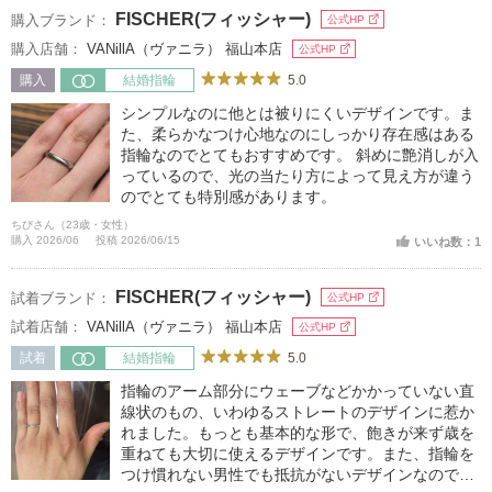
FISCHER(フィッシャー)
購入ブランド：
公式HP
購入店舗：
VANillA（ヴァニラ） 福山本店
公式HP
5.0
購入
結婚指輪
シンプルなのに他とは被りにくいデザインです。ま
た、柔らかなつけ心地なのにしっかり存在感はある
指輪なのでとてもおすすめです。 斜めに艶消しが入
っているので、光の当たり方によって見え方が違う
のでとても特別感があります。
ちびさん（23歳・女性）
購入 2026/06
投稿 2026/06/15
いいね数：1
FISCHER(フィッシャー)
試着ブランド：
公式HP
試着店舗：
VANillA（ヴァニラ） 福山本店
公式HP
5.0
試着
結婚指輪
指輪のアーム部分にウェーブなどかかっていない直
線状のもの、いわゆるストレートのデザインに惹か
れました。もっとも基本的な形で、飽きが来ず歳を
重ねても大切に使えるデザインです。また、指輪を
つけ慣れない男性でも抵抗がないデザインなのでこ