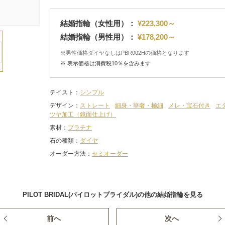
結婚指輪（女性用）：
¥223,300～
結婚指輪（男性用）：
¥178,200～
※男性価格ダイヤなしはPBR002Hの価格となります
※ 表示価格は消費税10％を含みます
テイスト
シンプル
デザイン
ストレート
細身・華奢・極細
メレ・宝石付き
エ
ツヤ加工（鏡面仕上げ）
素材
プラチナ
石の種類
ダイヤ
オーダー方法
セミオーダー
PILOT BRIDAL(パイロットブライダル)の他の結婚指輪を見る
前へ
次へ