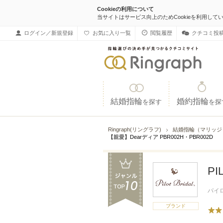
Cookieの利用について
当サイトはサービス向上のためCookieを利用して
ログイン／新規登録
お気に入り一覧
閲覧履歴
クチコミ投
結婚指輪
婚約指輪
を探す
を探
Ringraph(リングラフ)
結婚指輪（マリッ
【親愛】Dearディア PBR002H・PBR002D
P
パイ
ブランド