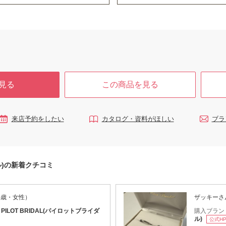
見る
この商品を見る
来店予約をしたい
カタログ・資料がほしい
ブラ
ダル)の新着クチコミ
4歳・女性）
ザッキーさ
：
PILOT BRIDAL(パイロットブライダ
購入ブラン
ル)
公式H