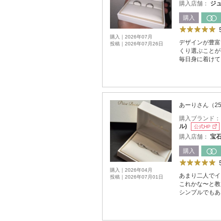
購入店舗：
ジュ
購入
購入｜2026年07月
デザインが豊富
投稿｜2026年07月26日
くり選ぶことが
毎日身に着けて
あーりさん（2
購入ブランド
ル)
公式HP
購入店舗：
宝
購入
購入｜2026年04月
あまり二人でイ
投稿｜2026年07月01日
これかな〜と教
シンプルでもあ