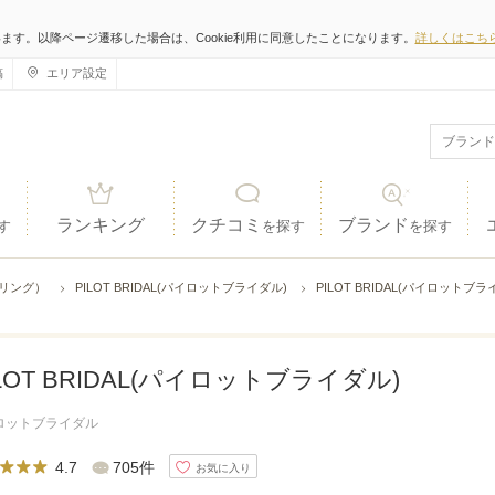
います。以降ページ遷移した場合は、Cookie利用に同意したことになります。
詳しくはこち
稿
エリア設定
ランキング
クチコミ
ブランド
す
を探す
を探す
ジリング）
PILOT BRIDAL(パイロットブライダル)
PILOT BRIDAL(パイロット
ILOT BRIDAL(パイロットブライダル)
ロットブライダル
4.7
705件
お気に入り