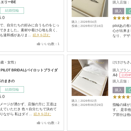
エリーBE
購入店舗：
結婚指輪
購入
5.0
購入｜2026年04月
で、自分たちの好みに合うものをじっ
pilot
投稿｜2026年07月16日
できました。素材や着け心地も良く、
心が出来ま
も違和感がありま…
続きを読む
なり、デザ
いいね数：1
5歳・女性）
けけけちさ
：
PILOT BRIDAL(パイロットブライダ
購入ブラン
ル)
公式H
石のまきの
購入店舗：
結婚指輪
購入
5.0
購入｜2026年02月
メージが湧かず、店舗の方に 王道は
指輪の縁が
投稿｜2026年06月29日
えていただき 色々自分たちで決めて
す。 是非
りながら 私はダイ…
続きを読む
ア部分は他
いいね数：2