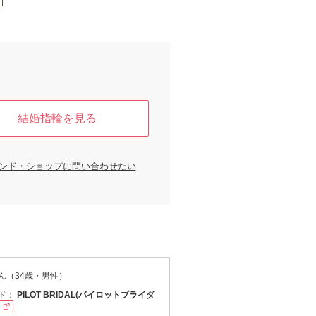
結婚指輪を見る
ンド・ショップに問い合わせたい
ん（34歳・男性）
ド：
PILOT BRIDAL(パイロットブライダ
P