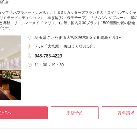
大宮店
ップ『JKプラネット大宮店』。世界3大カッターズブランドの「ロイヤルアッシャ
ANETリミテッドエディション」「紡ぎ輪(和・桜モチーフ)」「サムシングブルー」「
と野獣・リトルマーメイド アリエル)」等、国内外30ブランド1500種類の愛の指
プです。
埼玉県さいたま市大宮区桜木町2-7-9 鍋島ビル1F
・JR「大宮駅」西口より徒歩3分。
048-783-4223
11：00～19：30
HPへ
来店予約
資料請求