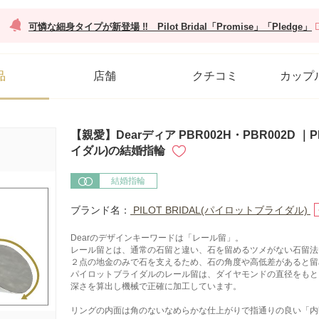
可憐な細身タイプが新登場 ‼ Pilot Bridal「Promise」「Pledge」
品
店舗
クチコミ
カップ
【親愛】Dearディア PBR002H・PBR002D ｜P
イダル)の結婚指輪
結婚指輪
ブランド名：
PILOT BRIDAL(パイロットブライダル)
Dearのデザインキーワードは「レール留」。
レール留とは、通常の石留と違い、石を留めるツメがない石留法
２点の地金のみで石を支えるため、石の角度や高低差があると留
パイロットブライダルのレール留は、ダイヤモンドの直径をもと
深さを算出し機械で正確に加工しています。
リングの内面は角のないなめらかな仕上がりで指通りの良い「内