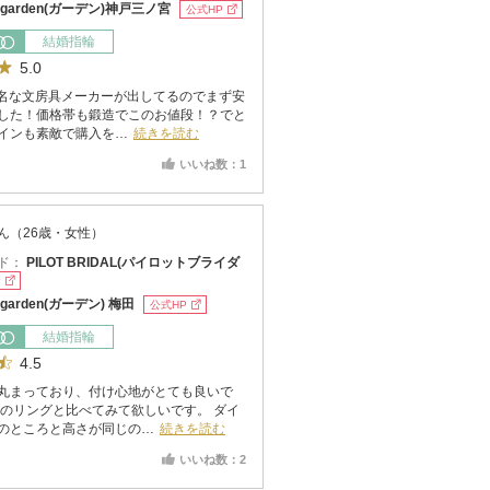
garden(ガーデン)神戸三ノ宮
公式HP
結婚指輪
5.0
あの有名な文房具メーカーが出してるのでまず安
した！価格帯も鍛造でこのお値段！？でと
インも素敵で購入を…
続きを読む
いいね数：1
ん（26歳・女性）
ド：
PILOT BRIDAL(パイロットブライダ
P
garden(ガーデン) 梅田
公式HP
結婚指輪
4.5
丸まっており、付け心地がとても良いで
他のリングと比べてみて欲しいです。 ダイ
のところと高さが同じの…
続きを読む
いいね数：2