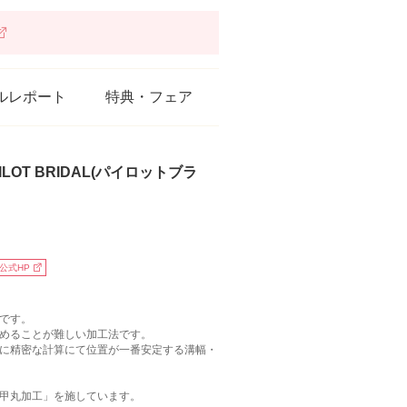
ルレポート
特典・フェア
ILOT BRIDAL(パイロットブラ
公式HP
です。
めることが難しい加工法です。
に精密な計算にて位置が一番安定する溝幅・
甲丸加工」を施しています。