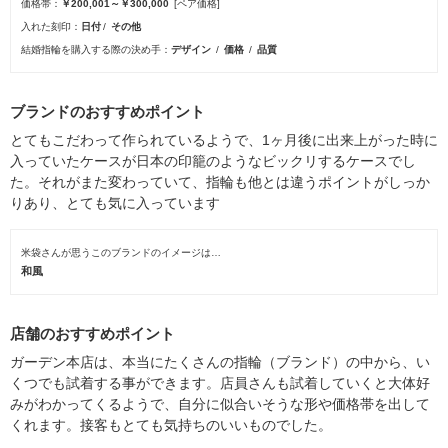
価格帯
￥200,001～￥300,000
[ペア価格]
入れた刻印
日付
その他
結婚指輪を購入する際の決め手
デザイン
価格
品質
ブランドのおすすめポイント
とてもこだわって作られているようで、1ヶ月後に出来上がった時に
入っていたケースが日本の印籠のようなビックリするケースでし
た。それがまた変わっていて、指輪も他とは違うポイントがしっか
りあり、とても気に入っています
米袋さんが思うこのブランドのイメージは…
和風
店舗のおすすめポイント
ガーデン本店は、本当にたくさんの指輪（ブランド）の中から、い
くつでも試着する事ができます。店員さんも試着していくと大体好
みがわかってくるようで、自分に似合いそうな形や価格帯を出して
くれます。接客もとても気持ちのいいものでした。