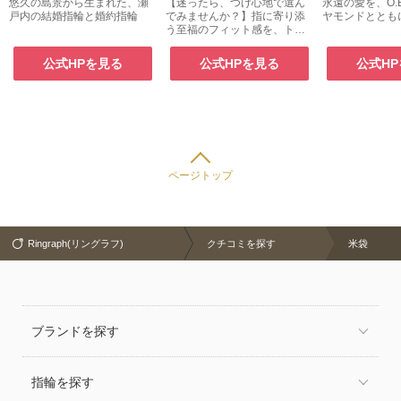
悠久の島景から生まれた、瀬
【迷ったら、つけ心地で選ん
永遠の愛を、O.
戸内の結婚指輪と婚約指輪
でみませんか？】指に寄り添
ヤモンドととも
う至福のフィット感を、トレ
センテで。
公式HPを見る
公式HPを見る
公式H
ページトップ
Ringraph(リングラフ)
クチコミを探す
米袋
ブランドを探す
指輪を探す