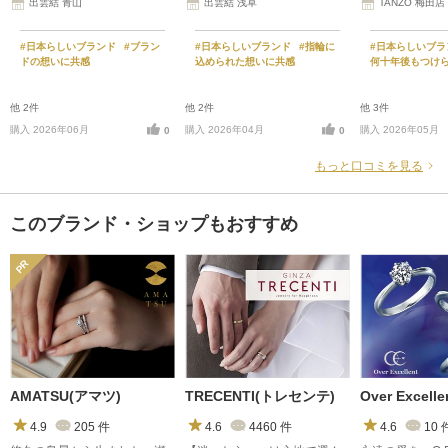
出雲結 青山
出雲結 浅草
TANZO 梅田店
#日本らしいブランド
#ブラン
#日本らしいブランド
#指輪に
#日本らしいブ
ドの想いに共感
込められた想いに共感
何十年後もつけ
他 2件
他 2件
他 3件
購入 2026年06月
購入 2026年04月
購入 2026年05月
0
0
もっと口コミを見る
このブランド・ショップもおすすめ
AMATSU(アマツ)
TRECENTI(トレセンテ)
4.9
205
件
4.6
4460
件
4.6
10