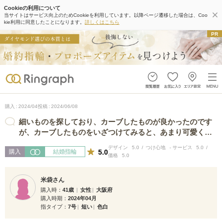
Cookieの利用について
当サイトはサービス向上のためCookieを利用しています。以降ページ遷移した場合は、Coo
kie利用に同意したことになります。
詳しくはこちら
購入
2024/04
投稿
2024/06/08
細いものを探しており、カーブしたものが良かったのです
が、カーブしたものをいざつけてみると、あまり可愛くな
く…店員さんがおすすめしてく…
デザイン
5.0
つけ心地
-
サービス
5.0
5.0
購入
結婚指輪
価格
5.0
米袋さん
購入時
41歳
女性
大阪府
購入時期
2024年04月
指タイプ
7号
短い
色白