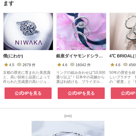
ます
俄(にわか)
銀座ダイヤモンドシライシ
4.5
2679
件
4.6
16042
件
4.6
456
京都の歴史に育まれた美意識
リングの組み合わせは"10,000
50年の歴史を
と、高い技術と品質によって
通り以上"！日本中の花嫁から
しいプラチナ 
作られた完成度の高いジュエ
選ばれ続ける、ブライダルジ
の「硬度」と「
リー
ュエリー専門店
『４℃プレミア
公式HPを見る
公式HPを見る
公式H
【PR】