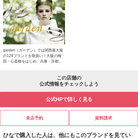
garden（ガーデン）では関西最大級
の128ブランドを取扱い！大阪の梅
田・心斎橋をはじめ、兵庫・京都・
和歌山の全8店舗にある2000点以上
の中デザインから、運命の指輪選び
この店舗の
をしていただけます。 セレクトショ
ップならではの品揃えを目の前に、
公式情報をチェックしよう
試着を楽しみながら大切な思い出に
なる指輪選びをスタッフと一緒にお
公式HPで詳しく見る
楽しみください。ブライダルジュエ
リーの他にも手作りペアリングやバ
ングル制作も実施。カップルで一緒
に楽しめる体験型イベントやサービ
来店予約
資料請求
スにもご注目ください。
ひなで購入した人は、他にもこのブランドを見てい