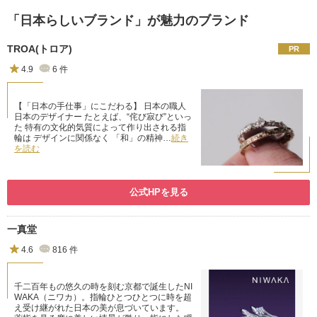
「日本らしいブランド」が魅力のブランド
TROA(トロア)
4.9
6
件
【「日本の手仕事」にこだわる】 日本の職人
日本のデザイナー たとえば、“侘び寂び”といっ
た 特有の文化的気質によって作り出される指
輪は デザインに関係なく 「和」の精神…
続き
を読む
公式HPを見る
一真堂
4.6
816
件
千二百年もの悠久の時を刻む京都で誕生したNI
WAKA（ニワカ）。指輪ひとつひとつに時を超
え受け継がれた日本の美が息づいています。