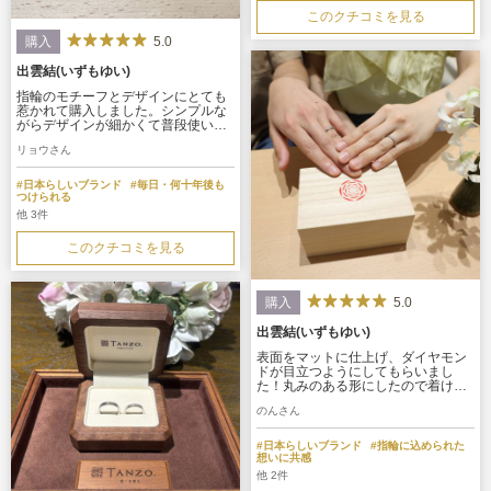
このクチコミを見る
5.0
購入
出雲結(いずもゆい)
指輪のモチーフとデザインにとても
惹かれて購入しました。シンプルな
がらデザインが細かくて普段使いし
やすい指輪です。ダイヤの有無から
リョウさん
内石の種類、なによりも完全オーダ
ーメイドで2人だけの特別な指輪を作
れます。
#日本らしいブランド
#毎日・何十年後も
つけられる
他 3件
このクチコミを見る
5.0
購入
出雲結(いずもゆい)
表面をマットに仕上げ、ダイヤモン
ドが目立つようにしてもらいまし
た！丸みのある形にしたので着け心
地もとてもいいです。ダイヤが埋め
のんさん
込まれてるところは凹んでいるので
傷が付きにくいのも魅力的だなと思
いこのデザインにしました。
#日本らしいブランド
#指輪に込められた
想いに共感
他 2件