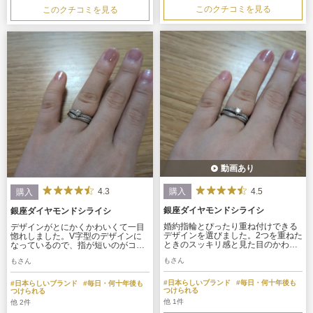
このクチコミを見る
このクチコミを見る
動画あり
4.5
購入
4.3
購入
銀座ダイヤモンドシライシ
銀座ダイヤモンドシライシ
婚約指輪とぴったり重ね付けできる
デザインがとにかくかわいくて一目
デザインを選びました。2つを重ねた
惚れしました。V字型のデザインに
ときのスッキリ感と見た目のかわい
なっているので、指が短いのがコン
さに大満足です！私の方は上品なダ
プレックスだった私の手でもすっき
もさん
もさん
イヤが入り、彼の方はつや消し（シ
りと長く見せてくれてとても似合い
ルキーな質感）が入ったお揃いのデ
ました。結婚指輪との重ね付けもし
ザインで、ペア感を楽しめるのもお
やすく、日常使いにぴったりです。
#日本らしいブランド
#毎日・何十年後も
#日本らしいブランド
#毎日・何十年後も
気に入りです。内側の角が丸く削ら
内側の仕上げが丁寧でつけ心地も抜
つけられる
つけられる
れていてつけ心地が良く、価格もお
群な上、予算内で収まるお手頃な価
他 1件
他 2件
手頃で大満足です。
格帯だったのも大満足のポイントで