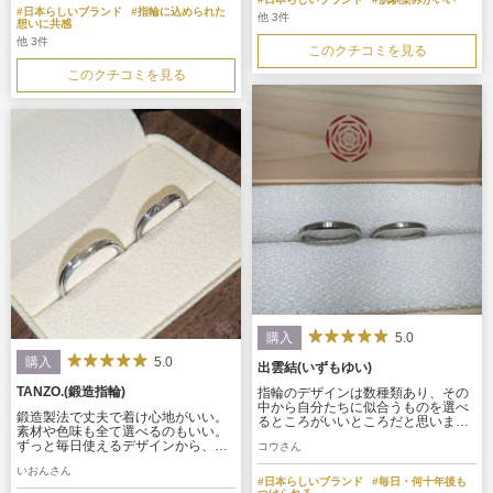
ができると思います。
#日本らしいブランド
#指輪に込められた
他 3件
想いに共感
他 3件
このクチコミを見る
このクチコミを見る
5.0
購入
5.0
購入
出雲結(いずもゆい)
TANZO.(鍛造指輪)
指輪のデザインは数種類あり、その
中から自分たちに似合うものを選べ
鍛造製法で丈夫で着け心地がいい。
るところがいいところだと思いま
素材や色味も全て選べるのもいい。
す！ また、指輪の質や色味なども一
ずっと毎日使えるデザインから、特
コウさん
緒に相談しつつ選べるところが良い
別な日だけにつけれるものまで色ん
ところだと思いました！一生に一度
いおんさん
な種類から選べて、オーダも出来て
の記念に是非！
#日本らしいブランド
#毎日・何十年後も
特別なひとつに仕上げられる。また