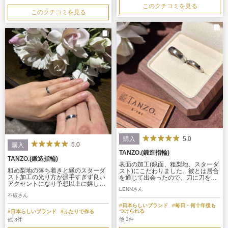
このクチコミを見る
このクチコミを見る
5.0
購入
5.0
購入
TANZO.(鍛造指輪)
TANZO.(鍛造指輪)
表面の加工(鏡面、粗梨地、スターダ
粗め梨地の落ち着きと縁のスターダ
スト)にこだわりました。彼とは居合
スト加工の光り方が派手すぎず良い
を通じて出会ったので、刀に刀を連
アクセントになり予想以上に嬉しく
想させるようなデザインに仕上げて
LENNさん
喜ばしい気持ちになりました。 当初
いただきました。特に縁のスターダ
不破さん
の指輪の上下の付け方と逆に付ける
ストのさりげない煌めきが気に入っ
楽しみもあり，出来上がりの加工技
ています。
#日本らしいブランド
#毎日・何十年後も
術に心踊りました。
つけられる
#日本らしいブランド
#ふたりで作る
他 3件
他 3件