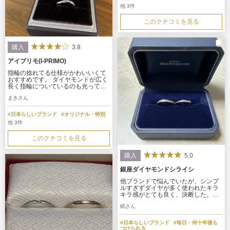
他 3件
このクチコミを見る
3.8
購入
アイプリモ(I-PRIMO)
指輪の捻れてる仕様がかわいいくて
おすすめです。 ダイヤモンドが広く
長く指輪についているのも光ってて
かわいいです。 ダイヤモンドが広く
まきさん
長くついてる割には目立ちすぎてな
いところも魅力に感じました。 女性
用のものやったんですけどつい買っ
#日本らしいブランド
#オリジナル・特別
てしまいました。
他 3件
このクチコミを見る
5.0
購入
銀座ダイヤモンドシライシ
他ブランドで悩んでいたが、シンプ
ルすぎずダイヤが多く使われたキラ
キラ感がとても良く、決断した。ま
た斜めにダイヤが入ったスタイルも
紙さん
指がきれいに見えるので良かった。
ペアリングではなかったが、お互い
が気に入るデザインを購入すること
#日本らしいブランド
#毎日・何十年後も
ができた。夫は斜めにつや消し加工
つけられる