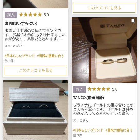
このクチコミを見る
5.0
購入
出雲結(いずもゆい)
出雲大社由縁の指輪のブランドで
す。 指輪の種類にも各種日本らしい
背景があり、素敵だと思います。価
格帯としても、高すぎず、安すぎ
きゃべつさん
ず、普段から着用していたい方や小
まめな手入れなどが苦手な方は手が
出しやすいかなと思います。
#日本らしいブランド
#普段の服装に合う
他 3件
このクチコミを見る
5.0
購入
TANZO.(鍛造指輪)
プラチナにゴールドの組み合わせが
とても可愛いです。ゴールドは斜め
の線が入ってるものがいいと当初か
ら考えており、担当してくださった
のーこさん
スタッフさんと職人さんが頑張って
くださいました。ただのゴールドで
はなく一癖あるものが良かったの
#日本らしいブランド
#普段の服装に合う
で、グリーンゴールドにしたのもポ
他 3件
イントです