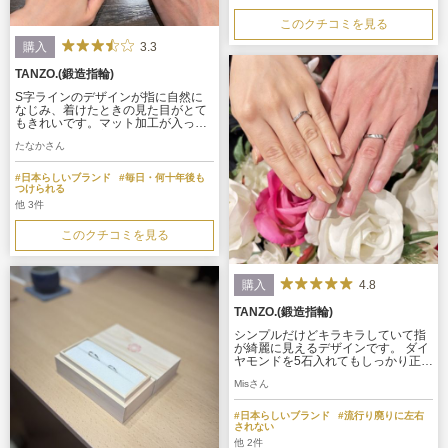
ピッタリでした。
このクチコミを見る
3.3
購入
TANZO.(鍛造指輪)
S字ラインのデザインが指に自然に
なじみ、着けたときの見た目がとて
もきれいです。マット加工が入って
いることで落ち着いた雰囲気があ
たなかさん
り、上品さも感じられます。3mm幅
は主張しすぎず程よい存在感があ
り、12号でもバランスよく着用でき
#日本らしいブランド
#毎日・何十年後も
ます。毎日身に着けても飽きのこな
つけられる
いデザインで、とても満足していま
他 3件
す。
このクチコミを見る
4.8
購入
TANZO.(鍛造指輪)
シンプルだけどキラキラしていて指
が綺麗に見えるデザインです。 ダイ
ヤモンドを5石入れてもしっかり正面
から全ての石が見えてゴージャス感
Misさん
もあるけれどやりすぎ感がなく日常
生活に溶け込むデザインとなりまし
た。
#日本らしいブランド
#流行り廃りに左右
されない
他 2件