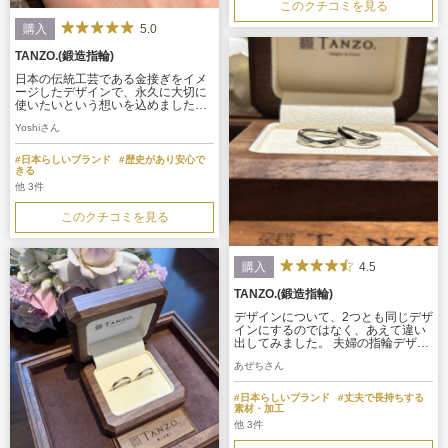
このクチコミを見る
5.0
購入
TANZO.(鍛造指輪)
日本の伝統工芸である金接ぎをイメ
ージしたデザインで、永久に大切に
使いたいという想いを込めました。
また、夫婦の名前のイニシャルをデ
Yoshiさん
ザインに入れました。非常に難しい
デザインであると聞きましたが非常
に満足のいくデザインとなりまし
#日本らしいブランド
#歴史があり安心で
た。
きる
他 3件
このクチコミを見る
4.5
購入
TANZO.(鍛造指輪)
デザインについて、2つとも同じデザ
インにするのではなく、あえて違い
出してみました。 夫婦の指輪デザイ
ンで、マット加工の槌目部分を反転
あぜちさん
させたデザインにしました。 また、
V字の指輪ベースにすると、指に長
さを強調できるような形になるとの
#日本らしいブランド
#丈夫で長持ちする
ことで、これを洗濯しました。
素材・加工
他 3件