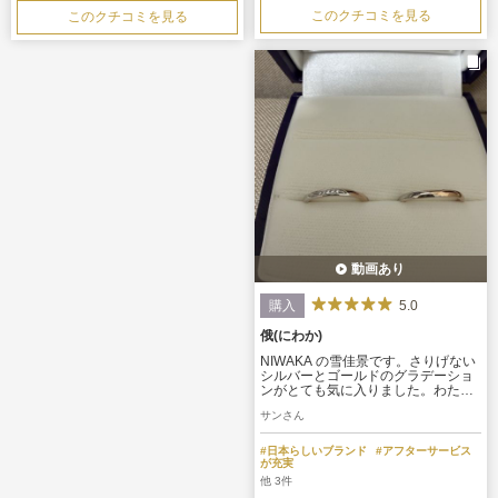
す。
このクチコミを見る
このクチコミを見る
動画あり
5.0
購入
俄(にわか)
NIWAKA の雪佳景です。さりげない
シルバーとゴールドのグラデーショ
ンがとても気に入りました。わたし
はパーソナルカラーがイエベなの
サンさん
で、肌にも馴染みます。中央のダイ
ヤモンドもシンプルながらかわいさ
があるところがポイントです。
#日本らしいブランド
#アフターサービス
が充実
他 3件