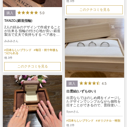
他 3件
このクチコミを見る
5.0
購入
TANZO.(鍛造指輪)
2人の好みのデザインで作成すること
が出来る 指輪の付け心地が良い 鍛造
製法で丈夫で長持ちする ペア感を出
しつつシンプルなデザインで作って
みみみさん
もらえる 内側の刻印も好みのものを
入れる事が出来る 2人とも猫が好き
なので猫の刻印を入れてもらいまし
#日本らしいブランド
#毎日・何十年後も
た
つけられる
他 3件
このクチコミを見る
4.5
購入
出雲結(いずもゆい)
出雲ならではのしめ縄をイメージし
たデザインでシンプルながら個性を
出すことができるので、普段使いも
しつつ他人とは違うデザインが好き
Syunさん
な人におすすめです。 ホーニングと
鏡面の加工が同時にできさらに個性
を出せるので、派手なのは嫌いだけ
#日本らしいブランド
#オリジナル・特別
ど他人と被るのは嫌だという自分に
他 2件