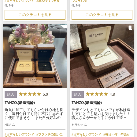
#日本らしいブランド
#重ね付けできる
つけられる
他 3件
他 2件
このクチコミを見る
このクチコミを見る
5.0
4.8
購入
購入
TANZO.(鍛造指輪)
TANZO.(鍛造指輪)
角丸に加工してもらい付け心地も良
デザインもとてもいいですが私は造
く、毎日付けても特に不快に思わず
り方にとても魅力を受けました！！
に使用できそう。 また自分好みの小
職人さんが一から手にかけて造って
さいダイヤを埋め込んで貰ったの
もらえる事が魅力的！ そして耐久性
HSさん
ヒサシさん
で、シンプルな中にも少し豪華さが
も抜群と言われているので、これか
出て、飽きずに長く使用できるかな
らどんな感じなのか楽しみです。 も
と思います。
し、何かあってもアフターサービス
#日本らしいブランド
#ブランドの想いに
#日本らしいブランド
#毎日・何十年後も