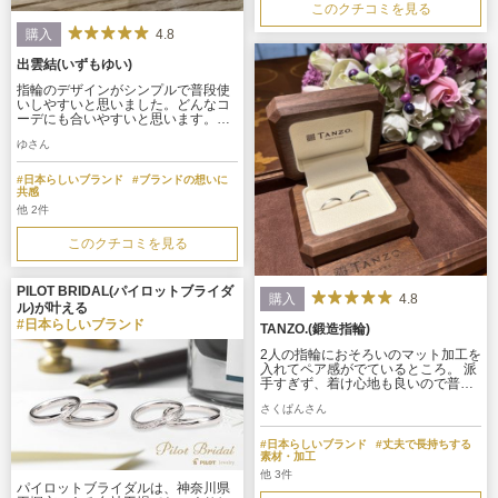
このクチコミを見る
4.8
購入
出雲結(いずもゆい)
指輪のデザインがシンプルで普段使
いしやすいと思いました。どんなコ
ーデにも合いやすいと思います。主
張しすぎないダイヤがついていて、
ゆさん
可愛いです。 仕上げの方法が数種類
あり、自分の好みの仕上げが選べる
と思います。
#日本らしいブランド
#ブランドの想いに
共感
他 2件
このクチコミを見る
PILOT BRIDAL(パイロットブライダ
4.8
購入
ル)が叶える
#日本らしいブランド
TANZO.(鍛造指輪)
2人の指輪におそろいのマット加工を
入れてペア感がでているところ。 派
手すぎず、着け心地も良いので普段
使いにもしやすいデザインにできま
さくぱんさん
した。 鍛造製法のため、指輪の耐久
性も高いとのことで安心してつけら
れます。
#日本らしいブランド
#丈夫で長持ちする
素材・加工
他 3件
パイロットブライダルは、神奈川県