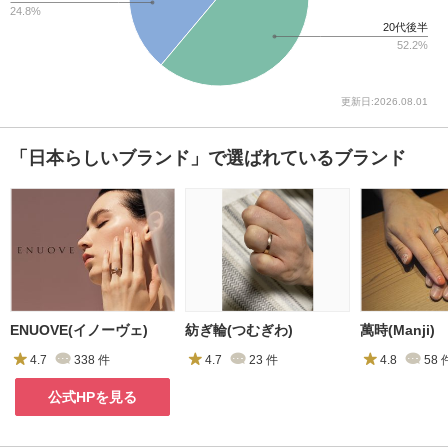
24.8%
20代後半
52.2%
更新日:2026.08.01
「日本らしいブランド」で選ばれているブランド
ENUOVE(イノーヴェ)
紡ぎ輪(つむぎわ)
萬時(Manji)
4.7
338
件
4.7
23
件
4.8
58
公式HPを見る