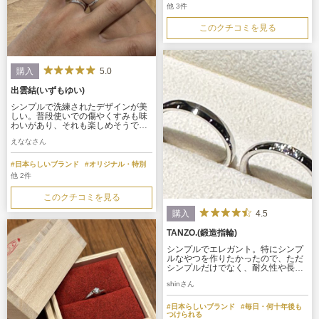
他 3件
このクチコミを見る
5.0
購入
出雲結(いずもゆい)
シンプルで洗練されたデザインが美
しい。普段使いでの傷やくすみも味
わいがあり、それも楽しめそうで
す。指輪にもコンセプトがあり、じ
えななさん
ぶんたちとの想いと重ねて大切にで
きるところが素敵です。ありがとう
ございました。
#日本らしいブランド
#オリジナル・特別
他 2件
このクチコミを見る
4.5
購入
TANZO.(鍛造指輪)
シンプルでエレガント。特にシンプ
ルなやつを作りたかったので、ただ
シンプルだけでなく、耐久性や長年
使った時の他ブランドとの劣化の違
shinさん
いで差別化を図っているところがす
ごく良い。使ってみないとわからな
いが、これからが楽しみ。
#日本らしいブランド
#毎日・何十年後も
つけられる