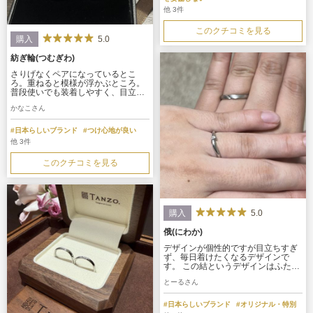
他 3件
このクチコミを見る
5.0
購入
紡ぎ輪(つむぎわ)
さりげなくペアになっているとこ
ろ。重ねると模様が浮かぶところ。
普段使いでも装着しやすく、目立た
ないがふたりでいつも一緒にいられ
かなこさん
ると感じられるような模様。桜の花
びらが日本らしくてとてもかわい
い。天の川のような模様も可愛い
#日本らしいブランド
#つけ心地が良い
他 3件
このクチコミを見る
5.0
購入
俄(にわか)
デザインが個性的ですが目立ちすぎ
ず、毎日着けたくなるデザインで
す。 この結というデザインはふたり
の堅い絆を「結びつき」の象徴であ
とーるさん
る結び目で表現しており、これから
の人生を共に歩むふたりにぴったり
ということで、そのコンセプトも素
#日本らしいブランド
#オリジナル・特別
敵です！