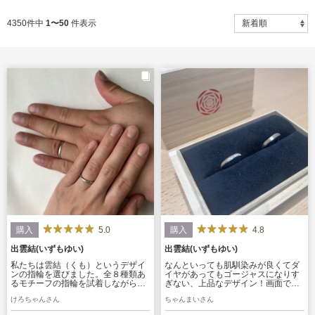
4350件中
1〜50
件表示
5.0
4.8
購入
購入
出雲結(いずもゆい)
出雲結(いずもゆい)
私たちは雲結（くも）というデザイ
なんといっても肌馴染みが良くてダ
ンの指輪を選びました。全８種類あ
イヤがあってもゴージャスになりす
るモチーフの指輪を試着しながら説
ぎない、上品なデザイン！画面で見
明していただきこの指輪に決めまし
ていたものよりも実物はとても優し
けろちゃんさん
ちゃんまいさん
た。 表面はつや消し加工にしたので
い印象の見た目で、緩やかなウェー
すが、細かいラメのような上品な輝
ブとコンビネーションの色合いが更