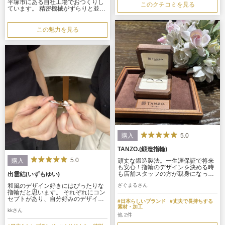
平塚市にある自社工場でおつくりし
このクチコミを見る
ています。 精密機械がずらりと並ぶ
工場空間でひとつひとつの工程をそ
れぞれに熟練した職人が担当してい
ます。職人の技と経験なくしては成
この魅力を見る
り立たないクラフトマンシップに満
ちたものづくりの場です。 純プラチ
ナPt999当社オリジナルUHP(ウルト
ラハードプラチナ）は素材を溶かし
てまぜインゴットにするところから
行っており通常のプラチナPt900よ
りも１５倍もの時間をかけてお作り
しています。
5.0
購入
TANZO.(鍛造指輪)
5.0
購入
頑丈な鍛造製法。一生涯保証で将来
も安心！指輪のデザインを決める時
も店舗スタッフの方が親身になって
出雲結(いずもゆい)
対応いただき、2人の気に入ったデザ
和風のデザイン好きにはぴったりな
ざぐまるさん
インを決めることができました。 指
指輪だと思います。 それぞれにコン
輪の受け渡し時にも店長さまが対応
セプトがあり、自分好みのデザイン
してくれました。
#日本らしいブランド
#丈夫で長持ちする
が見つかりやすいです。 種類も多
素材・加工
kkさん
く、それぞれに特徴があるため好み
他 2件
の指輪を選びやすい点もおすすめで
きるポイントです。