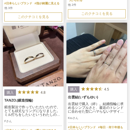
つけられる
ここで大切なものを購入したい。
#日本らしいブランド
#指が綺麗に見える
他 2件
他 3件
このクチコミを見る
このクチコミを見る
4.5
購入
4.8
購入
出雲結(いずもゆい)
TANZO.(鍛造指輪)
出雲結で購入（絆）。結婚指輪に求
鍛造製法で作っていただいたので、
めるシンプルさと、最近のトレンド
とても頑丈なリングになりました。
に合わせた型にハマらないデザイン
ミル打ちをしたいというわたしの希
や色使いが合わさった自分達らしい
望も叶えていただき、イメージ通り
Ktoさん
指輪に満足しています。中でもプラ
Fさん
の指輪を作っていただきました。婚
チナの中にある金のワンポイントが
約指輪と重ね付けできるリングにな
とても気に入っています。
#日本らしいブランド
#毎日・何十年後も
ったので、大満足です。