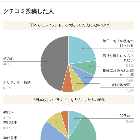
クチコミ投稿した人
「日本らしいブランド」を大切にした人に人気のタグ
毎日・何十年後もつ
けられる
23%
流行り廃りに左右さ
その他
れない
46%
8.8%
指輪に込められた想
いに共感
7.9%
オリジナル・特別
つけ心地が良い
6.7%
7.7%
「日本らしいブランド」を大切にした人の年代
40代〜
～20代前半
4.7%
8.9%
30代後半
9.4%
30代前半