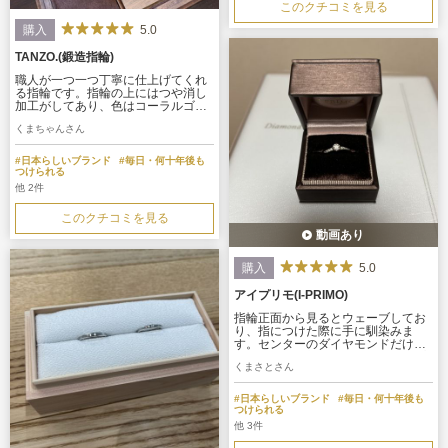
このクチコミを見る
5.0
購入
TANZO.(鍛造指輪)
職人が一つ一つ丁寧に仕上げてくれ
る指輪です。指輪の上にはつや消し
加工がしてあり、色はコーラルゴー
ルド、色やデザインを一つ一つ選ん
くまちゃんさん
で作りました！光に当たるとキラキ
ラ輝きがあり、かっこよさの中に奥
深さもあります！
#日本らしいブランド
#毎日・何十年後も
つけられる
他 2件
このクチコミを見る
動画あり
5.0
購入
アイプリモ(I-PRIMO)
指輪正面から見るとウェーブしてお
り、指につけた際に手に馴染みま
す。センターのダイヤモンドだけで
なくサイドの部分も輝くのでシンプ
くまさとさん
ルなデザインでありながら華やかな
印象です。また、結婚指輪との重ね
付けもできるため使用シーンが広が
#日本らしいブランド
#毎日・何十年後も
ると感じました。
つけられる
他 3件