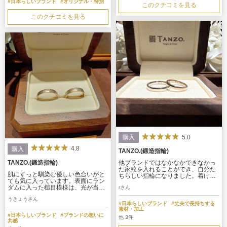
#日本らしいブランド
#オリジナル・特別
このクチコミを見る
このクチコミを見る
5.0
購入
4.8
購入
TANZO.(鍛造指輪)
TANZO.(鍛造指輪)
他ブランドではなかなかできなかっ
た家紋を入れることができ、自分た
肌にすっと馴染む優しい色合いがと
ちらしい指輪になりました。着け心
ても気に入っています。表面にラン
地もとても良く、毎日ずっとつけて
ダムに入った槌目模様は、光が当た
rさん
いても違和感なく使えそうでとても
る角度によって様々な表情を見せて
嬉しいです。表面の輝き具合もとて
うきょうさん
くれて、見ていて全く飽きません。
も素敵でした。
#日本らしいブランド
#丈夫で長持ちする
手作りのような温かみのあるデコボ
素材・加工
コ感が心地よく、ずっと触っていた
#日本らしいブランド
#ブランドの想いに
他 3件
くなる質感です。
共感