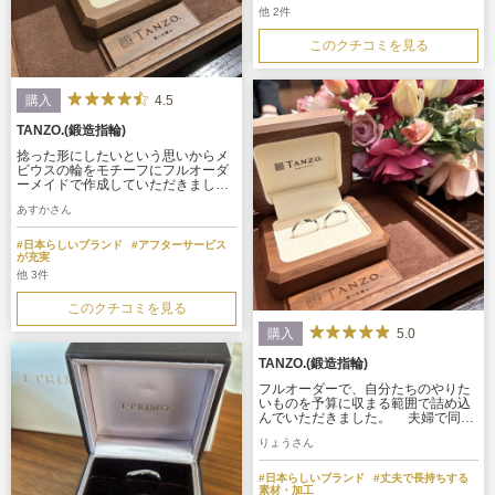
他 2件
このクチコミを見る
4.5
購入
TANZO.(鍛造指輪)
捻った形にしたいという思いからメ
ビウスの輪をモチーフにフルオーダ
ーメイドで作成していただきまし
た。また、私(妻)はアレキサンドラ
あすかさん
イトを入れたいと思っていましたが
夫婦で全く同じデザインを身に付け
たかったため、指輪の内側に入れま
#日本らしいブランド
#アフターサービス
した。
が充実
他 3件
このクチコミを見る
5.0
購入
TANZO.(鍛造指輪)
フルオーダーで、自分たちのやりた
いものを予算に収まる範囲で詰め込
んでいただきました。 夫婦で同じ
全く同じデザインがいいであった
りょうさん
り、捻りの入ったものがいい、シン
プルな形がいいなどの希望を入れて
いただいています。
#日本らしいブランド
#丈夫で長持ちする
素材・加工