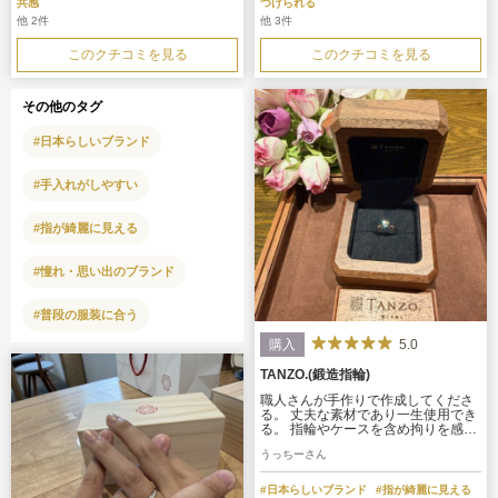
もしっかりしてるので安心感いっぱ
共感
つけられる
いです！！
他 2件
他 3件
このクチコミを見る
このクチコミを見る
その他のタグ
#日本らしいブランド
#手入れがしやすい
#指が綺麗に見える
#憧れ・思い出のブランド
#普段の服装に合う
5.0
購入
TANZO.(鍛造指輪)
職人さんが手作りで作成してくださ
る。 丈夫な素材であり一生使用でき
る。 指輪やケースを含め拘りを感じ
ることができる。 世界で１つの特別
うっちーさん
感のある指輪を作ることができまし
た！ 何十年も使用できそうです。 あ
りがとうございます！
#日本らしいブランド
#指が綺麗に見える