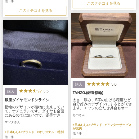
他 3件
このクチコミを見る
このクチコミを見る
5.0
購入
3.5
購入
TANZO.(鍛造指輪)
銀座ダイヤモンドシライシ
太さ、厚み、S字の曲げる程度など
自分好みのデザインにするとができ
指輪のデザインが植物に由来してい
ます。エッジの立たせ具合もオーダ
て、ナチュラルです。ダイヤも全面
ーすることができました。付け心地
にあるのでは無いので、派手すぎ
あつさん
が良く、ずっとつけていても痛くな
ず、弔事の時はダイヤモンドの部分
りにくいです。色も様々な色があ
マツダさん
を隠すなど対応が出来そうなので便
り、世界に一つだけの指に優しい指
#日本らしいブランド
#アフターサービス
利です。ブランドメイクだけあっ
輪を作れます。
が充実
て、ダイヤモンドの品質が良いで
#日本らしいブランド
#オリジナル・特別
他 3件
す。
他 3件