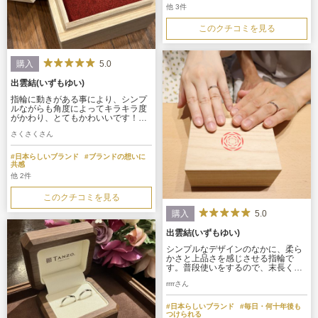
他 3件
このクチコミを見る
5.0
購入
出雲結(いずもゆい)
指輪に動きがある事により、シンプ
ルながらも角度によってキラキラ度
がかわり、とてもかわいいです！手
を動かす際に、チラッとダイヤモン
さくさくさん
ドが光り、特別感を感じることがで
きます。一方、派手すぎず主張も激
しくないので、どんな洋服にも合わ
#日本らしいブランド
#ブランドの想いに
せやすく、また結婚指輪との重ね付
共感
けも相性も良くおすすめです！
他 2件
このクチコミを見る
5.0
購入
出雲結(いずもゆい)
シンプルなデザインのなかに、柔ら
かさと上品さを感じさせる指輪で
す。普段使いをするので、末長く身
につけるのにぴったりたと思い、購
rrrrさん
入を決めました。仕上げも丁寧で、
これから指に馴染んでいくのが楽し
みになりました。
#日本らしいブランド
#毎日・何十年後も
つけられる