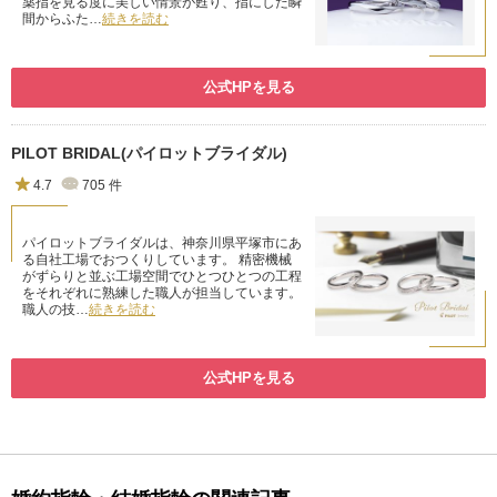
薬指を見る度に美しい情景が甦り、指にした瞬
間からふた…
続きを読む
公式HPを見る
PILOT BRIDAL(パイロットブライダル)
4.7
705
件
パイロットブライダルは、神奈川県平塚市にあ
る自社工場でおつくりしています。 精密機械
がずらりと並ぶ工場空間でひとつひとつの工程
をそれぞれに熟練した職人が担当しています。
職人の技…
続きを読む
公式HPを見る