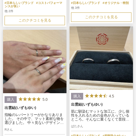
きで角度を変えると上下光沢が出る
に自分の手に馴染んで着け心地の良
#日本らしいブランド
#コストパフォーマ
#日本らしいブランド
#オリジナル・特別
デザインです。見た目はシンプルで
さを際立たせます。そもそも素材が
ンスが良い
他 3件
すがとても気に入っています。 実際
とても滑らかで、指輪をつけてる！
他 2件
に着けてみると着け心地がとても良
という感覚があまりないので日常使
このクチコミを見る
いです。
いとしてもとても期待できる指輪だ
このクチコミを見る
と思います。
4.5
購入
5.0
購入
出雲結(いずもゆい)
出雲結(いずもゆい)
肌に馴染むマットな加工に、少し個
指輪のレパートリーがかなりありま
性を入れるための金色が入っている
した。 その中で、マット素材な物を
ところ。そんなに重くなくて普段使
選びました。 中々見ないデザインな
いに抵抗がない。指輪どころかアク
のでとても惹かれて、一目惚れで即
ばたさん
セサリーをつけたことのない私でも
Rさん
決しました。 刻印もかなりの数で
抵抗なく購入できた。これから普段
き、自分たちだけのオリジナル指輪
使いしていきたいと思える。
#日本らしいブランド
#肌馴染みがいい