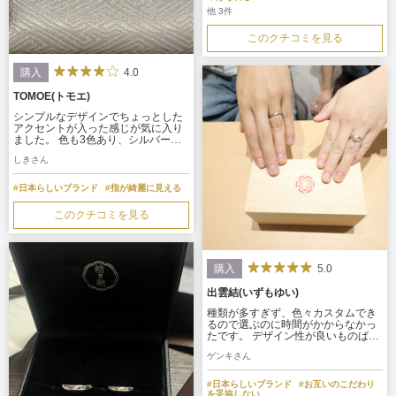
も入れることができとても喜んでい
他 3件
た。 予算も多くは検討していなかっ
たので、値段もちょうど良く購入す
このクチコミを見る
ることができた。
4.0
購入
TOMOE(トモエ)
シンプルなデザインでちょっとした
アクセントが入った感じが気に入り
ました。 色も3色あり、シルバーゴ
ールドとピンクゴールドでとても迷
しきさん
いましたが、シルバーの指輪つけて
ます！感が嫌だったので、ピンクゴ
ールドにしました。 指の色と馴染む
#日本らしいブランド
#指が綺麗に見える
のでそんなに主張することなくつけ
れるので気に入っています。
このクチコミを見る
5.0
購入
出雲結(いずもゆい)
種類が多すぎず、色々カスタムでき
るので選ぶのに時間がかからなかっ
たです。 デザイン性が良いものばか
りでした。 風結の婚約指輪を最初に
ゲンキさん
選んだ際、結婚指輪は別のタイプか
迷いましたが、担当して頂いた方に
相談し、同じ風結にしました。満足
#日本らしいブランド
#お互いのこだわり
してます
を妥協しない