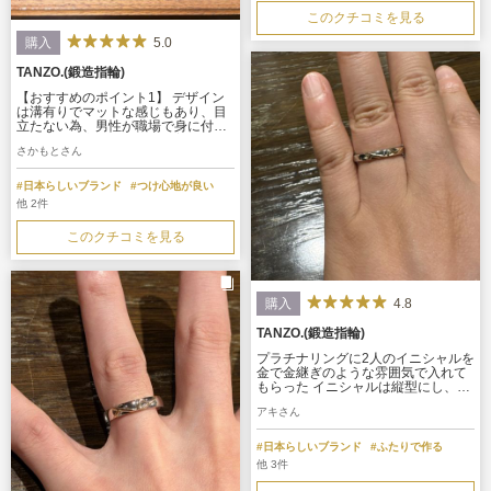
このクチコミを見る
5.0
購入
TANZO.(鍛造指輪)
【おすすめのポイント1】 デザイン
は溝有りでマットな感じもあり、目
立たない為、男性が職場で身に付け
ていても目立たないので、普段使い
さかもとさん
もしやすい。 【おすすめのポイント
2】 男女問わずにダイヤにこだわら
ずキラキラした指輪を作ることがで
#日本らしいブランド
#つけ心地が良い
きる。
他 2件
このクチコミを見る
4.8
購入
TANZO.(鍛造指輪)
プラチナリングに2人のイニシャルを
金で金継ぎのような雰囲気で入れて
もらった イニシャルは縦型にし、ま
たデフォルメしたかたちを自分で簡
アキさん
単なデザイン画をある程度描いたも
のをわたし、出来そうか電話も含め
て相談させていただきました
#日本らしいブランド
#ふたりで作る
他 3件