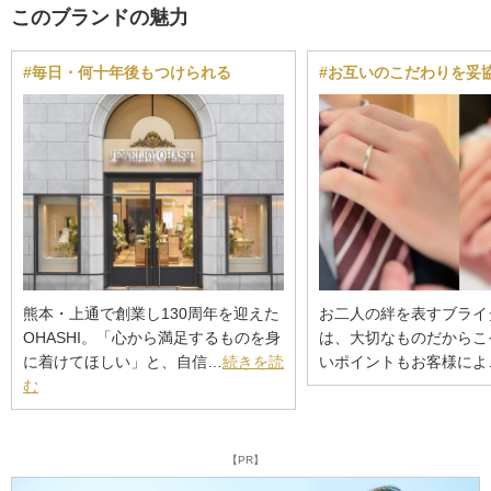
このブランドの魅力
#毎日・何十年後もつけられる
#お互いのこだわりを妥
熊本・上通で創業し130周年を迎えた
お二人の絆を表すブライ
OHASHI。「心から満足するものを身
は、大切なものだからこ
に着けてほしい」と、自信…
続きを読
いポイントもお客様によ
む
【PR】