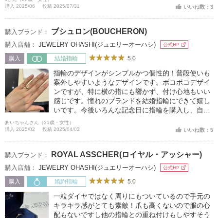
購入 2025/06
投稿 2025/07/31
いいね数：3
ブシュロン(BOUCHERON)
購入ブランド：
購入店舗：
JEWELRY OHASHI(ジュエリーオーハシ)
公式HP
5.0
購入
結婚指輪
指輪のデザインがシンプルかつ個性的！普段使いも
案外しやすいようなデザインです。ボコボコデザイ
ンですが、特に横の指にも響かず、付け心地もいい
感じです。憧れのブランドを結婚指輪にできて嬉し
いです。今後いろんな記念日に指輪を購入し、自分
だけのブシュロンの重ね付けを楽しみたいです♪
あいちゃんさん（31歳・女性）
購入 2025/02
投稿 2025/04/02
いいね数：5
ROYAL ASSCHER(ロイヤル・アッシャー)
購入ブランド：
購入店舗：
JEWELRY OHASHI(ジュエリーオーハシ)
公式HP
5.0
購入
婚約指輪
一粒ダイヤではなく周りにもついているので手元の
キラキラ感がとても素敵！爪も高くないので服の心
配もないですし他の指輪との重ね付けもしやすそう