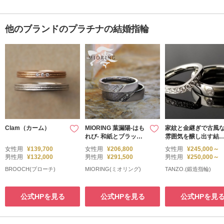
他のブランドのプラチナの結婚指輪
Clam（カーム）
MIORING 葉漏陽-はも
家紋と金継ぎで古風
れび- 和紙とブラック
雰囲気を醸し出す結
の結婚指輪
指輪
女性用
¥139,700
女性用
¥206,800
女性用
¥245,000～
男性用
¥132,000
男性用
¥291,500
男性用
¥250,000～
BROOCH(ブローチ)
MIORING(ミオリング)
TANZO.(鍛造指輪)
公式HPを見る
公式HPを見る
公式HPを見