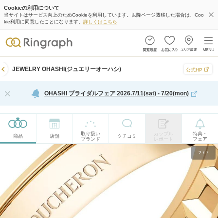
Cookieの利用について
当サイトはサービス向上のためCookieを利用しています。以降ページ遷移した場合は、Coo
kie利用に同意したことになります。
詳しくはこちら
JEWELRY OHASHI(ジュエリーオーハシ)
公式HP
OHASHI ブライダルフェア 2026.7/11(sat) - 7/20(mon)
取り扱い
カップル
特典・
商品
店舗
クチコミ
ブランド
レポート
フェア
2
/
7