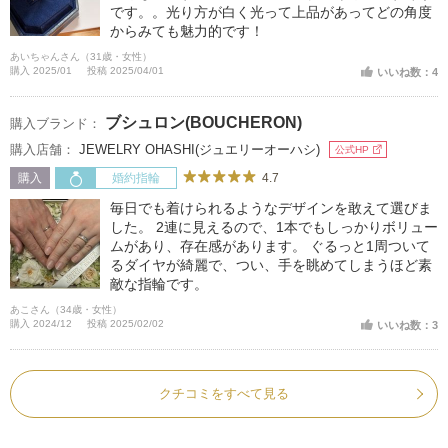
です。。光り方が白く光って上品があってどの角度
からみても魅力的です！
あいちゃんさん（31歳・女性）
購入 2025/01
投稿 2025/04/01
いいね数：4
ブシュロン(BOUCHERON)
購入ブランド：
購入店舗：
JEWELRY OHASHI(ジュエリーオーハシ)
公式HP
4.7
購入
婚約指輪
毎日でも着けられるようなデザインを敢えて選びま
した。 2連に見えるので、1本でもしっかりボリュー
ムがあり、存在感があります。 ぐるっと1周ついて
るダイヤが綺麗で、つい、手を眺めてしまうほど素
敵な指輪です。
あこさん（34歳・女性）
購入 2024/12
投稿 2025/02/02
いいね数：3
クチコミをすべて見る