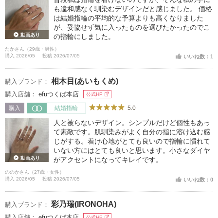
も違和感なく馴染むデザインだと感じました。 価格
は結婚指輪の平均的な予算よりも高くなりました
が、妥協せず気に入ったものを選びたかったのでこ
動画あり
の指輪にしました。
たかさん（29歳・男性）
購入 2026/05
投稿 2026/07/05
いいね数：1
相木目(あいもくめ)
購入ブランド：
購入店舗：
efuつくば本店
公式HP
5.0
購入
結婚指輪
人と被らないデザイン。シンプルだけど個性もあっ
て素敵です。肌馴染みがよく自分の指に溶け込む感
じがする。着け心地がとても良いので指輪に慣れて
いない方にはとても良いと思います。小さなダイヤ
動画あり
がアクセントになってキレイです。
ののかさん（27歳・女性）
購入 2026/05
投稿 2026/07/05
いいね数：0
彩乃瑞(IRONOHA)
購入ブランド：
購入店舗：
efuつくば本店
公式HP