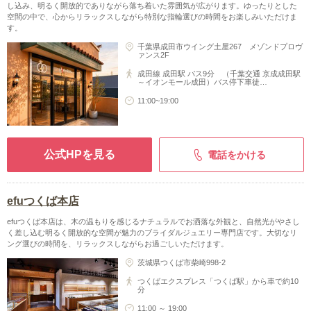
し込み、明るく開放的でありながら落ち着いた雰囲気が広がります。ゆったりとした
空間の中で、心からリラックスしながら特別な指輪選びの時間をお楽しみいただけま
す。
千葉県成田市ウイング土屋267 メゾンドプロヴ
ァンス2F
成田線 成田駅 バス9分 （千葉交通 京成成田駅
～イオンモール成田）バス停下車徒…
11:00~19:00
公式HPを見る
電話をかける
efuつくば本店
efuつくば本店は、木の温もりを感じるナチュラルでお洒落な外観と、自然光がやさし
く差し込む明るく開放的な空間が魅力のブライダルジュエリー専門店です。大切なリ
ング選びの時間を、リラックスしながらお過ごしいただけます。
茨城県つくば市柴崎998-2
つくばエクスプレス「つくば駅」から車で約10
分
11:00 ～ 19:00