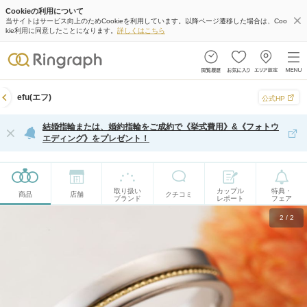
Cookieの利用について
当サイトはサービス向上のためCookieを利用しています。以降ページ遷移した場合は、Coo
kie利用に同意したことになります。
詳しくはこちら
efu(エフ)
公式HP
結婚指輪または、婚約指輪をご成約で《挙式費用》&《フォトウ
エディング》をプレゼント！
取り扱い
カップル
特典・
商品
店舗
クチコミ
ブランド
レポート
フェア
2
/
2