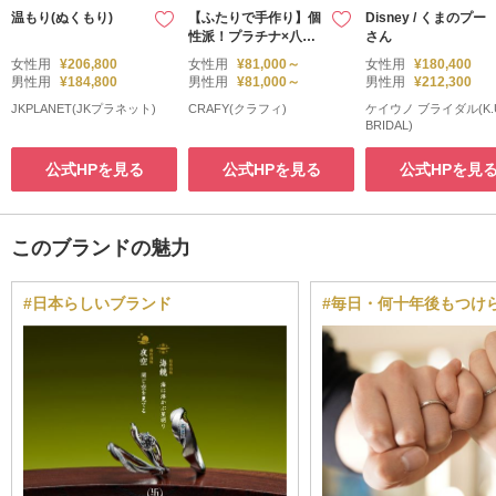
温もり(ぬくもり)
【ふたりで手作り】個
Disney / くまのプー
性派！プラチナ×八光
さん
留めの印台リング
女性用
¥206,800
女性用
¥81,000～
女性用
¥180,400
男性用
¥184,800
男性用
¥81,000～
男性用
¥212,300
JKPLANET(JKプラネット)
CRAFY(クラフィ)
ケイウノ ブライダル(K.
BRIDAL)
公式HPを見る
公式HPを見る
公式HPを見
このブランドの魅力
#日本らしいブランド
#毎日・何十年後もつけ