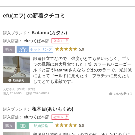
efu(エフ) の新着クチコミ
Katamu(カタム)
購入ブランド：
購入店舗：
efuつくば本店
公式HP
5.0
購入
セットリング
鍛造仕立てなので、強度がとても良いらしく、ゴリ
ラの旦那はお大興奮でした！笑 カラーもハニーゴー
ルドと言うkatamuさんならではのカラーで、光加減
によってゴールドに見えたり、プラチナに見えたり
動画あり
してとても素敵です。
えなさん（29歳・女性）
購入 2026/05
投稿 2026/08/02
いいね数：1
相木目(あいもくめ)
購入ブランド：
購入店舗：
efuつくば本店
公式HP
5.0
購入
結婚指輪
普段私は指輪を着けないのですが、そんな私の手に