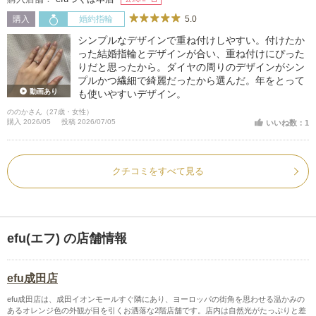
5.0
購入
婚約指輪
シンプルなデザインで重ね付けしやすい。付けたか
った結婚指輪とデザインが合い、重ね付けにぴった
りだと思ったから。ダイヤの周りのデザインがシン
プルかつ繊細で綺麗だったから選んだ。年をとって
動画あり
も使いやすいデザイン。
ののかさん（27歳・女性）
購入 2026/05
投稿 2026/07/05
いいね数：1
クチコミをすべて見る
efu(エフ) の店舗情報
efu成田店
efu成田店は、成田イオンモールすぐ隣にあり、ヨーロッパの街角を思わせる温かみの
あるオレンジ色の外観が目を引くお洒落な2階店舗です。店内は自然光がたっぷりと差