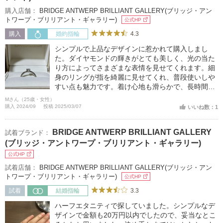
購入店舗：
BRIDGE ANTWERP BRILLIANT GALLERY(ブリッジ・アン
トワープ・ブリリアント・ギャラリー)
公式HP
4.3
購入
婚約指輪
シンプルで上品なデザインに惹かれて購入しまし
た。ダイヤモンドの輝きがとても美しく、光の当た
り方によってさまざまな表情を見せてくれます。細
身のリングが指を綺麗に見せてくれ、普段使いしや
すい点も魅力です。着け心地も滑らかで、長時間つ
けていても違和感がありません。一生大切にしたい
Mさん（25歳・女性）
と思える素敵な指輪に出会えて本当に良かったで
購入 2024/09
投稿 2025/03/07
いいね数：1
す。
BRIDGE ANTWERP BRILLIANT GALLERY
試着ブランド：
(ブリッジ・アントワープ・ブリリアント・ギャラリー)
公式HP
試着店舗：
BRIDGE ANTWERP BRILLIANT GALLERY(ブリッジ・アン
トワープ・ブリリアント・ギャラリー)
公式HP
3.3
試着
結婚指輪
ハーフエタニティで探していました。シンプルなデ
ザインで金額も20万円以内でしたので、妥当なとこ