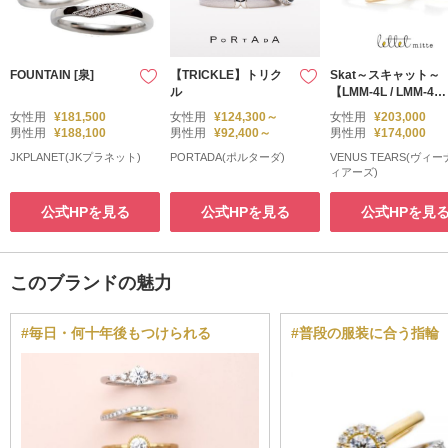
FOUNTAIN [泉]
【TRICKLE】トリク
Skat～スキャット～
ル
【LMM-4L / LMM-4
M】
女性用
¥181,500
女性用
¥124,300～
女性用
¥203,000
男性用
¥188,100
男性用
¥92,400～
男性用
¥174,000
JKPLANET(JKプラネット)
PORTADA(ポルターダ)
VENUS TEARS(ヴィ
ィアーズ)
公式HPを見る
公式HPを見る
公式HPを見
このブランドの魅力
#毎日・何十年後もつけられる
#普段の服装に合う指輪