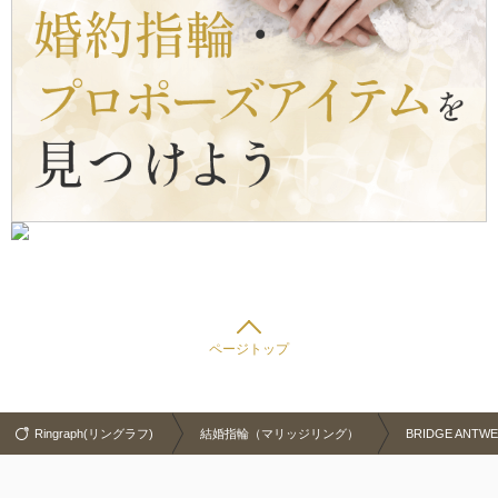
ページトップ
Ringraph(リングラフ)
結婚指輪（マリッジリング）
BRIDGE ANT