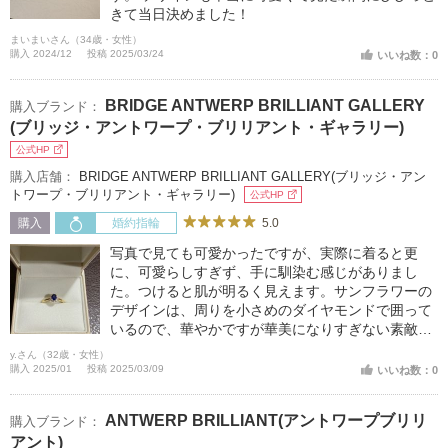
きて当日決めました！
まいまいさん（34歳・女性）
購入 2024/12
投稿 2025/03/24
いいね数：0
BRIDGE ANTWERP BRILLIANT GALLERY
購入ブランド：
(ブリッジ・アントワープ・ブリリアント・ギャラリー)
公式HP
購入店舗：
BRIDGE ANTWERP BRILLIANT GALLERY(ブリッジ・アン
トワープ・ブリリアント・ギャラリー)
公式HP
5.0
購入
婚約指輪
写真で見ても可愛かったですが、実際に着ると更
に、可愛らしすぎず、手に馴染む感じがありまし
た。つけると肌が明るく見えます。サンフラワーの
デザインは、周りを小さめのダイヤモンドで囲って
いるので、華やかですが華美になりすぎない素敵な
デザインだと思います。
y.さん（32歳・女性）
購入 2025/01
投稿 2025/03/09
いいね数：0
ANTWERP BRILLIANT(アントワープブリリ
購入ブランド：
アント)