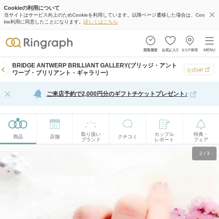
Cookieの利用について
当サイトはサービス向上のためCookieを利用しています。以降ページ遷移した場合は、Coo
kie利用に同意したことになります。
詳しくはこちら
BRIDGE ANTWERP BRILLIANT GALLERY(ブリッジ・アント
公式HP
ワープ・ブリリアント・ギャラリー)
ご来店予約で2,000円分のギフトチケットプレゼント♪
取り扱い
カップル
特典・
商品
店舗
クチコミ
ブランド
レポート
フェア
2
/
3