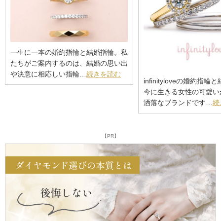
一生に一本の婚約指輪と結婚指輪。私
たちがご案内するのは、結婚の思い出
や決意に相応しい指輪…
続きを読む
infinityloveの婚約指
今に生きる女性の可愛い
洒落なブランドです…
続
【PR】