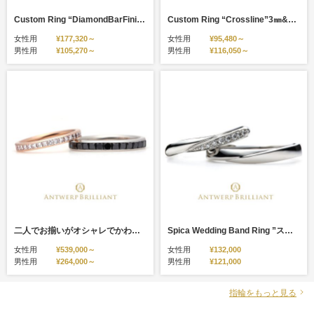
Custom Ring “DiamondBarFinish&Crown Setting”3㎜&2㎜ カスタムリング ダイヤモンドバー＆クラウンセティング 3㎜&2㎜
Custom Ring “Crossline”3㎜&2㎜ カスタムリング クロスライン 3㎜&2㎜
女性用
¥177,320～
女性用
¥95,480～
男性用
¥105,270～
男性用
¥116,050～
二人でお揃いがオシャレでかわいいプリンセスカットのエタニティリング Star Ray（結婚指輪）
Spica Wedding Band Ring ”スピカ”ウエディングバンド リング
女性用
¥539,000～
女性用
¥132,000
男性用
¥264,000～
男性用
¥121,000
指輪をもっと見る