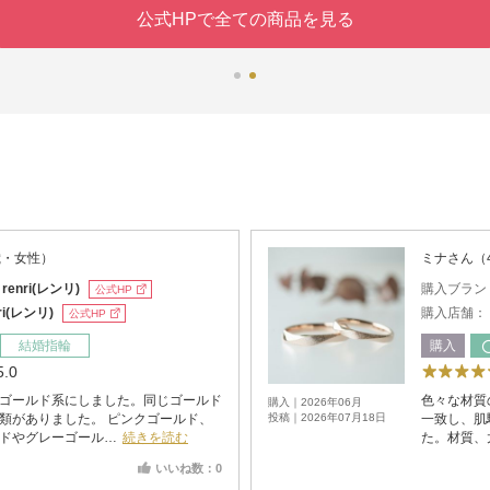
公式HPで全ての商品を見る
歳・女性）
ミナさん（
：
renri(レンリ)
購入ブラン
公式HP
nri(レンリ)
購入店舗：
公式HP
結婚指輪
購入
5.0
ゴールド系にしました。同じゴールド
色々な材質
購入｜2026年06月
類がありました。 ピンクゴールド、
投稿｜2026年07月18日
一致し、肌
ドやグレーゴール…
続きを読む
た。材質、
いいね数：0