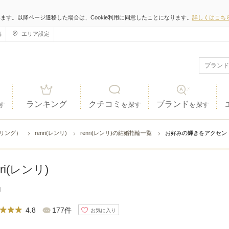
います。以降ページ遷移した場合は、Cookie利用に同意したことになります。
詳しくはこち
稿
エリア設定
ランキング
クチコミ
ブランド
す
を探す
を探す
ジリング）
renri(レンリ)
renri(レンリ)の結婚指輪一覧
お好みの輝きをアクセン
nri(レンリ)
リ
4.8
177件
お気に入り