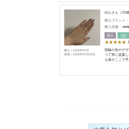
ゆんさん（29
購入ブランド
購入店舗：
re
購入
指輪の色やデザ
購入｜2026年05月
投稿｜2026年07月09日
つ丁寧に提案し
も彼がここで手