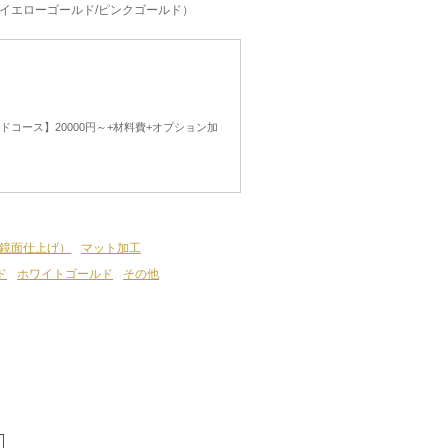
/イエローゴールド/ピンクゴールド）
ドコース】20000円～+材料費+オプション加
鏡面仕上げ）
マット加工
ド
ホワイトゴールド
その他