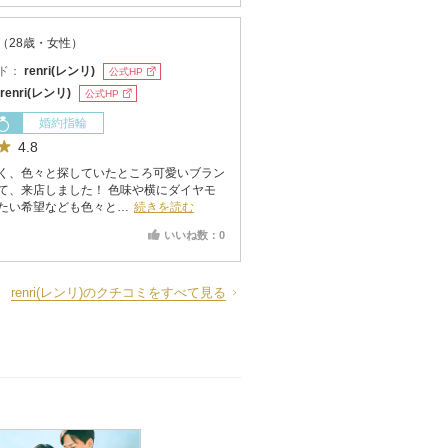
（28歳・女性）
ド：
renri(レンリ)
公式HP
renri(レンリ)
公式HP
婚約指輪
4.8
く、色々と探していたところ可愛いブラン
て、来店しました！ 色味や横にダイヤモ
たい希望なども色々と…
続きを読む
いいね数：0
renri(レンリ)のクチコミをすべて見る