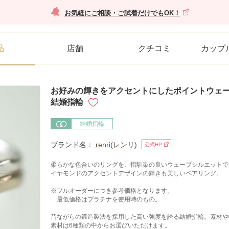
お気軽にご相談・ご試着だけでもOK！
品
店舗
クチコミ
カップ
お好みの輝きをアクセントにしたポイントウェーブデ
結婚指輪
結婚指輪
ブランド名：
renri(レンリ)
公式HP
柔らかな色合いのリングを、指馴染の良いウェーブシルエットで
イヤモンドのアクセントデザインの輝きも美しいペアリング。
※フルオーダーにつき参考価格となります。
最低価格はプラチナを使用時のもの。
昔ながらの鍛造製法を採用した高い強度を誇る結婚指輪。素材や
素材は6種類の中からお選びいただけます。