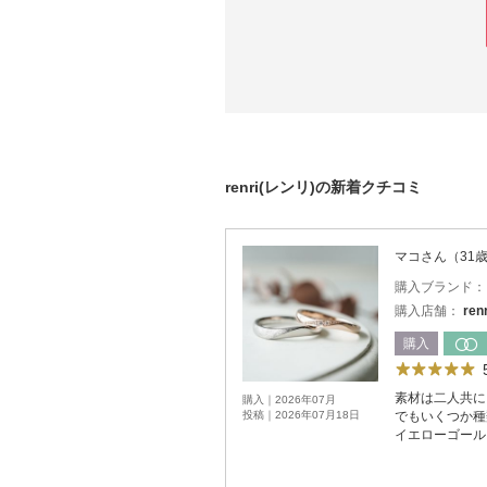
renri(レンリ)の新着クチコミ
マコさん（31
購入ブランド
購入店舗：
re
購入
素材は二人共に
購入｜2026年07月
投稿｜2026年07月18日
でもいくつか種
イエローゴール