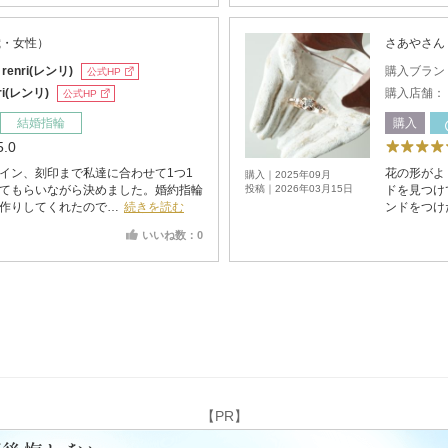
歳・女性）
さあやさん
：
renri(レンリ)
購入ブラン
公式HP
nri(レンリ)
購入店舗：
公式HP
結婚指輪
購入
5.0
イン、刻印まで私達に合わせて1つ1
花の形がよ
購入｜2025年09月
てもらいながら決めました。婚約指輪
投稿｜2026年03月15日
ドを見つけ
作りしてくれたので…
続きを読む
ンドをつけ
いいね数：0
【PR】