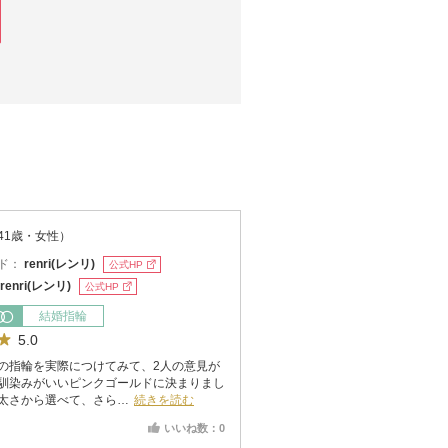
41歳・女性）
ド：
renri(レンリ)
公式HP
renri(レンリ)
公式HP
結婚指輪
5.0
の指輪を実際につけてみて、2人の意見が
馴染みがいいピンクゴールドに決まりまし
太さから選べて、さら…
続きを読む
いいね数：0