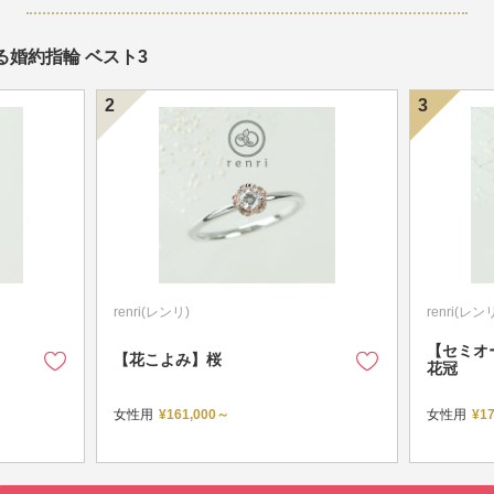
する婚約指輪 ベスト3
renri(レンリ)
renri(レン
【セミオ
【花こよみ】桜
花冠
女性用
¥161,000～
女性用
¥17