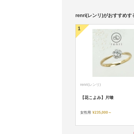
renri(レンリ)がおすすめ
nri(レンリ)
renri(レンリ)
ォルムを楽しむ、流動的なメビ
【花こよみ】片喰
スデザインリング
性用
¥213,000～
女性用
¥235,000～
性用
¥174,000～