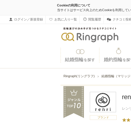
Cookieの利用について
当サイトはサービス向上のためCookieを利用して
ログイン／新規登録
お気に入り一覧
閲覧履歴
クチコミ投
結婚指輪
婚約指輪
を探す
を探
Ringraph(リングラフ)
結婚指輪（マリッ
re
レン
ブランド