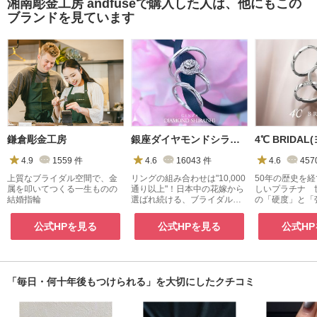
湘南彫金工房 andfuseで購入した人は、他にもこの
ブランドを見ています
鎌倉彫金工房
銀座ダイヤモンドシライシ
4.9
1559
件
4.6
16043
件
4.6
457
上質なブライダル空間で、金
リングの組み合わせは"10,000
50年の歴史を
属を叩いてつくる一生ものの
通り以上"！日本中の花嫁から
しいプラチナ 
結婚指輪
選ばれ続ける、ブライダルジ
の「硬度」と「
ュエリー専門店
『４℃プレミア
公式HPを見る
公式HPを見る
公式H
「毎日・何十年後もつけられる」を大切にしたクチコミ