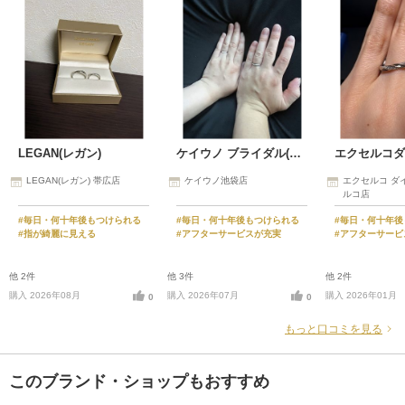
LEGAN(レガン)
ケイウノ ブライダル(K.UNO BRIDAL)
LEGAN(レガン) 帯広店
ケイウノ池袋店
エクセルコ ダ
ルコ店
#毎日・何十年後もつけられる
#毎日・何十年後もつけられる
#毎日・何十年後
#指が綺麗に見える
#アフターサービスが充実
#アフターサービ
他 2件
他 3件
他 2件
購入 2026年08月
購入 2026年07月
購入 2026年01月
0
0
もっと口コミを見る
このブランド・ショップもおすすめ