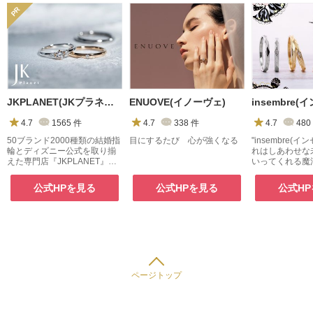
JKPLANET(JKプラネット)
ENUOVE(イノーヴェ)
insembre
4.7
1565
件
4.7
338
件
4.7
480
50ブランド2000種類の結婚指
目にするたび 心が強くなる
"insembre(
輪とディズニー公式を取り揃
れはしあわせな
えた専門店『JKPLANET』。
いってくれる魔
銀座・表参道原宿・上野御徒
センブレの刻印
町・横浜・大宮・大阪梅田・
を身につければ
公式HPを見る
公式HPを見る
公式H
京都・名古屋栄・福岡天神・
グがしあわせな
熊本・宮崎・鹿児島で展開
くれる♪
中。
ページトップ