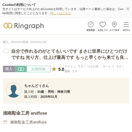
Cookieの利用について
当サイトはサービス向上のためCookieを利用しています。以降ページ遷移した場合は、Coo
kie利用に同意したことになります。
詳しくはこちら
購入
2025/01
投稿
2025/01/28
自分で作れるのがとてもいいです まさに世界にひとつだけ
ですね 光り方、仕上げ最高です もっと早くから来ても良か
った いろんな角度から写真や動画…
デザイン
5.0
つけ心地
-
サービス
5.0
5.0
購入
結婚指輪
価格
5.0
ちゃんどぅさん
購入時
30歳
男性
神奈川県
購入時期
2025年01月
湘南彫金工房 andfuse
湘南彫金工房andfuse