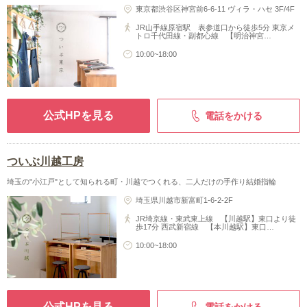
東京都渋谷区神宮前6-6-11 ヴィラ・ハセ 3F/4F
JR山手線原宿駅 表参道口から徒歩5分 東京メ
トロ千代田線・副都心線 【明治神宮…
10:00~18:00
公式HPを見る
電話をかける
ついぶ川越工房
埼玉の"小江戸"として知られる町・川越でつくれる、二人だけの手作り結婚指輪
埼玉県川越市新富町1-6-2-2F
JR埼京線・東武東上線 【川越駅】東口より徒
歩17分 西武新宿線 【本川越駅】東口…
10:00~18:00
公式HPを見る