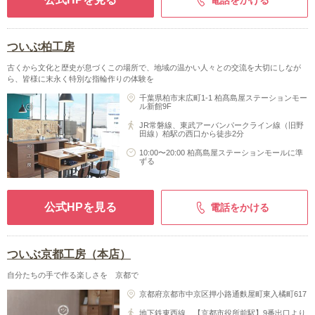
電話をかける
ついぶ柏工房
古くから文化と歴史が息づくこの場所で、地域の温かい人々との交流を大切にしなが
ら、皆様に末永く特別な指輪作りの体験を
千葉県柏市末広町1-1 柏髙島屋ステーションモー
ル新館9F
JR常磐線、東武アーバンパークライン線（旧野
田線）柏駅の西口から徒歩2分
10:00〜20:00 柏髙島屋ステーションモールに準
ずる
公式HPを見る
電話をかける
ついぶ京都工房（本店）
自分たちの手で作る楽しさを 京都で
京都府京都市中京区押小路通麩屋町東入橘町617
地下鉄東西線 【京都市役所前駅】9番出口より