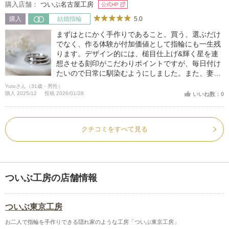
購入店舗：
ついぶ名古屋工房
公式HP
5.0
購入
結婚指輪
まずはとにかく手作りであること。買う、選ぶだけ
でなく、作る体験が付加価値として指輪にも一生残
ります。デザイン的には、槌目仕上げ&輝く星を連
想させる刻印がこだわりポイントですが、毎日付け
たいので日常に馴染むようにしました。また、妻の
リングにはダイヤを入れました。
Yutoさん（31歳・男性）
購入 2025/12
投稿 2026/01/28
いいね数：0
クチコミをすべて見る
ついぶ工房の店舗情報
ついぶ東京工房
お二人で指輪を手作りできる隠れ家のような工房「ついぶ東京工房」