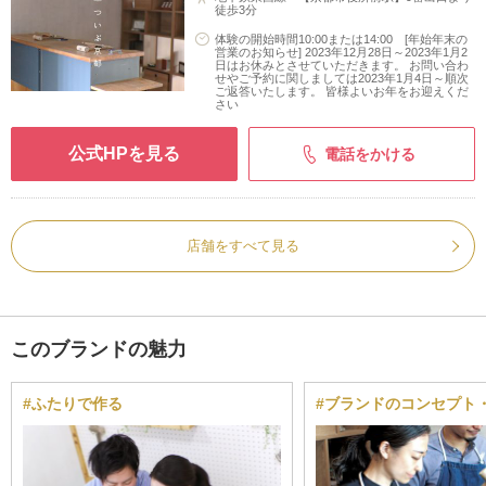
徒歩3分
体験の開始時間10:00または14:00 [年始年末の
営業のお知らせ] 2023年12月28日～2023年1月2
日はお休みとさせていただきます。 お問い合わ
せやご予約に関しましては2023年1月4日～順次
ご返答いたします。 皆様よいお年をお迎えくだ
さい
公式HPを見る
電話をかける
店舗をすべて見る
このブランドの魅力
#ふたりで作る
#ブランドのコンセプト