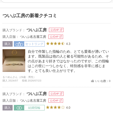
ついぶ工房の新着クチコミ
ついぶ工房
購入ブランド：
公式HP
購入店舗：
ついぶ名古屋工房
公式HP
4.3
購入
セットリング
自分で作製した指輪のため、とても愛着が湧いてい
ます。既製品は他の人と被る可能性があるため、そ
の点があまり好きではなかったのですが、この指輪
はこの世に一つしかなく、特別感を非常に感じま
す。とても良い仕上がりです。
るーめんさん（29歳・男性）
購入 2024/07
投稿 2026/07/23
いいね数：0
ついぶ工房
購入ブランド：
公式HP
購入店舗：
ついぶ名古屋工房
公式HP
4.0
購入
結婚指輪