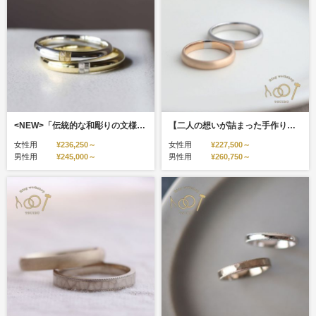
<NEW>「伝統的な和彫りの文様に二人の想いを込めて」二人の指輪を一部交換したシェアマリッジリング
【二人の想いが詰まった手作り結婚指輪】プラチナ/K18イエローゴールド・甲丸型・コンビリング・マット仕上げ
女性用
¥236,250～
女性用
¥227,500～
男性用
¥245,000～
男性用
¥260,750～