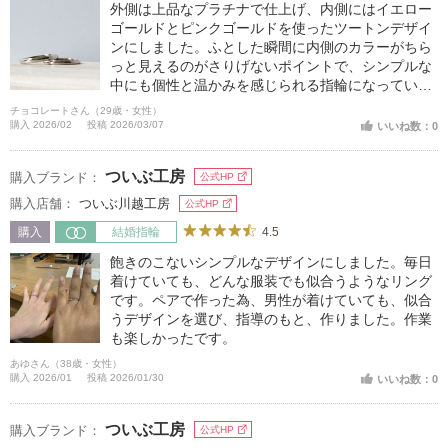
外側は上品なプラチナで仕上げ、内側にはイエロー
ゴールドとピンクゴールドを使ったツートンデザイ
ンにしました。ふとした瞬間に内側のカラーがちら
っと見えるのがさりげないポイントで、シンプルな
中にも個性と温かみを感じられる指輪になっていま
す。普段は落ち着いた印象ですが、手元を動かした
チョコレートさん（29歳・女性）
ときに見える色合いが特別感を演出してくれるとこ
購入 2026/02
投稿 2026/03/07
いいね数：0
ろがお気に入りです。
ついぶ工房
購入ブランド：
公式HP
購入店舗：
ついぶ川越工房
公式HP
4.5
購入
結婚指輪
飽きのこないシンプルなデザインにしました。毎日
着けていても、どんな服装でも似合うようなリング
です。ペアで作った為、男性が着けていても、似合
うデザインを選び、指導のもと、作りました。作業
も楽しかったです。
あゆさん（38歳・女性）
購入 2026/01
投稿 2026/01/30
いいね数：0
ついぶ工房
購入ブランド：
公式HP