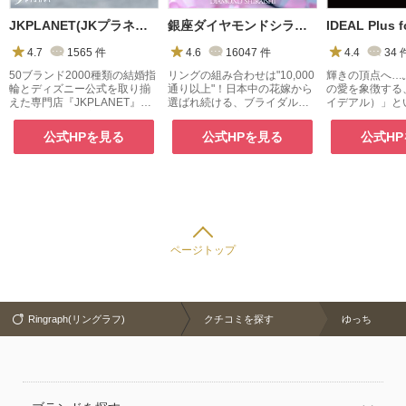
JKPLANET(JKプラネット)
銀座ダイヤモンドシライシ
4.7
1565
件
4.6
16047
件
4.4
34
50ブランド2000種類の結婚指
リングの組み合わせは"10,000
輝きの頂点へ…
輪とディズニー公式を取り揃
通り以上"！日本中の花嫁から
の愛を象徴する
えた専門店『JKPLANET』。
選ばれ続ける、ブライダルジ
イデアル）」と
銀座・表参道原宿・上野御徒
ュエリー専門店
町・横浜・大宮・大阪梅田・
公式HPを見る
公式HPを見る
公式H
京都・名古屋栄・福岡天神・
熊本・宮崎・鹿児島で展開
中。
ページトップ
Ringraph(リングラフ)
クチコミを探す
ゆっち