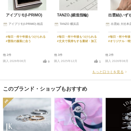
アイプリモ(I-PRIMO)
TANZO.(鍛造指輪)
出雲結(いず
アイプリモ(I-PRIMO) 柏店
TANZO 横浜店
出雲結 大社本
#毎日・何十年後もつけられる
#毎日・何十年後もつけられる
#毎日・何十年後
#普段の服装に合う
#丈夫で長持ちする素材・加工
#オリジナル・特
他 2件
他 3件
他 2件
購入 2026年08月
購入 2025年12月
購入 2026年08月
0
1
もっと口コミを見る
このブランド・ショップもおすすめ