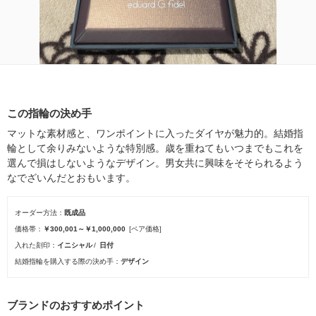
この指輪の決め手
マットな素材感と、ワンポイントに入ったダイヤが魅力的。結婚指
輪として余りみないような特別感。歳を重ねてもいつまでもこれを
選んで損はしないようなデザイン。男女共に興味をそそられるよう
なでざいんだとおもいます。
オーダー方法
既成品
価格帯
￥300,001～￥1,000,000
[ペア価格]
入れた刻印
イニシャル
日付
結婚指輪を購入する際の決め手
デザイン
ブランドのおすすめポイント