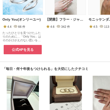
Only You(オンリーユー)
【閉業】フラー・ジャコー(FURRER-JACOT)
4.4
66
件
4.6
342
件
4.5
113
たったひとりを見つけたふた
りのために…「Only You」は
そのかけがえのない思いをず
っと輝く指輪に込めた、ブラ
イダルジュエリーです。
公式HPを見る
「毎日・何十年後もつけられる」を大切にしたクチコミ