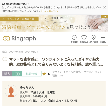
Cookieの利用について
当サイトはサービス向上のためCookieを利用しています。以降ページ遷移した場合は、Coo
kie利用に同意したことになります。
詳しくはこちら
購入
2024/04
投稿
2024/06/24
マットな素材感と、ワンポイントに入ったダイヤが魅力
的。結婚指輪として余りみないような特別感。歳を重ねて
もいつまでもこれを選んで損はしないよ…
デザイン
5.0
つけ心地
-
サービス
5.0
4.3
購入
結婚指輪
価格
3.0
ゆっちさん
購入時
23歳
女性
北海道
購入時期
2024年04月
指タイプ
短い
太い
色白
ふっくらしている