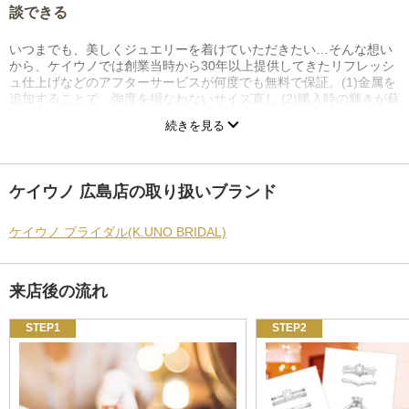
談できる
いつまでも、美しくジュエリーを着けていただきたい…そんな想い
から、ケイウノでは創業当時から30年以上提供してきたリフレッシ
ュ仕上げなどのアフターサービスが何度でも無料で保証。(1)金属を
追加することで、強度を損なわないサイズ直し (2)購入時の輝きが蘇
る新品仕上げ (3)経年での歪みを直す変形・石留め直しなど、オーダ
続きを見る
ー品質のアフターサービスをその場で相談でき、内容によってはそ
の場で受け取ることができます。
リングの内側に入っているK.UNOという刻印が保証書代わりなの
ケイウノ 広島店の取り扱いブランド
で、作った店舗以外でもその刻印を見せるだけで無料で何度でもア
フターサービスが受けられます。
ケイウノ ブライダル(K.UNO BRIDAL)
来店後の流れ