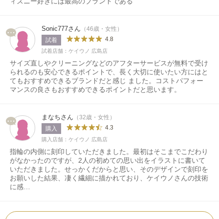
ィズニー好きには最高のブランドである
Sonic777さん
（46歳・女性）
4.8
試着
試着店舗：ケイウノ 広島店
サイズ直しやクリーニングなどのアフターサービスが無料で受け
られるのも安心できるポイントで、長く大切に使いたい方にはと
てもおすすめできるブランドだと感じ ました。コストパフォー
マンスの良さもおすすめできるポイントだと思います。
まなちさん
（32歳・女性）
4.3
購入
購入店舗：ケイウノ 広島店
指輪の内側に刻印していただきました。最初はそこまでこだわり
がなかったのですが、2人の初めての思い出をイラストに書いて
いただきました。せっかくだからと思い、そのデザインで刻印を
お願いした結果、凄く繊細に描かれており、ケイウノさんの技術
に感…