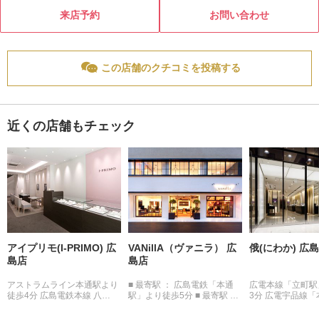
来店予約
お問い合わせ
この店舗のクチコミを投稿する
近くの店舗もチェック
アイプリモ(I-PRIMO) 広
VANillA（ヴァニラ） 広
俄(にわか) 広
島店
島店
アストラムライン本通駅より
■ 最寄駅 ： 広島電鉄「本通
広電本線「立町駅
徒歩4分 広島電鉄本線 八…
駅」より徒歩5分 ■ 最寄駅 …
3分 広電宇品線