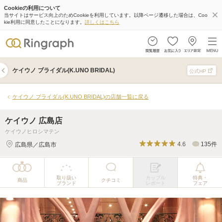
Cookieの利用について
ケイウノ 広島店
当サイトはサービス向上のためCookieを利用しています。以降ページ遷移した場合は、Coo
kie利用に同意したことになります。
詳しくはこちら
取り扱い
カップル
特典・
商品
クチコミ
ブランド
レポート
フェア
ケイウノ ブライダル(K.UNO BRIDAL)
公式HP
ケイウノ ブライダル(K.UNO BRIDAL)の店舗一覧に戻る
ケイウノ 広島店
ケイウノヒロシマテン
4.6
135件
広島県／広島市
取り扱い
カップル
特典・
商品
クチコミ
ブランド
レポート
フェア