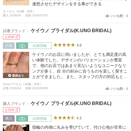
連想させたデザインをする事ができる
まーさん（24歳・女性）
購入 2026/05
投稿 2026/07/05
いいね数：0
ケイウノ ブライダル(K.UNO BRIDAL)
試着ブランド：
公式HP
4.8
試着
結婚指輪
ケイウノのお店に伺いましたが、とても満足度の高
い体験でした。デザインのバリエーションが豊富
で、他のお店ではあまり見ないようなユニークなリ
ングが多く、自 分の好みに合うものを楽しく探すこ
動画あり
とができました。 また、スタッフの方の対応もとて
も丁寧で親切で、こちらの希望をしっかり聞きなが
Sonic777さん（46歳・女性）
ら提案してくださるのが印象的でした。安心して相
試着 2026/04
投稿 2026/05/09
いいね数：0
談できる雰囲気があり、接客の 質の高さを感じまし
た。 価格についても、オーダーメイドやアレンジが
ケイウノ ブライダル(K.UNO BRIDAL)
購入ブランド：
可能でありながら、比較的良心的に感じました。自
社工房で一貫して製作しているため、既製品と同じ
公式HP
ような価格帯でオ ーダーできる点も魅力だと思いま
4.3
購入
結婚指輪
す。
指輪の内側に丸みを帯びていて、付け心地が非常に