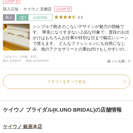
公式HP
購入店舗：
ケイウノ 京都店
公式HP
4.5
購入
結婚指輪
シンプルで飽きのこないデザインが魅力の指輪で
す。 華美になりすぎない上品な印象で、普段のお出
かけはもちろんお仕事や特別な日まで幅広いシーン
で使えます。 どんなファッションにも自然になじ
み、他のアクセサリーとの重ね付けもしやすいの
で、毎日気軽に身につけられるアイテムです。長く
つばきさん（26歳・女性）
愛用できる指輪だなと思います。
購入 2026/07
投稿 2026/08/03
いいね数：0
クチコミをすべて見る
ケイウノ ブライダル(K.UNO BRIDAL)の店舗情報
ケイウノ 銀座本店