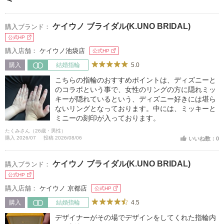
ケイウノ ブライダル(K.UNO BRIDAL)
購入ブランド：
公式HP
購入店舗：
ケイウノ池袋店
公式HP
5.0
購入
結婚指輪
こちらの指輪のおすすめポイントは、ディズニーと
のコラボという事で、女性のリングの方に隠れミッ
キーが隠れているという、ディズニー好きには堪ら
ないリングとなっております。中には、ミッキーと
ミニーの刻印が入っております。
たくみさん（26歳・男性）
購入 2026/07
投稿 2026/08/06
いいね数：0
ケイウノ ブライダル(K.UNO BRIDAL)
購入ブランド：
公式HP
購入店舗：
ケイウノ 京都店
公式HP
4.5
購入
結婚指輪
デザイナーがその場でデザインをしてくれた指輪内