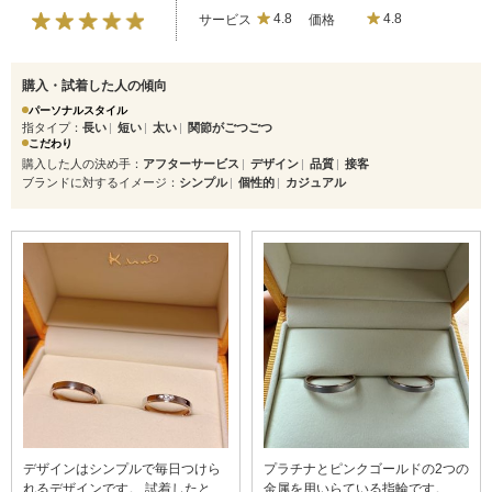
サービス
4.8
価格
4.8
購入・試着した人の傾向
パーソナルスタイル
指タイプ
長い
短い
太い
関節がごつごつ
こだわり
購入した人の決め手
アフターサービス
デザイン
品質
接客
ブランドに対するイメージ
シンプル
個性的
カジュアル
デザインはシンプルで毎日つけら
プラチナとピンクゴールドの2つの
れるデザインです。 試着したとき
金属を用いらている指輪です。見