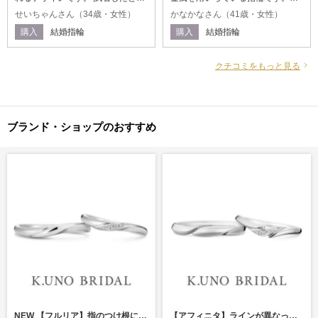
に、一目で気に入りました。 つけ
た目と色合いの2つあるので、毎日
せいちゃんさん（34歳・女性）
かなかなさん（41歳・女性）
た感じが1番しっくりきました。
飽きることなく、楽しめそうで
購入
結婚指輪
購入
結婚指輪
裏にピンクゴールドが入っている
す。また、オーダーメイドしたの
ので、とても肌なじみがいいで
で、他の指輪とも被らないため、
す。 新婦の方にはダイヤを3粒入
自分たちの理想とする指輪でし
クチコミをもっと見る
れてもらいました。ダイヤの留め
た。
方もデザイナーさんに描いてもら
いこだわることができました。
ブランド・ショップのおすすめ
NEW 【フルリア】指のつけ根に馴染むやわらかな曲線美を表現した結婚指輪
【アフィニタ】ラインが異なっていてもお揃い感のある結婚指輪