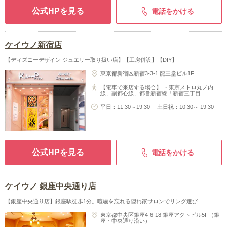
公式HPを見る
電話をかける
ケイウノ新宿店
【ディズニーデザイン ジュエリー取り扱い店】【工房併設】【DIY】
東京都新宿区新宿3-3-1 龍王堂ビル1F
【電車で来店する場合】 ・東京メトロ丸ノ内
線、副都心線、都営新宿線「新宿三丁目…
平日：11:30～19:30 土日祝：10:30～ 19:30
公式HPを見る
電話をかける
ケイウノ 銀座中央通り店
【銀座中央通り店】銀座駅徒歩1分。喧騒を忘れる隠れ家サロンでリング選び
東京都中央区銀座4-6-18 銀座アクトビル5F（銀
座・中央通り沿い）