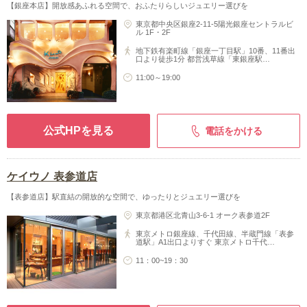
【銀座本店】開放感あふれる空間で、おふたりらしいジュエリー選びを
東京都中央区銀座2-11-5陽光銀座セントラルビ
ル 1F・2F
地下鉄有楽町線「銀座一丁目駅」10番、11番出
口より徒歩1分 都営浅草線「東銀座駅…
11:00～19:00
公式HPを見る
電話をかける
ケイウノ 表参道店
【表参道店】駅直結の開放的な空間で、ゆったりとジュエリー選びを
東京都港区北青山3-6-1 オーク表参道2F
東京メトロ銀座線、千代田線、半蔵門線「表参
道駅」A1出口よりすぐ 東京メトロ千代…
11：00~19：30