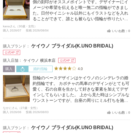
側の刻印がオススメポイントです。デザイナーにイ
メージや希望を伝えると唯一無二の指輪ができまし
た。日付やイニシャル以外にもイラストなどを入れ
ることができて、誰とも被らない指輪が作りたい人
にオススメ！！
kanaさん（30歳・女性）
購入 2026/07
投稿 2026/08/04
いいね数：0
ケイウノ ブライダル(K.UNO BRIDAL)
購入ブランド：
公式HP
購入店舗：
ケイウノ 横浜本店
公式HP
4.0
購入
婚約指輪
指輪のベースデザインはケイウノのシンデレラの婚
約指輪です。 カボチャの馬車のデザインがとても可
愛く、石の台座を生かして好きな要素を加えてデザ
インしてもらいました。 上から見た時はシンプルな
ワンストーンですが、台座の周りにミル打ちを施し
ていることもありかなりボリュームがあります。横
なかにさん（27歳・女性）
から見ると台座を包むようなデザインでありながら
購入 2026/06
投稿 2026/08/03
いいね数：0
下が空間なので、きらきら感を損なわずに可愛らし
さが出せました。
ケイウノ ブライダル(K.UNO BRIDAL)
購入ブランド：