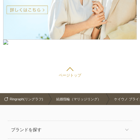
ページトップ
Ringraph(リングラフ)
結婚指輪（マリッジリング）
ケイウノ ブライダル
ブランドを探す