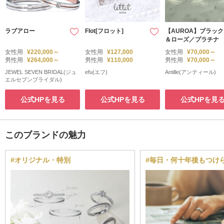
ラブアロー
Flot[フロット]
【AUROA】ブラック
＆ローズ／プラチナ
女性用
¥220,000～
女性用
¥127,000
女性用
¥70,000～
男性用
¥264,000～
男性用
¥110,000
男性用
¥70,000～
JEWEL SEVEN BRIDAL(ジュ
efu(エフ)
Antille(アンティール)
エルセブンブライダル)
公式HPを見る
公式HPを見る
公式HPを見
このブランドの魅力
#オリジナル・特別
#毎日・何十年後もつけ