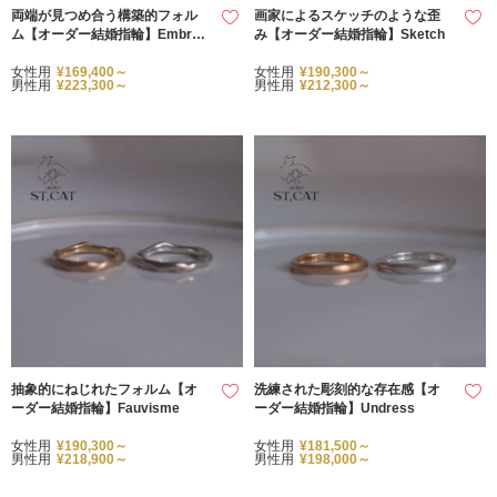
両端が見つめ合う構築的フォル
画家によるスケッチのような歪
ム【オーダー結婚指輪】Embrac
み【オーダー結婚指輪】Sketch
e
女性用
¥169,400～
女性用
¥190,300～
男性用
¥223,300～
男性用
¥212,300～
抽象的にねじれたフォルム【オ
洗練された彫刻的な存在感【オ
ーダー結婚指輪】Fauvisme
ーダー結婚指輪】Undress
女性用
¥190,300～
女性用
¥181,500～
男性用
¥218,900～
男性用
¥198,000～