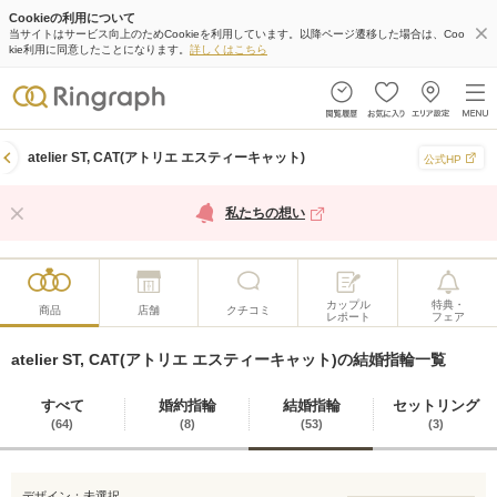
Cookieの利用について
当サイトはサービス向上のためCookieを利用しています。以降ページ遷移した場合は、Coo
kie利用に同意したことになります。
詳しくはこちら
atelier ST, CAT(アトリエ エスティーキャット)
公式HP
私たちの想い
カップル
特典・
商品
店舗
クチコミ
レポート
フェア
atelier ST, CAT(アトリエ エスティーキャット)の結婚指輪一覧
すべて
婚約指輪
結婚指輪
セットリング
(64)
(8)
(53)
(3)
デザイン：
未選択