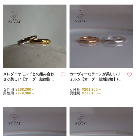
メレダイヤモンドとの組み合わ
カーヴィーなラインが美しいフ
せが美しい【オーダー結婚指
ォルム【オーダー結婚指輪】Fe
輪】槌目加工リング
mme
女性用
¥168,300～
女性用
¥201,300～
男性用
¥174,900～
男性用
¥232,100～