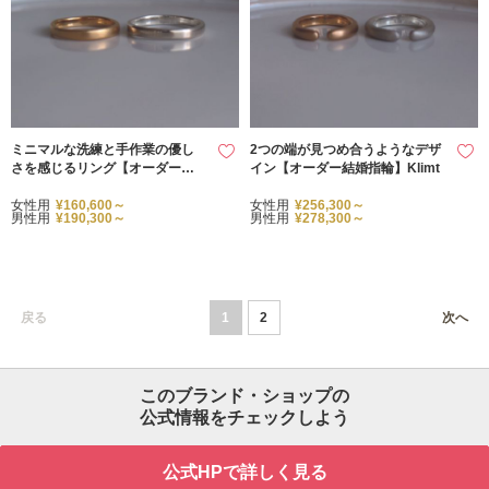
ミニマルな洗練と手作業の優し
2つの端が見つめ合うようなデザ
さを感じるリング【オーダー結
イン【オーダー結婚指輪】Klimt
婚指輪】Poisson
女性用
¥160,600～
女性用
¥256,300～
男性用
¥190,300～
男性用
¥278,300～
戻る
1
2
次へ
このブランド・ショップの
公式情報をチェックしよう
公式HPで詳しく見る