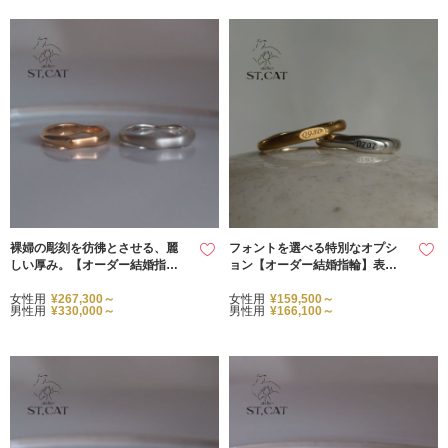
裸婦の彫刻を彷彿とさせる、麗
フォントを選べる特別なオプシ
しい厚み。【オーダー結婚指
ョン【オーダー結婚指輪】表面
輪】Loop
刻印リング
女性用
¥267,300～
女性用
¥159,500～
男性用
¥330,000～
男性用
¥166,100～