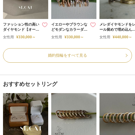
ファッション性の高い
イエローやブラウンな
メレダイヤモンドを
ダイヤモンド【オーダ
どモダンなカラーダイ
ール留めで埋め込ん
ー婚約指輪】Engage
ヤモンド【オーダー婚
ハーフエタニティ【
女性用
¥330,000～
女性用
¥330,000～
女性用
¥440,000～
ment Ring 覆輪
約指輪】
ーダー婚約指輪】Mol
e
婚約指輪をすべて見る
おすすめセットリング