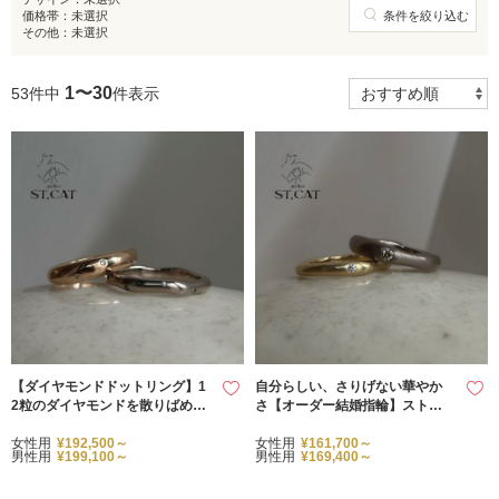
価格帯：
未選択
条件を絞り込む
その他：
未選択
1〜30
53件中
件表示
【ダイヤモンドドットリング】1
自分らしい、さりげない華やか
2粒のダイヤモンドを散りばめる
さ【オーダー結婚指輪】ストー
ようにセッティングした、オー
ンセットリング
ダーメイド結婚指輪。
女性用
¥192,500～
女性用
¥161,700～
男性用
¥199,100～
男性用
¥169,400～