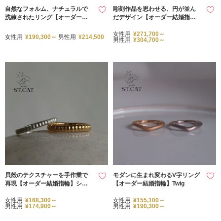
自然なフォルム、ナチュラルで
彫刻作品を思わせる、円が並ん
洗練されたリング【オーダー結
だデザイン【オーダー結婚指
婚指輪】Portrait
輪】Arp
女性用
¥271,700～
女性用
¥190,300～
男性用
¥214,500
男性用
¥304,700～
貝殻のテクスチャーを手作業で
モダンに生まれ変わるV字リング
再現【オーダー結婚指輪】シェ
【オーダー結婚指輪】Twig
ル加工リング
女性用
¥168,300～
女性用
¥155,100～
男性用
¥174,900～
男性用
¥190,300～