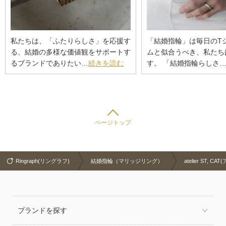
私たちは、「ふたりらしさ」を応援す
「結婚指輪」は毎日のT
る、結婚の多様な価値観をサポートす
ムと似合うべき、私たち
るブランドでありたい…
続きを読む
す。 「結婚指輪らしさ
ページトップ
Ringraph(リングラフ)
結婚指輪（マリッジリング）
atelier ST,
ブランドを探す