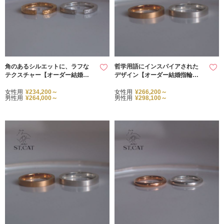
角のあるシルエットに、ラフな
哲学用語にインスパイアされた
テクスチャー【オーダー結婚指
デザイン【オーダー結婚指輪】Id
輪】Surrealism
ea
女性用
¥234,200～
女性用
¥266,200～
男性用
¥264,000～
男性用
¥298,100～