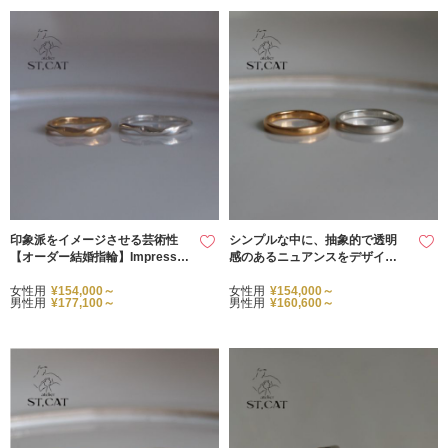
印象派をイメージさせる芸術性
シンプルな中に、抽象的で透明
【オーダー結婚指輪】Impressio
感のあるニュアンスをデザイン
nism
【オーダー結婚指輪】Licht
女性用
¥154,000～
女性用
¥154,000～
男性用
¥177,100～
男性用
¥160,600～