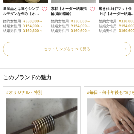
量産品とは違うシンプ
素材【オーダー結婚指
磨き仕上げ/マット仕
ルモダンな歪み【オー
輪/婚約指輪】
上げ【オーダー結婚
ダー結婚/婚約指輪】E
輪/婚約指輪】
婚約女性用
¥330,000～
婚約女性用
¥330,000～
婚約女性用
¥330,00
ngagement Ring / Ma
結婚女性用
¥154,000～
結婚女性用
¥154,000～
結婚女性用
¥154,00
rriage Ring セット
結婚男性用
¥160,600～
結婚男性用
¥160,600～
結婚男性用
¥160,60
セットリングをすべて見る
このブランドの魅力
#オリジナル・特別
#毎日・何十年後もつけ