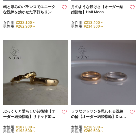
幅と厚みのバランスでユニーク
月のような静けさ【オーダー結
な洗練を効かせた平打ちリング
婚指輪】Half Moon
【オーダー結婚指輪】Lisse
女性用
¥232,100～
女性用
¥213,400～
男性用
¥262,900～
男性用
¥234,300～
ぷっくりと愛らしい芸術性【オ
ラフなデッサンを思わせる洗練
ーダー結婚指輪】リキッド加工
の輪【オーダー結婚指輪】Drawi
リング
ng
女性用
¥187,000～
女性用
¥218,900～
男性用
¥193,600～
男性用
¥269,500～