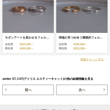
モダンアートを思わせるフォルム【オーダー結婚指輪】Body
両端が見つめ合う構築的フォルム【オーダー結婚指輪】Embrace
女性用
¥223,300～
女性用
¥169,400～
男性用
¥245,300～
男性用
¥223,300～
指輪をもっと見る
atelier ST, CAT(アトリエ エスティーキャット)の他の結婚指輪を見る
前へ
次へ