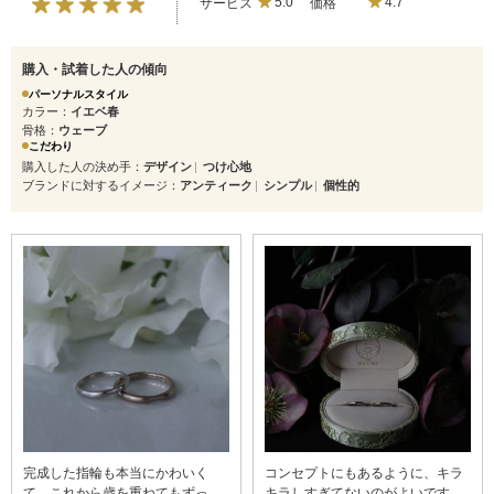
サービス
5.0
価格
4.7
購入・試着した人の傾向
パーソナルスタイル
カラー
イエベ春
骨格
ウェーブ
こだわり
購入した人の決め手
デザイン
つけ心地
ブランドに対するイメージ
アンティーク
シンプル
個性的
完成した指輪も本当にかわいく
コンセプトにもあるように、キラ
て、これから歳を重ねてもずっと
キラしすぎてないのがよいです。