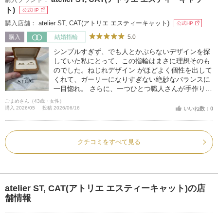
ト)
公式HP
購入店舗：
atelier ST, CAT(アトリエ エスティーキャット)
公式HP
5.0
購入
結婚指輪
シンプルすぎず、でも人とかぶらないデザインを探
していた私にとって、この指輪はまさに理想そのも
のでした。ねじれデザイン がほどよく個性を出して
くれて、ガーリーになりすぎない絶妙なバランスに
一目惚れ。 さらに、一つひとつ職人さんが手作りし
ているという特別感にも心を掴まれました。世界に
ごまめさん（43歳・女性）
同じものがないと思うと、身につけるたびに嬉しく
購入 2026/05
投稿 2026/06/16
いいね数：0
なります。
クチコミをすべて見る
atelier ST, CAT(アトリエ エスティーキャット)の店
舗情報