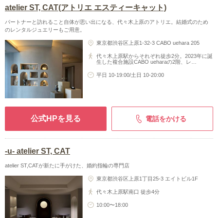
atelier ST, CAT(アトリエ エスティーキャット)
パートナーと訪れること自体が思い出になる、代々木上原のアトリエ。結婚式のため
のレンタルジュエリーもご用意。
東京都渋谷区上原1-32-3 CABO uehara 205
代々木上原駅からそれぞれ徒歩2分。2023年に誕
生した複合施設CABO ueharaの2階、レ…
平日 10-19:00/土日 10-20:00
公式HPを見る
電話をかける
-u- atelier ST, CAT
atelier ST,CATが新たに手がけた、婚約指輪の専門店
東京都渋谷区上原1丁目25-3 エイトビル1F
代々木上原駅南口 徒歩4分
10:00〜18:00