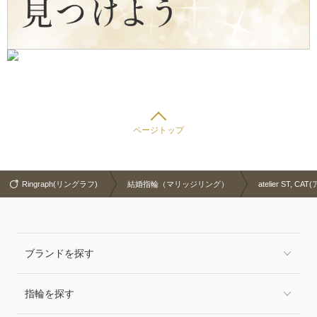
ページトップ
Ringraph(リングラフ)
結婚指輪（マリッジリング）
atelier ST,
ブランドを探す
指輪を探す