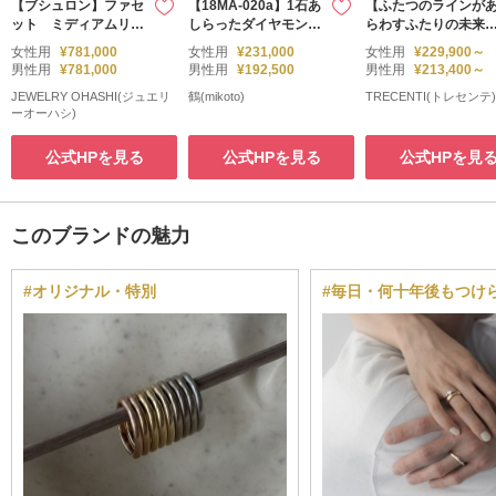
【ブシュロン】ファセ
【18MA-020a】1石あ
【ふたつのラインが
ット ミディアムリン
しらったダイヤモンド
らわすふたりの未来
グ ハーフパヴェ
がチャーミングなU字
ドルチェ(EN-AMS EN
女性用
¥781,000
女性用
¥231,000
女性用
¥229,900～
ウェーブの結婚指輪
-ALS)
男性用
¥781,000
男性用
¥192,500
男性用
¥213,400～
JEWELRY OHASHI(ジュエリ
鶴(mikoto)
TRECENTI(トレセンテ)
ーオーハシ)
公式HPを見る
公式HPを見る
公式HPを見
このブランドの魅力
#オリジナル・特別
#毎日・何十年後もつけ