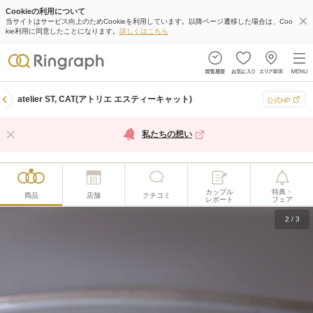
Cookieの利用について
当サイトはサービス向上のためCookieを利用しています。以降ページ遷移した場合は、Coo
kie利用に同意したことになります。
詳しくはこちら
atelier ST, CAT(アトリエ エスティーキャット)
公式HP
私たちの想い
カップル
特典・
商品
店舗
クチコミ
レポート
フェア
2
/
3