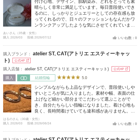
付け心地、デザイン、肌馴染み、どれをとっても素
晴らしく非常に満足しています。毎日普段使いでき
るのに、しっかりとジュエリーとしての存在感も放
ってくれるので、日々のファッションもなんだかワ
ンランクアップしたような気にさせてくれていま
す。夫のものとは全く同じデザインではないのに、
あいさん（35歳・女性）
しっかりとペア感がありふたりで付けているとさら
購入 2026/03
投稿 2026/07/12
いいね数：0
に気分が上がってうれしいです。
atelier ST, CAT(アトリエ エスティーキャッ
購入ブランド：
ト)
公式HP
購入店舗：
atelier ST, CAT(アトリエ エスティーキャット)
公式HP
5.0
購入
結婚指輪
シンプルながらも上品なデザインで、普段使いしや
すいところが気に入りました。素材や幅、表面の仕
上げなど細かい部分までこだわって選ぶことがで
き、自分たちらしい指輪になりました。着け心地も
良く、長時間着けていても違和感がありません。結
婚後もずっと大切に身に着けられる指輪だと思いま
はるのさん（30歳・女性）
す。
購入 2026/03
投稿 2026/06/24
いいね数：0
atelier ST, CAT(アトリエ エスティーキャッ
購入ブランド：