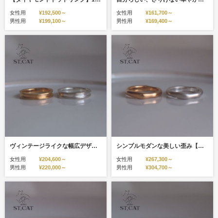
女性用
¥192,500～
女性用
¥161,700～
男性用
¥199,100～
男性用
¥169,400～
ヴィンテージライクな幅広デザイン【オーダー結婚指輪】Greek
シンプルモダンな美しい歪み【オーダー結婚指輪】Nude
女性用
¥204,600～
女性用
¥267,300～
男性用
¥220,000～
男性用
¥304,700～