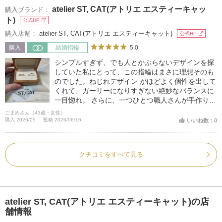
atelier ST, CAT(アトリエ エスティーキャッ
購入ブランド：
ト)
公式HP
購入店舗：
atelier ST, CAT(アトリエ エスティーキャット)
公式HP
5.0
購入
結婚指輪
シンプルすぎず、でも人とかぶらないデザインを探
していた私にとって、この指輪はまさに理想そのも
のでした。ねじれデザイン がほどよく個性を出して
くれて、ガーリーになりすぎない絶妙なバランスに
一目惚れ。 さらに、一つひとつ職人さんが手作りし
ているという特別感にも心を掴まれました。世界に
ごまめさん（43歳・女性）
同じものがないと思うと、身につけるたびに嬉しく
購入 2026/05
投稿 2026/06/16
いいね数：0
なります。
クチコミをすべて見る
atelier ST, CAT(アトリエ エスティーキャット)の店
舗情報