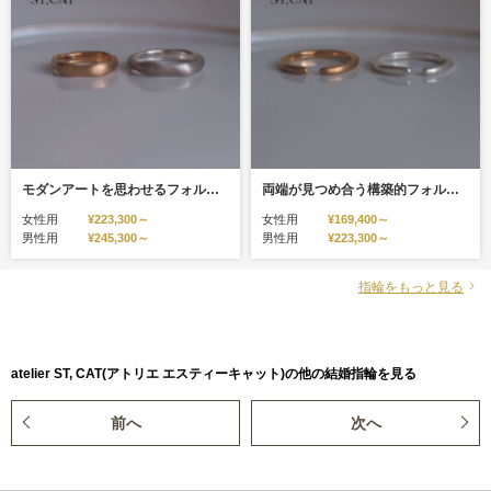
モダンアートを思わせるフォルム【オーダー結婚指輪】Body
両端が見つめ合う構築的フォルム【オーダー結婚指輪】Embrace
女性用
¥223,300～
女性用
¥169,400～
男性用
¥245,300～
男性用
¥223,300～
指輪をもっと見る
atelier ST, CAT(アトリエ エスティーキャット)の他の結婚指輪を見る
前へ
次へ