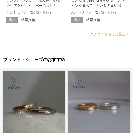
シンプルなのに、一粒の輝きが絶
自分たちで好きな形や太さ、デザ
妙なアクセント！ ベースは肌なじ
インを選べて、ふたりの思い出に
みの良いゴールドの甲丸（丸みの
もなる素敵な一生物の指輪が完成
たいじゅさん（26歳・男性）
ふーさんさん（25歳・女性）
ある）リングで、シンプルだから
しました。普段の生活に馴染むよ
購入
結婚指輪
購入
結婚指輪
こそ飽きがこないデザイン。そこ
うな素材であり、かつ自分たちで
にちょこんとあしらわれた一粒の
デザインできたという思い入れが
ストーン（ダイヤかな？）が、さ
たくさんの指輪です。
クチコミをもっと見る
りげなく上品な主張をしていて上
品で良い
ブランド・ショップのおすすめ