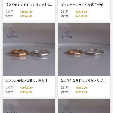
【ダイヤモンドドットリング】12粒のダイヤモンドを散りばめるようにセッティングした、オーダーメイド結婚指輪。
ヴィンテージライクな幅広デザイン【オーダー結婚指輪】Greek
女性用
¥192,500～
女性用
¥204,600～
男性用
¥199,100～
男性用
¥220,000～
シンプルモダンな美しい歪み【オーダー結婚指輪】Nude
なめらかな素肌のようなさりげなさ【オーダー結婚指輪】Skin
女性用
¥267,300～
女性用
¥166,100～
男性用
¥304,700～
男性用
¥204,600～