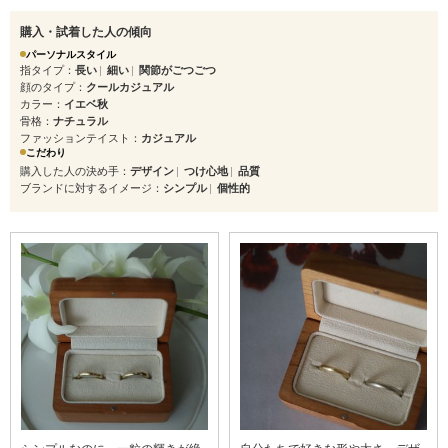
購入・試着した人の傾向
パーソナルスタイル
指タイプ
長い
細い
関節がごつごつ
顔のタイプ
クールカジュアル
カラー
イエベ秋
骨格
ナチュラル
ファッションテイスト
カジュアル
こだわり
購入した人の決め手
デザイン
つけ心地
品質
ブランドに対するイメージ
シンプル
個性的