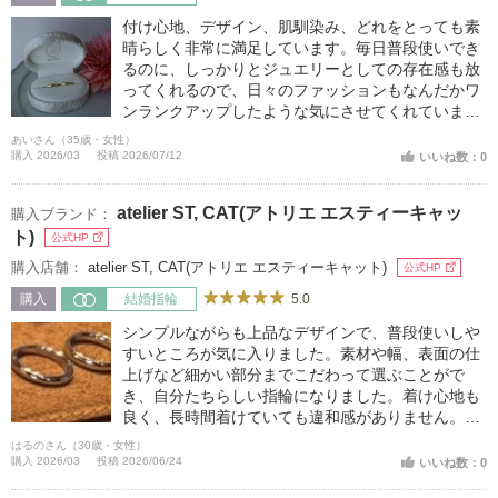
付け心地、デザイン、肌馴染み、どれをとっても素
晴らしく非常に満足しています。毎日普段使いでき
るのに、しっかりとジュエリーとしての存在感も放
ってくれるので、日々のファッションもなんだかワ
ンランクアップしたような気にさせてくれていま
す。夫のものとは全く同じデザインではないのに、
あいさん（35歳・女性）
しっかりとペア感がありふたりで付けているとさら
購入 2026/03
投稿 2026/07/12
いいね数：0
に気分が上がってうれしいです。
atelier ST, CAT(アトリエ エスティーキャッ
購入ブランド：
ト)
公式HP
購入店舗：
atelier ST, CAT(アトリエ エスティーキャット)
公式HP
5.0
購入
結婚指輪
シンプルながらも上品なデザインで、普段使いしや
すいところが気に入りました。素材や幅、表面の仕
上げなど細かい部分までこだわって選ぶことがで
き、自分たちらしい指輪になりました。着け心地も
良く、長時間着けていても違和感がありません。結
婚後もずっと大切に身に着けられる指輪だと思いま
はるのさん（30歳・女性）
す。
購入 2026/03
投稿 2026/06/24
いいね数：0