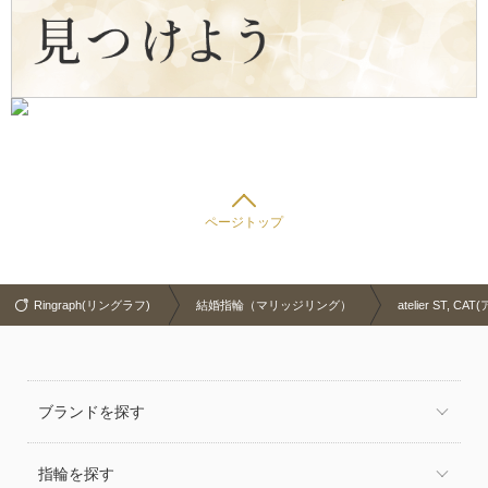
ページトップ
Ringraph(リングラフ)
結婚指輪（マリッジリング）
atelier ST,
ブランドを探す
指輪を探す