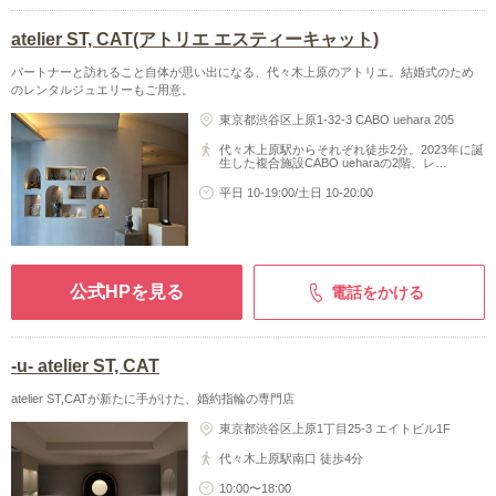
atelier ST, CAT(アトリエ エスティーキャット)
パートナーと訪れること自体が思い出になる、代々木上原のアトリエ。結婚式のため
のレンタルジュエリーもご用意。
東京都渋谷区上原1-32-3 CABO uehara 205
代々木上原駅からそれぞれ徒歩2分。2023年に誕
生した複合施設CABO ueharaの2階、レ…
平日 10-19:00/土日 10-20:00
公式HPを見る
電話をかける
-u- atelier ST, CAT
atelier ST,CATが新たに手がけた、婚約指輪の専門店
東京都渋谷区上原1丁目25-3 エイトビル1F
代々木上原駅南口 徒歩4分
10:00〜18:00