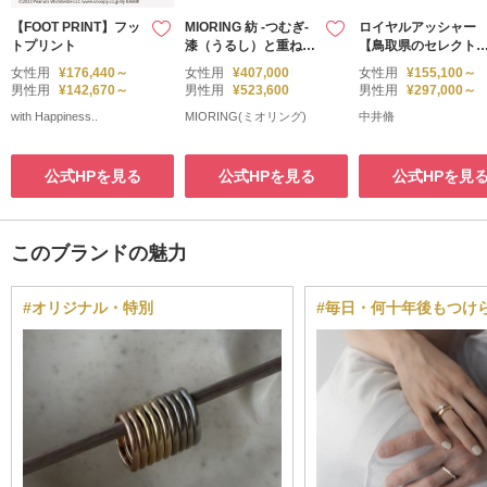
【FOOT PRINT】フッ
MIORING 紡 -つむぎ-
ロイヤルアッシャー
トプリント
漆（うるし）と重ね彫
【鳥取県のセレクト
り彫刻が華やかな鍛造
ョップ】
女性用
¥176,440～
女性用
¥407,000
女性用
¥155,100～
結婚指輪
男性用
¥142,670～
男性用
¥523,600
男性用
¥297,000～
with Happiness..
MIORING(ミオリング)
中井脩
公式HPを見る
公式HPを見る
公式HPを見
このブランドの魅力
#オリジナル・特別
#毎日・何十年後もつけ