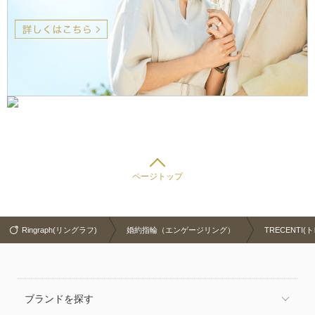
ページトップ
Ringraph(リングラフ)
婚約指輪（エンゲージリング）
TRECENTI(
ブランドを探す