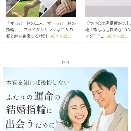
「ずっと一緒の二人、ずーっと一緒の
【つけ心地満足度84%
指輪。」 ブライダルリングは二人の
地！指も心も快適な“コ
愛と絆を象徴する特別…
続きを読む
ング” 「こ…
続きを読む
【PR】