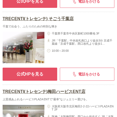
公式HPを見る
電話をかける
TRECENTI(トレセンテ) そごう千葉店
千葉で出会う、ふたりのための特別な輝き
千葉県千葉市中央区新町1000番地 3F
JR「千葉駅」中央改札南口より徒歩3分 京成千
葉線「京成千葉駅」西口改札より徒歩1…
10:00～20:00
公式HPを見る
電話をかける
TRECENTI(トレセンテ)梅田ハービスENT店
上質感あふれるハービスPLAZA ENTで“最幸”なジュエリー選びを。
大阪府大阪市北区梅田2-2-22ハービスPLAZA EN
T 2F
阪神「大阪梅田駅」西口から徒歩すぐ JR「大阪