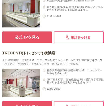
東京都中央区銀座1-8-19 ONE GINZA 3F
最寄駅：銀座/東銀座 地下鉄銀座駅出口より徒歩
3分 地下鉄銀座１丁目駅出口より…
11:00～20:00
公式HPを見る
電話をかける
TRECENTI(トレセンテ) 横浜店
JR「桜木町駅」北改札直結。アクセス良好のコレットマーレ2Fで日常に喜びをプラス
してくれる一生物のブライダルジュエリー選びがじっくりできる！
神奈川県横浜市中区桜木町1-1-7 コレットマー
レみなとみらい2F
JR「桜木町駅」北改札直結 JR・横浜市営地下鉄
桜木町駅より徒歩1分 みなとみらい…
11:00-20:00