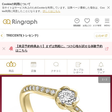
Cookieの利用について
当サイトはサービス向上のためCookieを利用しています。以降ページ遷移した場合は、Coo
kie利用に同意したことになります。
詳しくはこちら
TRECENTI(トレセンテ)
公式HP
【来店予約特典あり】まずは気軽に。つけ心地を試せる体験予約
はこちら
カップル
特典・
商品
店舗
クチコミ
レポート
フェア
2
/
2