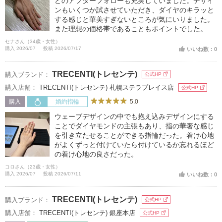
どのアフターフォローも充実していました。デザイ
ンもいくつか試させていただき、ダイヤのキラッと
する感じと華美すぎないところが気にいりました。
また理想の価格帯であることもポイントでした。
セナさん（34歳・女性）
購入 2026/07
投稿 2026/07/17
いいね数：0
TRECENTI(トレセンテ)
購入ブランド：
公式HP
購入店舗：
TRECENTI(トレセンテ) 札幌ステラプレイス店
公式HP
5.0
購入
婚約指輪
ウェーブデザインの中でも抱え込みデザインにする
ことでダイヤモンドの主張もあり、指の華奢な感じ
を引き立たせることができる指輪だった。着け心地
がよくずっと付けていたら付けているか忘れるほど
の着け心地の良さだった。
コロさん（23歳・女性）
購入 2026/07
投稿 2026/07/11
いいね数：0
TRECENTI(トレセンテ)
購入ブランド：
公式HP
購入店舗：
TRECENTI(トレセンテ) 銀座本店
公式HP