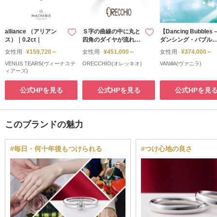
alliance （アリアン
Ｓ字の曲線の中に丸と
【Dancing Bubbles 
ス）｜0.2ct｜
四角のダイヤが流れる
ダンシング・バブル
ように留められた婚約
-】 踊る泡
女性用
¥159,720～
女性用
¥451,000～
女性用
¥374,000～
指輪 ＜guira～ジュ
VENUS TEARS(ヴィーナステ
ORECCHIO(オレッキオ)
VANillA(ヴァニラ)
ーラ＞サンダルウッド
ィアーズ)
公式HPを見る
公式HPを見る
公式HPを見
このブランドの魅力
#毎日・何十年後もつけられる
#つけ心地の良さ