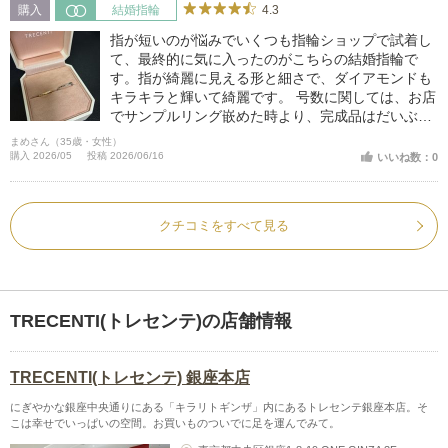
4.3
購入
結婚指輪
指が短いのが悩みでいくつも指輪ショップで試着し
て、最終的に気に入ったのがこちらの結婚指輪で
す。指が綺麗に見える形と細さで、ダイアモンドも
キラキラと輝いて綺麗です。 号数に関しては、お店
でサンプルリング嵌めた時より、完成品はだいぶゆ
るかったので一回り小さめにすることをお勧めしま
まめさん（35歳・女性）
す。
購入 2026/05
投稿 2026/06/16
いいね数：0
クチコミをすべて見る
TRECENTI(トレセンテ)の店舗情報
TRECENTI(トレセンテ) 銀座本店
にぎやかな銀座中央通りにある「キラリトギンザ」内にあるトレセンテ銀座本店。そ
こは幸せでいっぱいの空間。お買いものついでに足を運んでみて。