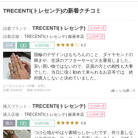
TRECENTI(トレセンテ)の新着クチコミ
TRECENTI(トレセンテ)
試着ブランド：
公式HP
試着店舗：
TRECENTI(トレセンテ) 銀座本店
公式HP
4.0
試着
結婚指輪
指輪のデザインはもちろんのこと、ダイヤモンドの
輝きや、生涯のアフターサービスを重視しました。
安い買い物ではないので、店員の方との相性も大事
でした。当日に強く勧めて来られるお店等では、絶
対購入しないと決めていました。
よーちゃんさん（30歳・女性）
試着 2026/04
投稿 2026/07/20
いいね数：0
TRECENTI(トレセンテ)
購入ブランド：
公式HP
購入店舗：
TRECENTI(トレセンテ) 銀座本店
公式HP
4.8
購入
結婚指輪
つけ心地がやはり素晴らしかったです。作り直しな