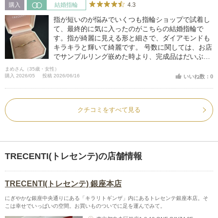
4.3
購入
結婚指輪
指が短いのが悩みでいくつも指輪ショップで試着し
て、最終的に気に入ったのがこちらの結婚指輪で
す。指が綺麗に見える形と細さで、ダイアモンドも
キラキラと輝いて綺麗です。 号数に関しては、お店
でサンプルリング嵌めた時より、完成品はだいぶゆ
るかったので一回り小さめにすることをお勧めしま
まめさん（35歳・女性）
す。
購入 2026/05
投稿 2026/06/16
いいね数：0
クチコミをすべて見る
TRECENTI(トレセンテ)の店舗情報
TRECENTI(トレセンテ) 銀座本店
にぎやかな銀座中央通りにある「キラリトギンザ」内にあるトレセンテ銀座本店。そ
こは幸せでいっぱいの空間。お買いものついでに足を運んでみて。