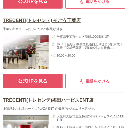
公式HPを見る
電話をかける
TRECENTI(トレセンテ) そごう千葉店
千葉で出会う、ふたりのための特別な輝き
千葉県千葉市中央区新町1000番地 3F
JR「千葉駅」中央改札南口より徒歩3分 京成千
葉線「京成千葉駅」西口改札より徒歩1…
10:00～20:00
公式HPを見る
電話をかける
TRECENTI(トレセンテ)梅田ハービスENT店
上質感あふれるハービスPLAZA ENTで“最幸”なジュエリー選びを。
大阪府大阪市北区梅田2-2-22ハービスPLAZA EN
T 2F
阪神「大阪梅田駅」西口から徒歩すぐ JR「大阪