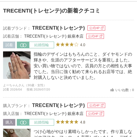
TRECENTI(トレセンテ)の新着クチコミ
TRECENTI(トレセンテ)
試着ブランド：
公式HP
試着店舗：
TRECENTI(トレセンテ) 銀座本店
公式HP
4.0
試着
結婚指輪
指輪のデザインはもちろんのこと、ダイヤモンドの
輝きや、生涯のアフターサービスを重視しました。
安い買い物ではないので、店員の方との相性も大事
でした。当日に強く勧めて来られるお店等では、絶
対購入しないと決めていました。
よーちゃんさん（30歳・女性）
試着 2026/04
投稿 2026/07/20
いいね数：0
TRECENTI(トレセンテ)
購入ブランド：
公式HP
購入店舗：
TRECENTI(トレセンテ) 銀座本店
公式HP
4.8
購入
結婚指輪
つけ心地がやはり素晴らしかったです。作り直しな