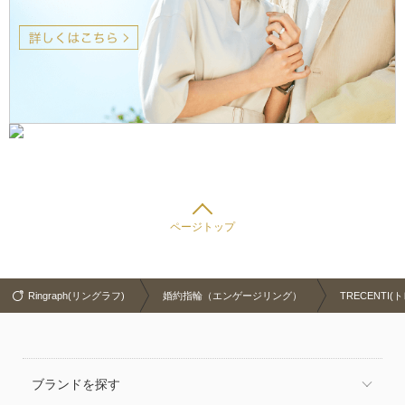
ページトップ
Ringraph(リングラフ)
婚約指輪（エンゲージリング）
TRECENTI(
ブランドを探す