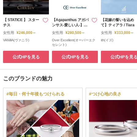
【 STATICE 】 スター
【Agapanthus アガパ
【花嫁の誓いを込め
チス
ンサス-愛しい人-】セ
て】ティアラ / Tiara
ンターダイヤモンドを
女性用
¥246,000～
女性用
¥280,500～
女性用
¥333,000～
際立たせるように絞り
VANillA(ヴァニラ)
Over Excellent(オーバーエク
ith(イズ)
込まれたリングのシル
セレント)
エット。
公式HPを見る
公式HPを見る
公式HPを見
このブランドの魅力
#毎日・何十年後もつけられる
#つけ心地の良さ