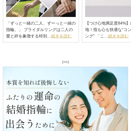
「ずっと一緒の二人、ずーっと一緒の
【つけ心地満足度84%
指輪。」 ブライダルリングは二人の
地！指も心も快適な“コ
愛と絆を象徴する特別…
続きを読む
ング” 「こ…
続きを読む
【PR】