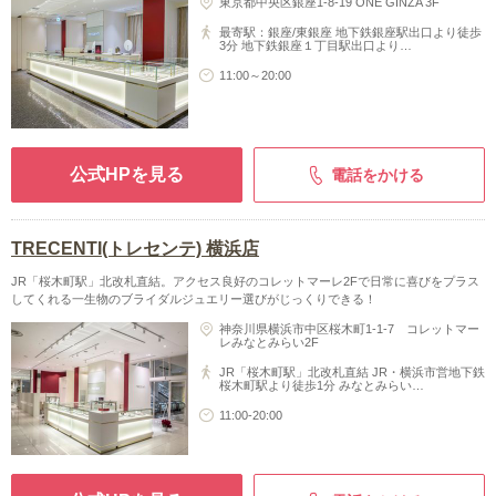
東京都中央区銀座1-8-19 ONE GINZA 3F
最寄駅：銀座/東銀座 地下鉄銀座駅出口より徒歩
3分 地下鉄銀座１丁目駅出口より…
11:00～20:00
公式HPを見る
電話をかける
TRECENTI(トレセンテ) 横浜店
JR「桜木町駅」北改札直結。アクセス良好のコレットマーレ2Fで日常に喜びをプラス
してくれる一生物のブライダルジュエリー選びがじっくりできる！
神奈川県横浜市中区桜木町1-1-7 コレットマー
レみなとみらい2F
JR「桜木町駅」北改札直結 JR・横浜市営地下鉄
桜木町駅より徒歩1分 みなとみらい…
11:00-20:00