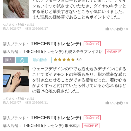
どのアフターフォローも充実していました。デザイ
ンもいくつか試させていただき、ダイヤのキラッと
する感じと華美すぎないところが気にいりました。
また理想の価格帯であることもポイントでした。
セナさん（34歳・女性）
購入 2026/07
投稿 2026/07/17
いいね数：0
TRECENTI(トレセンテ)
購入ブランド：
公式HP
購入店舗：
TRECENTI(トレセンテ) 札幌ステラプレイス店
公式HP
5.0
購入
婚約指輪
ウェーブデザインの中でも抱え込みデザインにする
ことでダイヤモンドの主張もあり、指の華奢な感じ
を引き立たせることができる指輪だった。着け心地
がよくずっと付けていたら付けているか忘れるほど
の着け心地の良さだった。
コロさん（23歳・女性）
購入 2026/07
投稿 2026/07/11
いいね数：0
TRECENTI(トレセンテ)
購入ブランド：
公式HP
購入店舗：
TRECENTI(トレセンテ) 銀座本店
公式HP