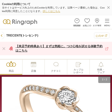
Cookieの利用について
当サイトはサービス向上のためCookieを利用しています。以降ページ遷移した場合は、Coo
kie利用に同意したことになります。
詳しくはこちら
TRECENTI(トレセンテ)
公式HP
【来店予約特典あり】まずは気軽に。つけ心地を試せる体験予約
はこちら
カップル
特典・
商品
店舗
クチコミ
レポート
フェア
2
/
2