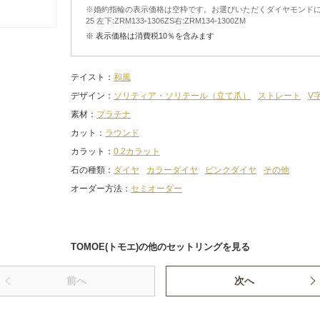
※婚約指輪の表示価格は空枠です。お選びいただくダイヤモンドにより価
25 左下:ZRM133-1306ZS右:ZRM134-1300ZM
※ 表示価格は消費税10％を含みます
テイスト
和風
デザイン
ソリティア・ソリテール（立て爪）
ストレート
V
素材
プラチナ
カット
ラウンド
カラット
0.2カラット
石の種類
ダイヤ
カラーダイヤ
ピンクダイヤ
その他
オーダー方法
セミオーダー
TOMOE(トモエ)の他のセットリングを見る
前へ
次へ