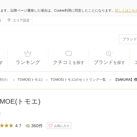
います。以降ページ遷移した場合は、Cookie利用に同意したことになります。
詳しくはこち
稿
エリア設定
ランキング
クチコミ
ブランド
す
を探す
を探す
ね付け）
TOMOE(トモエ)
TOMOE(トモエ)のセットリング一覧
【SAKURA】
OMOE(トモエ)
エ
4.7
360件
お気に入り