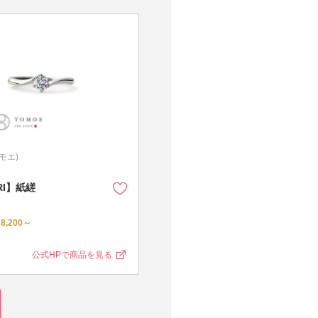
モエ)
TOMOE(トモエ)
RI】紙縒
【YAWAKA】柔花
女性用
¥163,900～
78,200～
男性用
¥198,000～
公式HPで商品を見る
公式HPで商品を見る