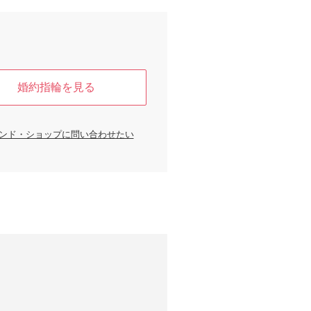
婚約指輪を見る
ンド・ショップに問い合わせたい
TOMOE(トモエ)がおすすめする