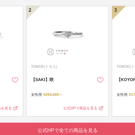
TOMOE(トモエ)
TOMOE(ト
【SAKI】咲
【KOYO
女性用
¥204,600～
女性用
¥1
品を見る
公式HPで商品を見る
公式HPで全ての商品を見る