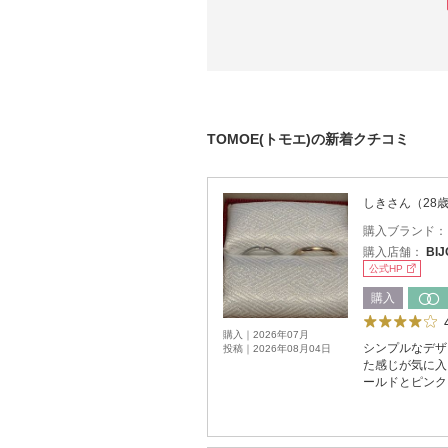
TOMOE(トモエ)の新着クチコミ
しきさん（28
購入ブランド
購入店舗：
BI
公式HP
購入
購入｜2026年07月
シンプルなデザ
投稿｜2026年08月04日
た感じが気に入
ールドとピンク