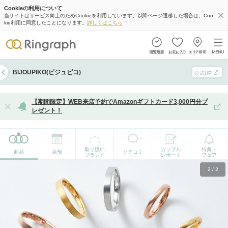
Cookieの利用について
当サイトはサービス向上のためCookieを利用しています。以降ページ遷移した場合は、Coo
kie利用に同意したことになります。
詳しくはこちら
BIJOUPIKO(ビジュピコ)
公式HP
【期間限定】WEB来店予約でAmazonギフトカード3,000円分プ
レゼント！
取り扱い
カップル
特典・
商品
店舗
クチコミ
ブランド
レポート
フェア
2
/
2