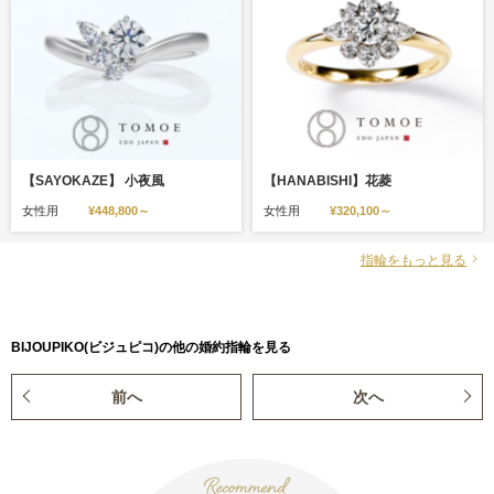
【SAYOKAZE】 小夜風
【HANABISHI】花菱
女性用
¥448,800～
女性用
¥320,100～
指輪をもっと見る
BIJOUPIKO(ビジュピコ)の他の婚約指輪を見る
前へ
次へ