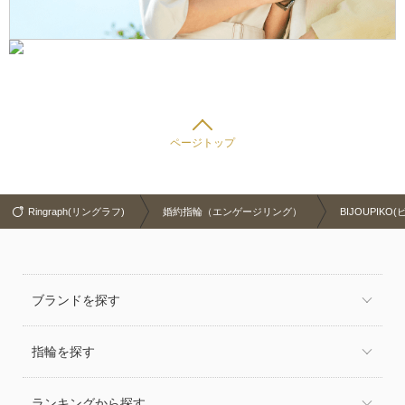
ページトップ
Ringraph(リングラフ)
婚約指輪（エンゲージリング）
BIJOUPIKO
ブランドを探す
指輪を探す
ランキングから探す