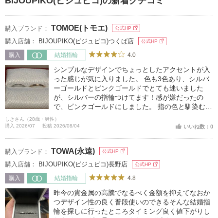
BIJOUPIKO(ビジュピコ)の新着クチコミ
TOMOE(トモエ)
購入ブランド：
公式HP
購入店舗：
BIJOUPIKO(ビジュピコ)つくば店
公式HP
4.0
購入
結婚指輪
シンプルなデザインでちょっとしたアクセントが入
った感じが気に入りました。 色も3色あり、シルバ
ーゴールドとピンクゴールドでとても迷いました
が、シルバーの指輪つけてます！感が嫌だったの
で、ピンクゴールドにしました。 指の色と馴染むの
でそんなに主張することなくつけれるので気に入っ
しきさん（28歳・男性）
ています。
購入 2026/07
投稿 2026/08/04
いいね数：0
TOWA(永遠)
購入ブランド：
公式HP
購入店舗：
BIJOUPIKO(ビジュピコ)長野店
公式HP
4.8
購入
結婚指輪
昨今の貴金属の高騰でなるべく金額を抑えてなおか
つデザイン性の良く普段使いのできるそんな結婚指
輪を探しに行ったところタイミング良く値下がりし