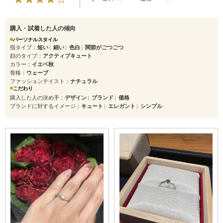
購入・試着した人の傾向
パーソナルスタイル
指タイプ
短い
細い
色白
関節がごつごつ
顔のタイプ
アクティブキュート
カラー
イエベ秋
骨格
ウェーブ
ファッションテイスト
ナチュラル
こだわり
購入した人の決め手
デザイン
ブランド
価格
ブランドに対するイメージ
キュート
エレガント
シンプル