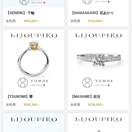
【SENRIN】 千輪
【HANAAKARI】花あかり
女性用
¥654,500～
女性用
¥319,000～
【TSUBOMI】蕾
【MASAME】柾目
女性用
¥245,300～
女性用
¥236,500～