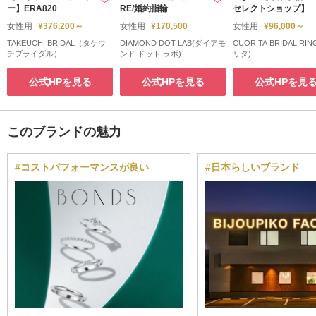
ー】ERA820
RE/婚約指輪
セレクトショップ】
女性用
¥376,200～
女性用
¥170,500
女性用
¥96,000～
TAKEUCHI BRIDAL（タケウ
DIAMOND DOT LAB(ダイアモ
CUORITA BRIDAL RI
チブライダル）
ンド ドット ラボ)
リタ)
公式HPを見る
公式HPを見る
公式HPを見
このブランドの魅力
#コストパフォーマンスが良い
#日本らしいブランド