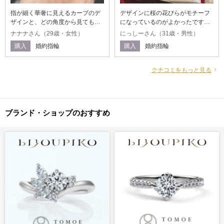
指が細く華奢に見えるカーブのデ
デザインに桜の花びらがモチーフ
ザインと、どの角度から見ても綺
になっているのがよかったです。
麗に見えるところ また、結婚式や
他のデザインと近いようでしっか
ナナナさん（29歳・女性）
にっしーさん（31歳・男性）
新婚旅行、マイホームの購入など
りと個性があるので、自信をもっ
購入
婚約指輪
購入
婚約指輪
の結婚後に向けてお金をためてお
て購入できました。また、誕生日
きたかったこともあり、価格帯も
石を2種類いれましたが元のデザイ
ちょうど良かった。
ンを壊すことなく入れていただい
クチコミをもっと見る
たのもよかったです。
ブランド・ショップのおすすめ