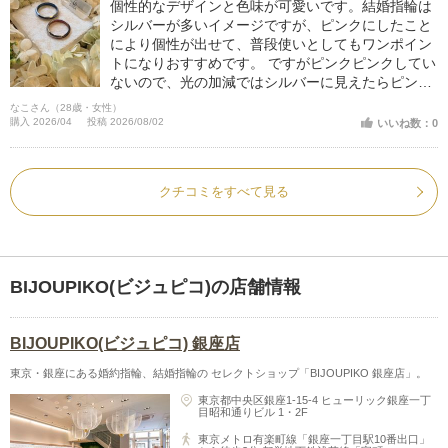
個性的なデザインと色味が可愛いです。結婚指輪は
シルバーが多いイメージですが、ピンクにしたこと
により個性が出せて、普段使いとしてもワンポイン
トになりおすすめです。 ですがピンクピンクしてい
ないので、光の加減ではシルバーに見えたらピンク
に見えたりするところもおしゃれで良いです。
なこさん（28歳・女性）
購入 2026/04
投稿 2026/08/02
いいね数：0
クチコミをすべて見る
BIJOUPIKO(ビジュピコ)の店舗情報
BIJOUPIKO(ビジュピコ) 銀座店
東京・銀座にある婚約指輪、結婚指輪の セレクトショップ「BIJOUPIKO 銀座店」。
東京都中央区銀座1-15-4 ヒューリック銀座一丁
目昭和通りビル 1・2F
東京メトロ有楽町線「銀座一丁目駅10番出口」