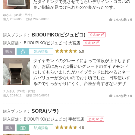
たタイミングで見させてもらいデザイン・コスパの
良い指輪が見つけられたので良かったです。
ゆさん（35歳・男性）
購入 2026/05
投稿 2026/08/03
いいね数：0
BIJOUPIKO(ビジュピコ)
購入ブランド：
公式HP
購入店舗：
BIJOUPIKO(ビジュピコ) 大宮店
公式HP
5.0
購入
婚約指輪
ダイヤモンドのグレードによって値段が上下します
が、お店にあった1番いいグレードのダイヤモンド
にしてもらいましたがハイブランドに比べるとネー
ムバリューが少ないのでお手頃でした！日常使いす
るので引っかかりにくく、台座が高すぎないデザイ
ンです！ヘイローデザインは流行り廃れもなく歳を
チカさん（29歳・女性）
とっても程よいボリューム感があるので選んで良か
購入 2024/11
投稿 2026/08/02
いいね数：0
ったです！どんな結婚指輪とも重ね付けの相性Goo
d！
SORA(ソラ)
購入ブランド：
購入店舗：
BIJOUPIKO(ビジュピコ) 宇都宮店
公式HP
4.8
購入
結婚指輪