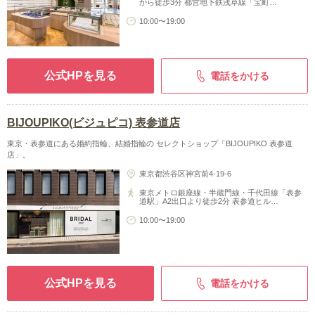
から徒歩3分 都営地下鉄浅草線「宝町…
10:00〜19:00
公式HPを見る
電話をかける
BIJOUPIKO(ビジュピコ) 表参道店
東京・表参道にある婚約指輪、結婚指輪の セレクトショップ「BIJOUPIKO 表参道
店」。
東京都渋谷区神宮前4-19-6
東京メトロ銀座線・半蔵門線・千代田線「表参
道駅」A2出口より徒歩2分 表参道ヒル…
10:00〜19:00
公式HPを見る
電話をかける