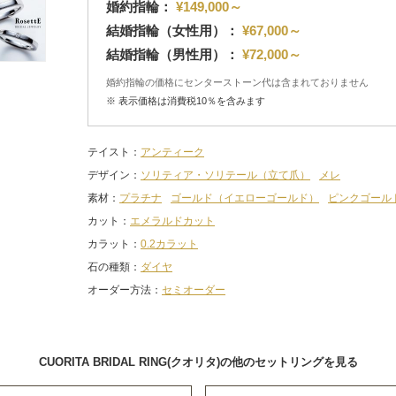
婚約指輪：
¥149,000～
結婚指輪（女性用）：
¥67,000～
結婚指輪（男性用）：
¥72,000～
婚約指輪の価格にセンターストーン代は含まれておりません
※ 表示価格は消費税10％を含みます
テイスト
アンティーク
デザイン
ソリティア・ソリテール（立て爪）
メレ
素材
プラチナ
ゴールド（イエローゴールド）
ピンクゴール
カット
エメラルドカット
カラット
0.2カラット
石の種類
ダイヤ
オーダー方法
セミオーダー
CUORITA BRIDAL RING(クオリタ)の他のセットリングを見る