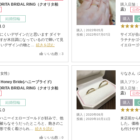
ORITA BRIDAL RING（クオリタ柏
購入店舗：
店）
公式
結婚指輪
購入
4.0
購入｜2022年05月
にくいデザインだと思います ダイヤ
サイズが合
投稿｜2022年07月07日
すが木目調になっているので輝いて見
ラチナかゴ
しいデザインの物と…
続きを読む
イエローゴ
いいね数：3
・女性）
りなさん（
：
Honey Bride(ハニーブライド)
購入ブラン
ORITA BRIDAL RING（クオリタ柏
購入店舗：
店）
公式
結婚指輪
購入
5.0
購入｜2020年09月
ハニーイエローゴールドが好みで、他
来店前から
投稿｜2020年10月11日
被らなそうだったところと、飽きのこ
した。価格
形で長く着けられ…
続きを読む
も付けやす
いいね数：0