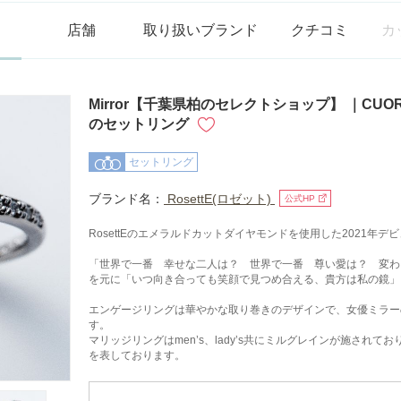
店舗
取り扱いブランド
クチコミ
カ
Mirror【千葉県柏のセレクトショップ】 ｜CUORIT
のセットリング
セットリング
ブランド名：
RosettE(ロゼット)
公式HP
RosettEのエメラルドカットダイヤモンドを使用した2021年
「世界で一番 幸せな二人は？ 世界で一番 尊い愛は？ 変わ
を元に「いつ向き合っても笑顔で見つめ合える、貴方は私の鏡」
エンゲージリングは華やかな取り巻きのデザインで、女優ミラー
す。
マリッジリングはmen’s、lady’s共にミルグレインが施され
を表しております。