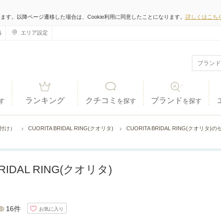
います。以降ページ遷移した場合は、Cookie利用に同意したことになります。
詳しくはこち
稿
エリア設定
ランキング
クチコミ
ブランド
す
を探す
を探す
ね付け）
CUORITA BRIDAL RING(クオリタ)
CUORITA BRIDAL RING(クオリ
BRIDAL RING(クオリタ)
16件
お気に入り