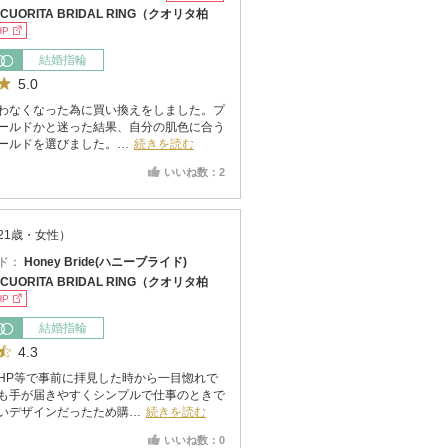
CUORITA BRIDAL RING（クオリタ柏
HP
結婚指輪
5.0
わなくなった為に買い換えをしました。プ
ールドかと迷った結果、自分の肌色に合う
ールドを選びました。…
続きを読む
いいね数：2
21歳・女性）
ド：
Honey Bride(ハニーブライド)
CUORITA BRIDAL RING（クオリタ柏
HP
結婚指輪
4.3
HP等で事前に拝見した時から一目惚れで
も手が届きやすくシンプルで仕事のときで
いデザインだったため購…
続きを読む
いいね数：0