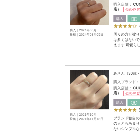
購入店舗：
CU
店）
公式HP
購入
購入｜2024年06月
周りの方と被り
投稿｜2024年08月05日
は多くはないで
えます 可愛ら
みさん（30歳
購入ブランド
購入店舗：
CU
店）
公式HP
購入
購入｜2021年10月
ブランド独自の
投稿｜2021年11月18日
の人ともあまり
ないシンプルな