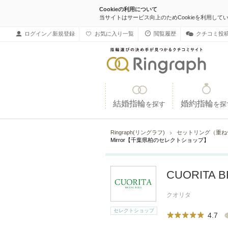
Cookieの利用について
当サイトはサービス向上のためCookieを利用して
ログイン／新規登録
お気に入り一覧
閲覧履歴
クチコミ投
結婚指輪
婚約指輪
を探す
を探
Ringraph(リングラフ)
セットリング（重
Mirror【千葉県柏のセレクトショップ】
CUORITA 
クオリタ
セレクトショップ
4.7