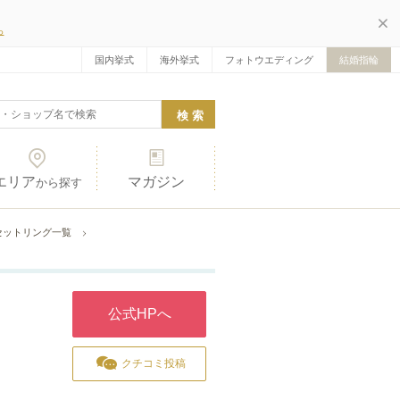
ら
国内挙式
海外挙式
フォトウエディング
結婚指輪
エリア
マガジン
から探す
タ)のセットリング一覧
公式HPへ
クチコミ投稿