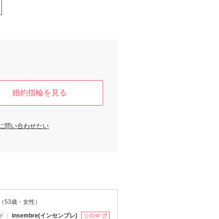
婚約指輪を見る
に問い合わせたい
（53歳・女性）
ド：
insembre(インセンブレ)
公式HP