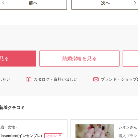
前へ
次へ
見る
結婚指輪を見る
したい
カタログ・資料がほしい
ブランド・ショップ
タ)の新着クチコミ
4歳・女性）
シオンさん
：
insembre(インセンブレ)
購入ブラン
公式HP