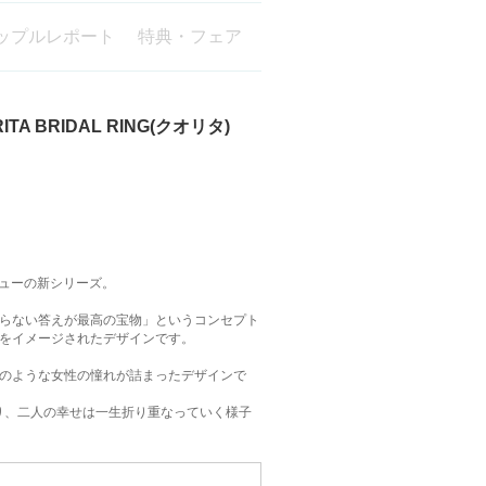
ップルレポート
特典・フェア
A BRIDAL RING(クオリタ)
デビューの新シリーズ。
らない答えが最高の宝物」というコンセプト
をイメージされたデザインです。
のような女性の憧れが詰まったデザインで
ており、二人の幸せは一生折り重なっていく様子