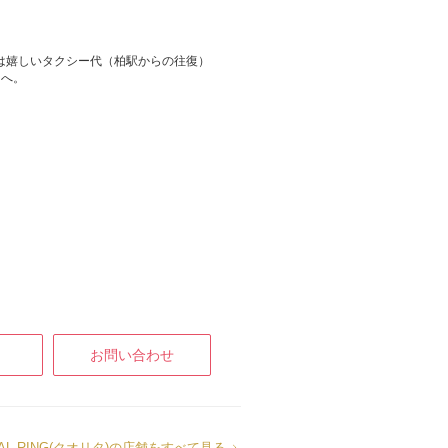
には嬉しいタクシー代（柏駅からの往復）
タへ。
お問い合わせ
RIDAL RING(クオリタ)の店舗をすべて見る