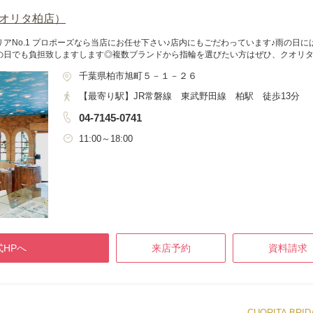
G（クオリタ柏店）
アNo.1 プロポーズなら当店にお任せ下さい♪店内にもごだわっています♪雨の日
の日でも負担致しますします◎複数ブランドから指輪を選びたい方はぜひ、クオリ
千葉県柏市旭町５－１－２６
【最寄り駅】JR常磐線 東武野田線 柏駅 徒歩13分
04-7145-0741
11:00～18:00
HPへ
来店予約
資料請求
CUORITA B